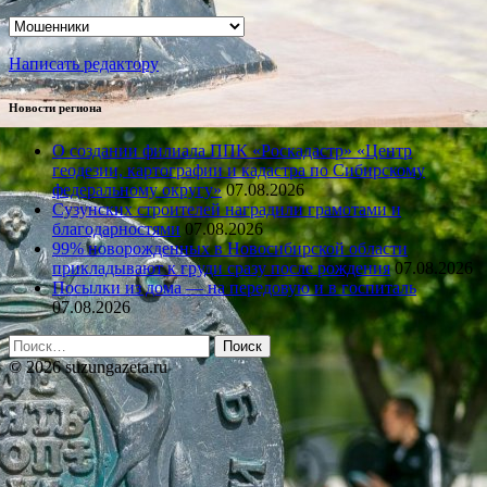
Рубрики
Написать редактору
Новости региона
О создании филиала ППК «Роскадастр» «Центр
геодезии, картографии и кадастра по Сибирскому
федеральному округу»
07.08.2026
Сузунских строителей наградили грамотами и
благодарностями
07.08.2026
99% новорожденных в Новосибирской области
прикладывают к груди сразу после рождения
07.08.2026
Посылки из дома — на передовую и в госпиталь
07.08.2026
Найти:
© 2026 suzungazeta.ru