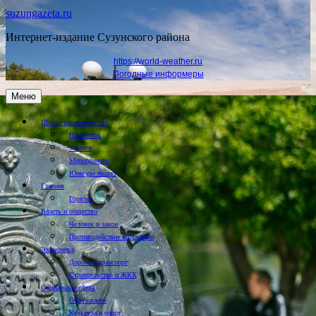
suzungazeta.ru
Интернет-издание Сузунского района
https://world-weather.ru
Погодные информеры
Меню
Школа наставничества
Подросток
Учимся
Мероприятия
Юнкоры пишут
Главная
Горячее
Власть и общество
Человек и закон
Противодействие коррупции
Экономика
Дороги и транспорт
Строительство и ЖКХ
Социальная сфера
Образование
Культура и спорт