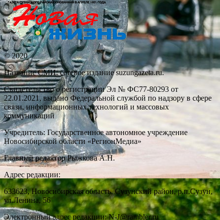
© 2020
Название СМИ: cетевое издание suzungazeta.ru.
Свидетельство о регистрации Эл № ФС77-80293 от
22.01.2021, выдано Федеральной службой по надзору в сфере
связи, информационных технологий и массовых
коммуникаций
Учредитель: Государственное автономное учреждение
Новосибирской области «РегионМедиа»
Главный редактор Рыжкова А.Н.
Адрес редакции:
633623, Новосибирская область, Сузунский район, р.п.Сузун,
ул.Ленина, 56
Электронный адрес редакции: N-J@rambler.ru