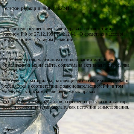
Телефон редакции: 8(383)4622415
Учредитель осуществляет свои права в соответствии с
Законом РФ от 27.12.1991 № 2124-1 «О средствах массовой
информации» и Уставом редакции.
При полном или частичном использовании материалов,
опубликованных на сайте, обязательна активная гиперссылка
на сайт.
Все права на материалы, находящиеся на сайте suzungazeta.ru,
охраняются в соответствии с законодательством РФ, в том
числе, об авторском праве и смежных правах.
Использование медиафайлов разрешено при указании автора
фото и ссылки на suzungazeta.ru как источник заимствования.
Рубрики