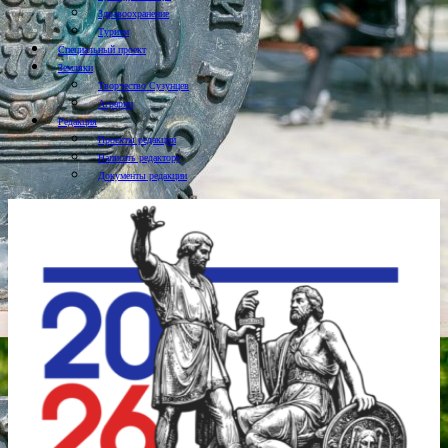
Здравоохранение
Туризм
Специальный проект
Земляки
Творчество Сузунцев
Аграрии
Редакция
Проекты редакции
Написать редактору
Документы редакции