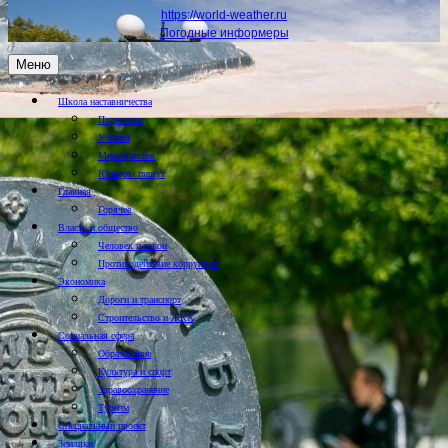
https://world-weather.ru
Погодные информеры
Меню
Школа наставничества
Подросток
Учимся
Мероприятия
Юнкоры пишут
Главная
Горячее
Власть и общество
Человек и закон
Противодействие коррупции
Экономика
Дороги и транспорт
Строительство и ЖКХ
Социальная сфера
Образование
Культура и спорт
Здравоохранение
Туризм
Специальный проект
Земляки