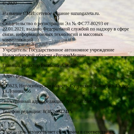
© 2020
Название СМИ: cетевое издание suzungazeta.ru.
Свидетельство о регистрации Эл № ФС77-80293 от
22.01.2021, выдано Федеральной службой по надзору в сфере
связи, информационных технологий и массовых
коммуникаций
Учредитель: Государственное автономное учреждение
Новосибирской области «РегионМедиа»
Главный редактор Рыжкова А.Н.
Адрес редакции:
633623, Новосибирская область, Сузунский район, р.п.Сузун,
ул.Ленина, 56
Электронный адрес редакции: N-J@rambler.ru
Телефон редакции: 8(383)4622415
Учредитель осуществляет свои права в соответствии с