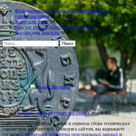
Физкультурники Сузуна отметили праздник
соревнованиями
08.08.2026
Хобот или змея?
08.08.2026
Там, где нужны были доброта и сила
08.08.2026
За кулисами диагноза
08.08.2026
Найти:
© 2026 suzungazeta.ru
Создание сайта интернет магазина
Студия ЯЛ
Сайт использует файлы Cookie и сервисы сбора технических
параметров посетителей. Пользуясь сайтом, вы выражаете
согласие с
политикой обработки персональных данных
и