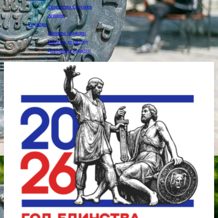
Творчество Сузунцев
Аграрии
Редакция
Проекты редакции
Написать редактору
Документы редакции