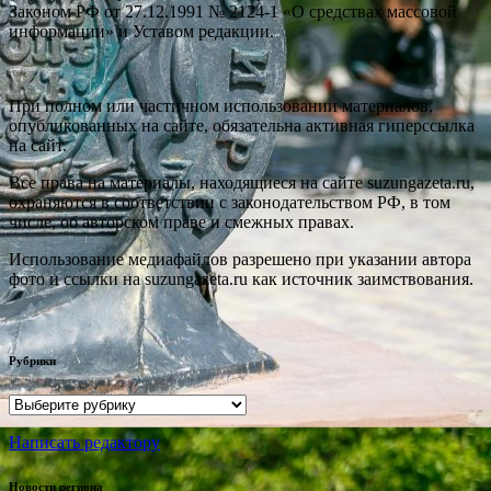
Законом РФ от 27.12.1991 № 2124-1 «О средствах массовой
информации» и Уставом редакции.
При полном или частичном использовании материалов,
опубликованных на сайте, обязательна активная гиперссылка
на сайт.
Все права на материалы, находящиеся на сайте suzungazeta.ru,
охраняются в соответствии с законодательством РФ, в том
числе, об авторском праве и смежных правах.
Использование медиафайлов разрешено при указании автора
фото и ссылки на suzungazeta.ru как источник заимствования.
Рубрики
Рубрики
Написать редактору
Новости региона