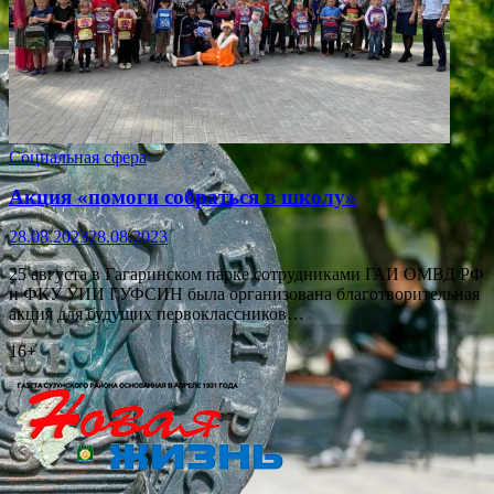
Социальная сфера
Акция «помоги собраться в школу»
28.08.2023
28.08.2023
25 августа в Гагаринском парке сотрудниками ГАИ ОМВД РФ
и ФКУ УИИ ГУФСИН была организована благотворительная
акция для будущих первоклассников…
16+