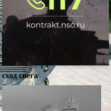
сход снега