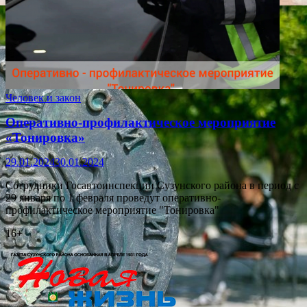
Человек и закон
Оперативно-профилактическое мероприятие
«Тонировка»
29.01.2024
30.01.2024
Сотрудники Госавтоинспекции Сузунского района в период с
29 января по 1 февраля проведут оперативно-
профилактическое мероприятие "Тонировка"
16+