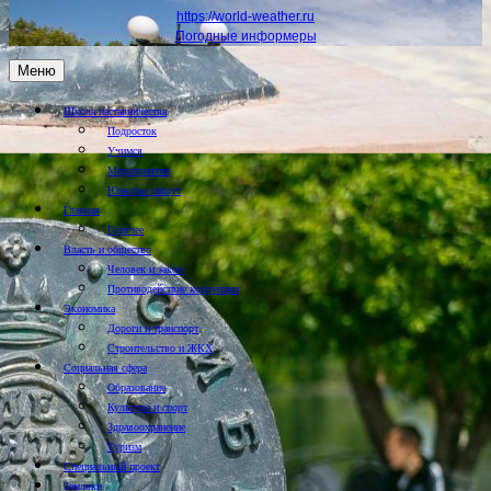
https://world-weather.ru
Погодные информеры
Меню
Школа наставничества
Подросток
Учимся
Мероприятия
Юнкоры пишут
Главная
Горячее
Власть и общество
Человек и закон
Противодействие коррупции
Экономика
Дороги и транспорт
Строительство и ЖКХ
Социальная сфера
Образование
Культура и спорт
Здравоохранение
Туризм
Специальный проект
Земляки