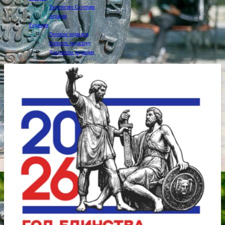
Творчество Сузунцев
Аграрии
Редакция
Проекты редакции
Написать редактору
Документы редакции