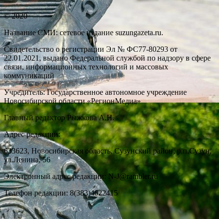
© 2020
Название СМИ: cетевое издание suzungazeta.ru.
Свидетельство о регистрации Эл № ФС77-80293 от
22.01.2021, выдано Федеральной службой по надзору в сфере
связи, информационных технологий и массовых
коммуникаций
Учредитель: Государственное автономное учреждение
Новосибирской области «РегионМедиа»
Главный редактор Рыжкова А.Н.
Адрес редакции:
633623, Новосибирская область, Сузунский район, р.п.Сузун,
ул.Ленина, 56
Электронный адрес редакции: N-J@rambler.ru
Телефон редакции: 8(383)4622415