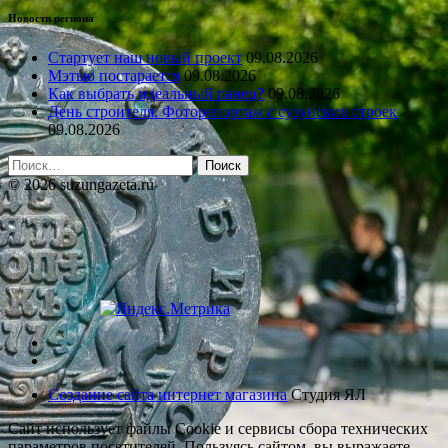
Новости региона
Стартует наш новый проект
09.08.2026
Мэтью постарается
09.08.2026
Как выбрать идеальный ранец?
09.08.2026
День строителя. Фоторепортаж с сузунских строек
09.08.2026
Найти:
© 2026 suzungazeta.ru
Создание сайта интернет магазина
Студия ЯЛ
Сайт использует файлы Cookie и сервисы сбора технических
параметров посетителей. Пользуясь сайтом, вы выражаете