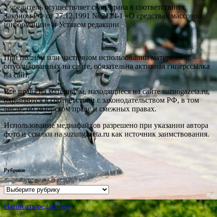
Учредитель осуществляет свои права в соответствии с
Законом РФ от 27.12.1991 № 2124-1 «О средствах массовой
информации» и Уставом редакции.
При полном или частичном использовании материалов,
опубликованных на сайте, обязательна активная гиперссылка
на сайт.
Все права на материалы, находящиеся на сайте suzungazeta.ru,
охраняются в соответствии с законодательством РФ, в том
числе, об авторском праве и смежных правах.
Использование медиафайлов разрешено при указании автора
фото и ссылки на suzungazeta.ru как источник заимствования.
Рубрики
Рубрики
Написать редактору