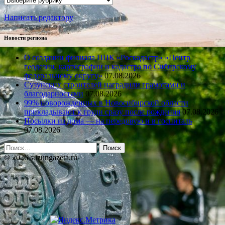
Написать редактору
Новости региона
О создании филиала ППК «Роскадастр» «Центр
геодезии, картографии и кадастра по Сибирскому
федеральному округу»
07.08.2026
Сузунских строителей наградили грамотами и
благодарностями
07.08.2026
99% новорожденных в Новосибирской области
прикладывают к груди сразу после рождения
07.08.2026
Посылки из дома — на передовую и в госпиталь
07.08.2026
Найти:
© 2026 suzungazeta.ru