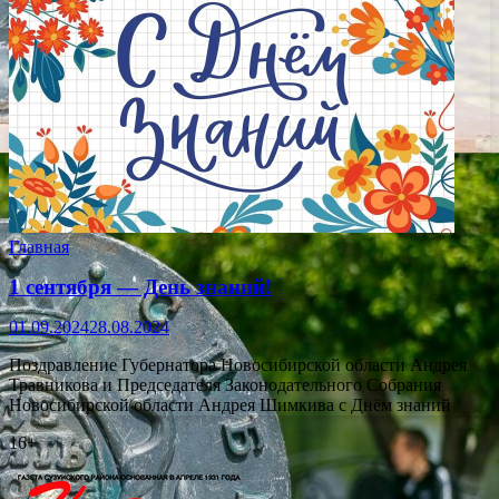
Главная
1 сентября — День знаний!
01.09.2024
28.08.2024
Поздравление Губернатора Новосибирской области Андрея
Травникова и Председателя Законодательного Собрания
Новосибирской области Андрея Шимкива с Днём знаний
16+