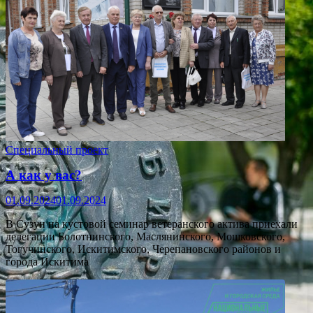
Специальный проект
А как у вас?
01.09.2024
01.09.2024
В Сузун на кустовой семинар ветеранского актива приехали
делегации Болотнинского, Маслянинского, Мошковского,
Тогучинского, Искитимского, Черепановского районов и
города Искитима