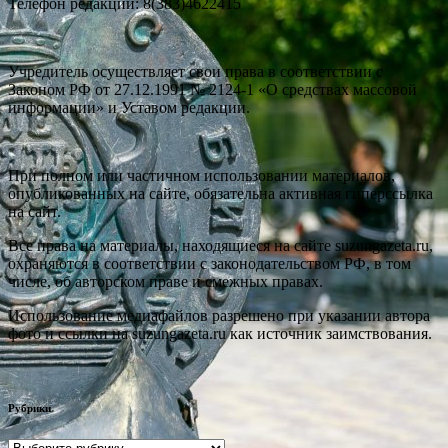
Телефон редакции: 8(383)4622415
Учредитель осуществляет свои права в соответствии с
Законом РФ от 27.12.1991 № 2124-1 «О средствах массовой
информации» и Уставом редакции.
При полном или частичном использовании материалов,
опубликованных на сайте, обязательна активная гиперссылка
на сайт.
Все права на материалы, находящиеся на сайте suzungazeta.ru,
охраняются в соответствии с законодательством РФ, в том
числе, об авторском праве и смежных правах.
Использование медиафайлов разрешено при указании автора
фото и ссылки на suzungazeta.ru как источник заимствования.
Рубрики
Рубрики