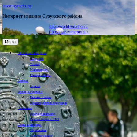
suzungazeta.ru
Интернет-издание Сузунского района
https://world-weather.ru
Погодные информеры
Меню
Школа наставничества
Подросток
Учимся
Мероприятия
Юнкоры пишут
Главная
Горячее
Власть и общество
Человек и закон
Противодействие коррупции
Экономика
Дороги и транспорт
Строительство и ЖКХ
Социальная сфера
Образование
Культура и спорт