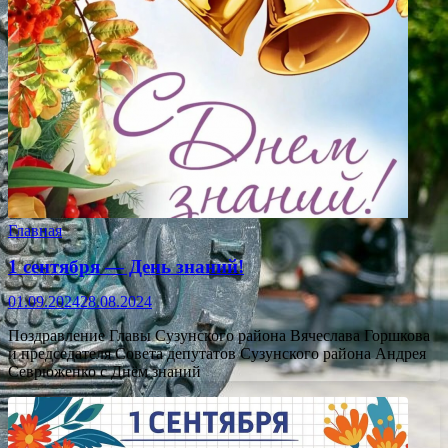
Главная
1 сентября — День знаний!
01.09.2024
28.08.2024
Поздравление Главы Сузунского района Вячеслава Горшкова
и председателя Совета депутатов Сузунского района Андрея
Севрюженко с Днём знаний