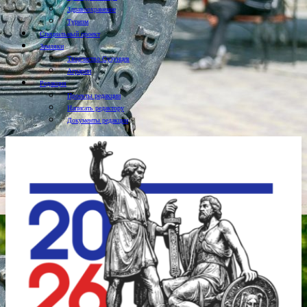
Здравоохранение
Туризм
Специальный проект
Земляки
Творчество Сузунцев
Аграрии
Редакция
Проекты редакции
Написать редактору
Документы редакции