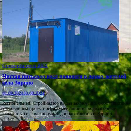
Строительство и ЖКХ
Чистая питьевая вода появится в домах жителей
села Зорино
01.09.2024
30.08.2024
Региональный Стройнадзор выдал заключение о соответствии
требованиям проектной документации на водозаборные
скважины со скважинами водоподготовки в с. Зорино