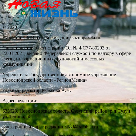
© 2020
Название СМИ: cетевое издание suzungazeta.ru.
Свидетельство о регистрации Эл № ФС77-80293 от
22.01.2021, выдано Федеральной службой по надзору в сфере
связи, информационных технологий и массовых
коммуникаций
Учредитель: Государственное автономное учреждение
Новосибирской области «РегионМедиа»
Главный редактор Рыжкова А.Н.
Адрес редакции:
633623, Новосибирская область, Сузунский район, р.п.Сузун,
ул.Ленина, 56
Электронный адрес редакции: N-J@rambler.ru