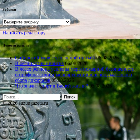
Рубрики
Рубрики
Написать редактору
Новости региона
Сибирский улов с уголовной статьёй
06.08.2026
В беспилотные войска
06.08.2026
В лесах региона усилены меры пожарной безопасности
и профилактики правонарушений в период массового
сбора дикоросов
05.08.2026
Что значит спорт в Вашей жизни?
05.08.2026
Найти:
© 2026 suzungazeta.ru