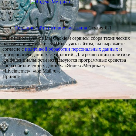
Создание сайта интернет магазина
Студия ЯЛ
Сайт использует файлы Cookie и сервисы сбора технических
параметров посетителей. Пользуясь сайтом, вы выражаете
согласие с
политикой обработки персональных данных
и
применением данных технологий. Для реализации политики
конфиденциальности используются программные средства
сбора обезличенных данных: «Яндекс.Метрика»,
«Liveinternet», «top.Mail.ru».
Принять