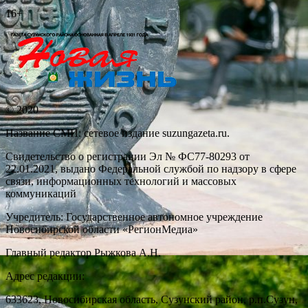
записям
16+
© 2020
Название СМИ: cетевое издание suzungazeta.ru.
Свидетельство о регистрации Эл № ФС77-80293 от
22.01.2021, выдано Федеральной службой по надзору в сфере
связи, информационных технологий и массовых
коммуникаций
Учредитель: Государственное автономное учреждение
Новосибирской области «РегионМедиа»
Главный редактор Рыжкова А.Н.
Адрес редакции:
633623, Новосибирская область, Сузунский район, р.п.Сузун,