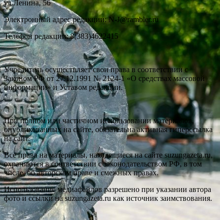
ул.Ленина, 56
Электронный адрес редакции: N-J@rambler.ru
Телефон редакции: 8(383)4622415
Учредитель осуществляет свои права в соответствии с
Законом РФ от 27.12.1991 № 2124-1 «О средствах массовой
информации» и Уставом редакции.
При полном или частичном использовании материалов,
опубликованных на сайте, обязательна активная гиперссылка
на сайт.
Все права на материалы, находящиеся на сайте suzungazeta.ru,
охраняются в соответствии с законодательством РФ, в том
числе, об авторском праве и смежных правах.
Использование медиафайлов разрешено при указании автора
фото и ссылки на suzungazeta.ru как источник заимствования.