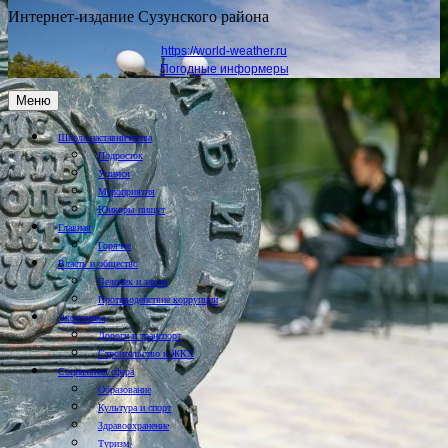
Интернет-издание Сузунского района
https://world-weather.ru
Погодные информеры
Меню
Школа наставничества
Подросток
Учимся
Мероприятия
Юнкоры пишут
Главная
Горячее
Власть и общество
Человек и закон
Противодействие коррупции
Экономика
Дороги и транспорт
Строительство и ЖКХ
Социальная сфера
Образование
Культура и спорт
Здравоохранение
Туризм