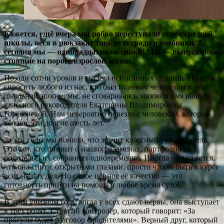
Кажется, ещё вчера мы робко переступали порог средней
школы, неся в рюкзаках тонкие тетради и учебники. А
сегодня мы — одиннадцатиклассники! Мы — выпускники,
стоящие на пороге взрослой жизни.
Позади сотни уроков и тысячи исписанных страниц. Но если
спросить любого из нас, кто был главным человеком в этой
школьной эпопее, мы, не сговариваясь, назовём имя нашего
классного руководителя Екатерины Владимировны
Гореявчевой. Нам невероятно повезло с человеком, который
вёл нас эти долгие шесть лет.
За эти годы мы поняли, что значит классный руководитель.
Это тот, кто помнит о наших экзаменах, портфолио и
родительских собраниях одновременно. Иногда нам кажется,
что она спит с открытыми глазами, просто чтобы быть в курсе
всех наших дел. Но самое ценное её качество — это
готовность прийти на помощь в любое время суток.
В этом учебном году, когда у всех сдают нервы, она выступает
в трёх ролях. Строгий контролёр, который говорит: «За
прогулы будет разговор с родителями». Верный друг, который