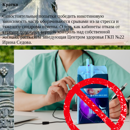
Кратко
Самостоятельные попытки победить никотиновую
зависимость часто оборачиваются срывами из-за стресса и
тяжелого синдрома отмены. О том, как кабинеты отказа от
курения помогают вернуть контроль над собственной
жизнью, рассказала заведующая Центром здоровья ГКП №22
Ирина Седова.