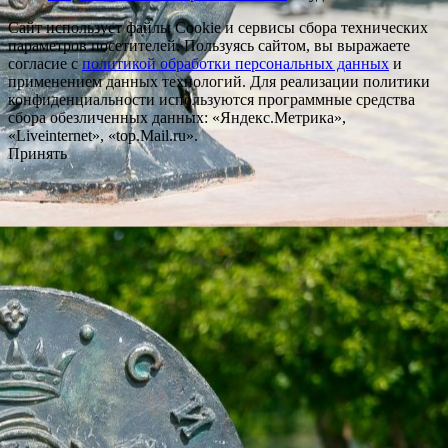
Сайт использует файлы Cookie и сервисы сбора технических
параметров посетителей. Пользуясь сайтом, вы выражаете
согласие с
политикой обработки персональных данных
и
применением данных технологий. Для реализации политики
конфиденциальности используются программные средства
сбора обезличенных данных: «Яндекс.Метрика»,
«Liveinternet», «top.Mail.ru».
Принять