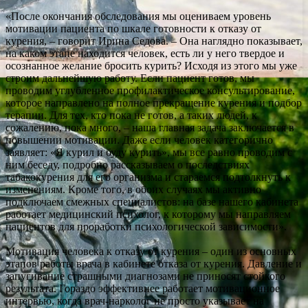
«После окончания обследования мы оцениваем уровень
мотивации пациента по шкале готовности к отказу от
курения, – говорит Ирина Седова. – Она наглядно показывает,
на каком этапе находится человек, есть ли у него твердое и
осознанное желание бросить курить? Исходя из этого мы уже
строим дальнейшую работу. Если пациент готов, мы
проводим углубленное профилактическое консультирование,
которое направлено на полное прекращение курения и подбор
терапии. Для тех, кто пока не готов, а таких людей, к
сожалению, пока много, – наша главная задача заключается в
повышении мотивации. Даже если человек категорично
заявляет: «Я курил и буду курить», мы все равно проводим с
ним беседу, подробно рассказываем о последствиях
табакокурения для его организма и стараемся подтолкнуть к
изменениям. Кроме того, в обоих случаях мы активно
подключаем смежных специалистов: на базе нашего кабинета
работает медицинский психолог, к которому мы направляем
пациентов для проработки психологической зависимости».
Мотивация человека к отказу от курения – один из основных
этапов работы врача в кабинете отказа от курения. Давление и
запугивание страшными диагнозами не приносят стойкого
результата. Гораздо эффективнее работает мотивационное
интервью, когда врач-нарколог не просто указывает на