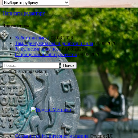
Рубрики
Написать редактору
Новости региона
Хобот или змея?
08.08.2026
Там, где нужны были доброта и сила
08.08.2026
За кулисами диагноза
08.08.2026
С прицелом на абитуриентов
08.08.2026
Найти:
© 2026 suzungazeta.ru
Создание сайта интернет магазина
Студия ЯЛ