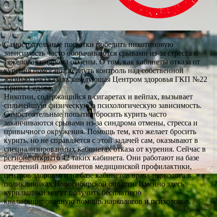
Самостоятельные попытки победить никотиновую
зависимость часто оборачиваются срывами из-за стресса и
тяжелого синдрома отмены. О том, как кабинеты отказа от
курения помогают вернуть контроль над собственной
жизнью, рассказала заведующая Центром здоровья ГКП №22
Ирина Седова.
Никотин, содержащийся в сигаретах и вейпах, вызывает
сильнейшую физическую и психологическую зависимость.
Самостоятельные попытки бросить курить часто
заканчиваются срывами из-за синдрома отмены, стресса и
привычного окружения. Помощь тем, кто желает бросить
курить, но не справляется с этой задачей сам, оказывают в
специализированных кабинетах отказа от курения. Сейчас в
регионе открыто 42 таких кабинета. Они работают на базе
отделений либо кабинетов медицинской профилактики,
центров здоровья и на базе кабинетов врача-нарколога в
поликлиниках Новосибирской области. Именно здесь
курильщики могут получить бесплатную
квалифицированную помощь наркологов и психологов.