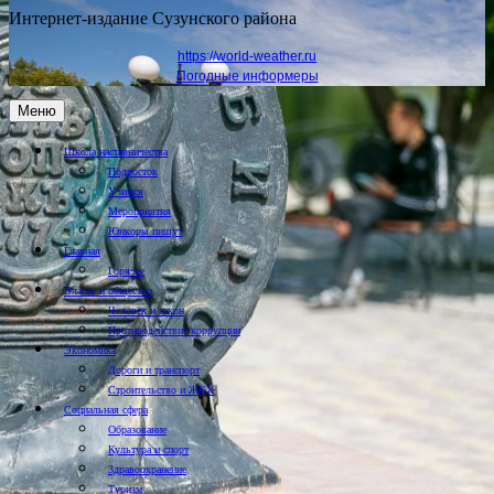
Интернет-издание Сузунского района
https://world-weather.ru
Погодные информеры
Меню
Школа наставничества
Подросток
Учимся
Мероприятия
Юнкоры пишут
Главная
Горячее
Власть и общество
Человек и закон
Противодействие коррупции
Экономика
Дороги и транспорт
Строительство и ЖКХ
Социальная сфера
Образование
Культура и спорт
Здравоохранение
Туризм