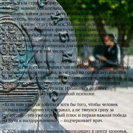
курить из-за страха набрать лишний вес, – объясняет врач. –
Мы этот момент обязательно прорабатываем: подробно
объясняем, каким должен быть режим питания, что и как
нужно есть, чтобы не допустить набора килограммов, и
почему этого не стоит бояться. На самом деле курение входит
в число четырех главных факторов риска (вместе с
ожирением, избыточной массой тела и алкоголизмом), с
которыми мы системно, комплексно работаем. Если человек
курит, мы стараемся расписать для него буквально весь режим
жизни, и питание в том числе».
Курение, по словам врача, – это всегда ритуал. Например,
утренняя сигарета под чашку чая или кофе – не только мощная
психологическая привязка, но и удар по организму: никотин
на голодный желудок вызывает спазм сосудов, что бьет по
сердечно-сосудистой системе и провоцирует заболевания
желудочно-кишечного тракта. Избавиться от таких
«привязок» помогает медицинский психолог.
«Если нам удается добиться хотя бы того, чтобы человек
сначала полноценно позавтракал, а не тянулся сразу за
сигаретой – это уже огромный плюс и первая важная победа
на пути к выздоровлению», – подчеркивает врач.
С 2026 года для курильщиков, приходящих в центр здоровья,