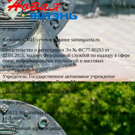
© 2020
Название СМИ: cетевое издание suzungazeta.ru.
Свидетельство о регистрации Эл № ФС77-80293 от
22.01.2021, выдано Федеральной службой по надзору в сфере
связи, информационных технологий и массовых
коммуникаций
Учредитель: Государственное автономное учреждение
Новосибирской области «РегионМедиа»
Главный редактор Рыжкова А.Н.
Адрес редакции:
633623, Новосибирская область, Сузунский район, р.п.Сузун,
ул.Ленина, 56
Электронный адрес редакции: N-J@rambler.ru