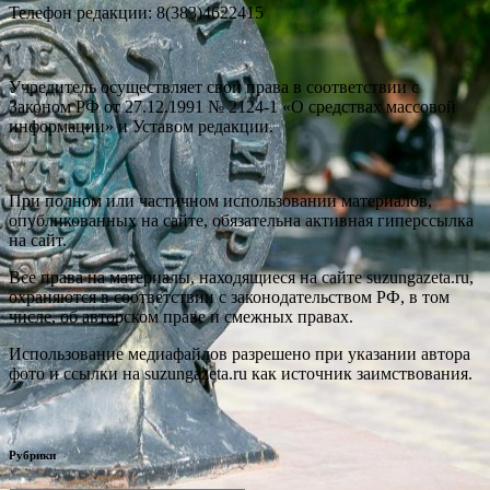
Телефон редакции: 8(383)4622415
Учредитель осуществляет свои права в соответствии с
Законом РФ от 27.12.1991 № 2124-1 «О средствах массовой
информации» и Уставом редакции.
При полном или частичном использовании материалов,
опубликованных на сайте, обязательна активная гиперссылка
на сайт.
Все права на материалы, находящиеся на сайте suzungazeta.ru,
охраняются в соответствии с законодательством РФ, в том
числе, об авторском праве и смежных правах.
Использование медиафайлов разрешено при указании автора
фото и ссылки на suzungazeta.ru как источник заимствования.
Рубрики