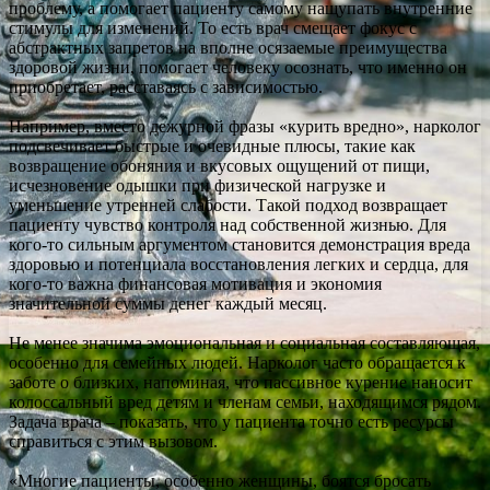
проблему, а помогает пациенту самому нащупать внутренние
стимулы для изменений. То есть врач смещает фокус с
абстрактных запретов на вполне осязаемые преимущества
здоровой жизни, помогает человеку осознать, что именно он
приобретает, расставаясь с зависимостью.
Например, вместо дежурной фразы «курить вредно», нарколог
подсвечивает быстрые и очевидные плюсы, такие как
возвращение обоняния и вкусовых ощущений от пищи,
исчезновение одышки при физической нагрузке и
уменьшение утренней слабости. Такой подход возвращает
пациенту чувство контроля над собственной жизнью. Для
кого-то сильным аргументом становится демонстрация вреда
здоровью и потенциала восстановления легких и сердца, для
кого-то важна финансовая мотивация и экономия
значительной суммы денег каждый месяц.
Не менее значима эмоциональная и социальная составляющая,
особенно для семейных людей. Нарколог часто обращается к
заботе о близких, напоминая, что пассивное курение наносит
колоссальный вред детям и членам семьи, находящимся рядом.
Задача врача – показать, что у пациента точно есть ресурсы
справиться с этим вызовом.
«Многие пациенты, особенно женщины, боятся бросать