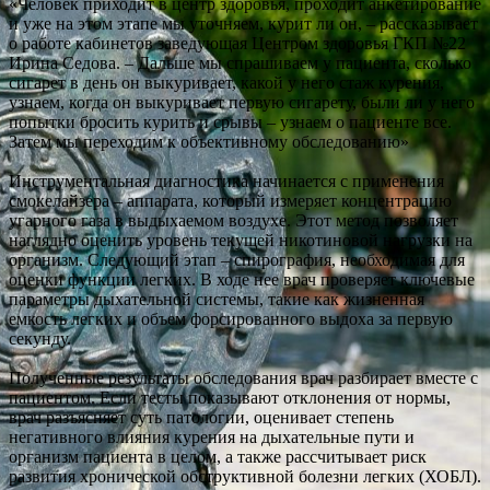
«Человек приходит в центр здоровья, проходит анкетирование
и уже на этом этапе мы уточняем, курит ли он, – рассказывает
о работе кабинетов заведующая Центром здоровья ГКП №22
Ирина Седова. – Дальше мы спрашиваем у пациента, сколько
сигарет в день он выкуривает, какой у него стаж курения,
узнаем, когда он выкуривает первую сигарету, были ли у него
попытки бросить курить и срывы – узнаем о пациенте все.
Затем мы переходим к объективному обследованию»
Инструментальная диагностика начинается с применения
смокелайзера – аппарата, который измеряет концентрацию
угарного газа в выдыхаемом воздухе. Этот метод позволяет
наглядно оценить уровень текущей никотиновой нагрузки на
организм. Следующий этап – спирография, необходимая для
оценки функции легких. В ходе нее врач проверяет ключевые
параметры дыхательной системы, такие как жизненная
емкость легких и объем форсированного выдоха за первую
секунду.
Полученные результаты обследования врач разбирает вместе с
пациентом. Если тесты показывают отклонения от нормы,
врач разъясняет суть патологии, оценивает степень
негативного влияния курения на дыхательные пути и
организм пациента в целом, а также рассчитывает риск
развития хронической обструктивной болезни легких (ХОБЛ).