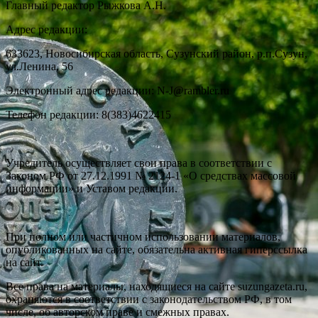
Главный редактор Рыжкова А.Н.
Адрес редакции:
633623, Новосибирская область, Сузунский район, р.п.Сузун,
ул.Ленина, 56
Электронный адрес редакции: N-J@rambler.ru
Телефон редакции: 8(383)4622415
Учредитель осуществляет свои права в соответствии с
Законом РФ от 27.12.1991 № 2124-1 «О средствах массовой
информации» и Уставом редакции.
При полном или частичном использовании материалов,
опубликованных на сайте, обязательна активная гиперссылка
на сайт.
Все права на материалы, находящиеся на сайте suzungazeta.ru,
охраняются в соответствии с законодательством РФ, в том
числе, об авторском праве и смежных правах.