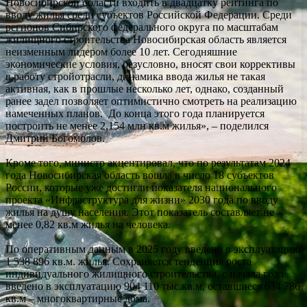
Новосибирской области входить в двадцатку рейтинга по
вводу жилья среди субъектов Российской Федерации. Среди
регионов Сибирского федерального округа по масштабам
жилищного строительства Новосибирская область является
неизменным лидером более 10 лет. Сегодняшние
экономические условия, безусловно, вносят свои коррективы
в работу стройотрасли, динамика ввода жилья не такая
активная, как в прошлые несколько лет, однако, созданный
ранее задел позволяет оптимистично смотреть на реализацию
намеченных планов. До конца этого года планируется
построить не менее 2,154 млн кв.м жилья», – поделился
Дмитрий Богомолов.
Кроме того, министр акцентировал, что по результатам 2024
года Новосибирская область вошла в число 18 субъектов
России, которые уже достигли показателя национального
проекта «Инфраструктура для жизни» 2030 года по вводу
жилья на душу населения. Этот показатель составляет не
менее 0,82 кв.м жилья на человека.
По оперативным данным в 2025 году введено в эксплуатацию
1 538 896 кв.м. жилья. Сохраняется тенденция роста
индивидуального жилищного строительства, с начала года
введено в эксплуатацию 904 110 тыс.кв.м, оставшиеся 634 786
кв.м – многоквартирные дома.