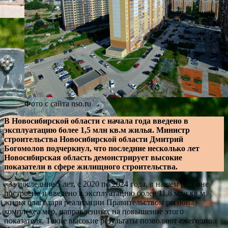
Фото с сайта nso.ru
В Новосибирской области с начала года введено в
эксплуатацию более 1,5 млн кв.м жилья. Министр
строительства Новосибирской области Дмитрий
Богомолов подчеркнул, что последние несколько лет
Новосибирская область демонстрирует высокие
показатели в сфере жилищного строительства.
«За последние 5 лет, с 2020 по 2024 года, в нашем регионе
построено и введено в эксплуатацию более 11,8 млн кв.м
жилья благодаря реализации Правительством региона
комплекса мер, направленных на повышение этого
показателя. Такие высокие результаты позволяют ежегодно