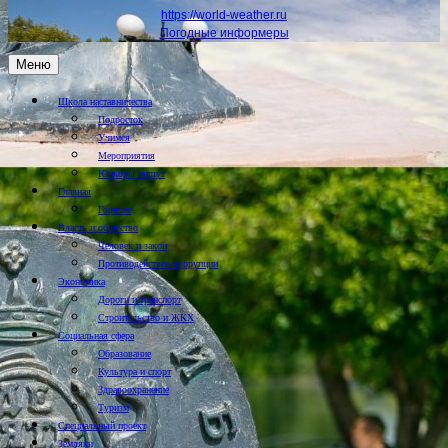
https://world-weather.ru
Погодные информеры
Меню
Школа наставничества
Подросток
Учимся
Мероприятия
Юнкоры пишут
Главная
Горячее
Власть и общество
Человек и закон
Противодействие коррупции
Экономика
Дороги и транспорт
Строительство и ЖКХ
Социальная сфера
Образование
Культура и спорт
Здравоохранение
Туризм
Специальный проект
Земляки