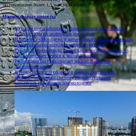
эксплуатацию более 1,5 млн кв.м жилья
Национальные проекты
10 тысяч новосибирских дошкольников зачислены в
детские сады по цифровым договорам
Нацпроект «Молодёжь и дети» создаёт возможности для
самореализации молодых людей в регионе
Сердце и опора фонда: социальные координаторы – те,
кто возвращает героев к мирной жизни
Ранняя диагностика спасает жизни: Важность
диспансеризации
В Новосибирской области в рамках нацпроекта
«Кадры» запускают систему индивидуальных
карьерных маршрутов для молодежи