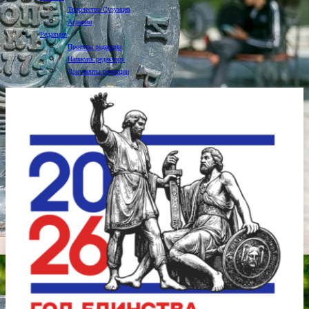
Творчество Сузунцев
Аграрии
Редакция
Проекты редакции
Написать редактору
Документы редакции