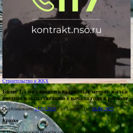
Строительство и ЖКХ
Более 1,5 миллионов квадратных метров жилья
введено в эксплуатацию с начала года в регионе
Опубликовано:
17.09.2025
Last Updated On:
16.09.2025
Кратко
В Новосибирской области с начала года введено в