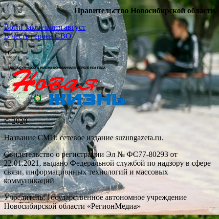
Правительство Новосибирской области
Навигация
Вот и закончился август
В честь героев СВО
по
16+
записям
© 2020
Название СМИ: cетевое издание suzungazeta.ru.
Свидетельство о регистрации Эл № ФС77-80293 от
22.01.2021, выдано Федеральной службой по надзору в сфере
связи, информационных технологий и массовых
коммуникаций
Учредитель: Государственное автономное учреждение
Новосибирской области «РегионМедиа»