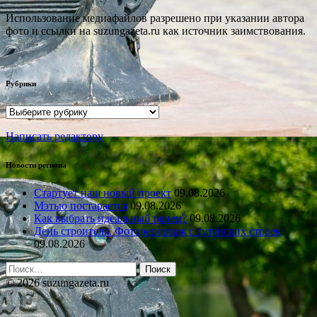
Использование медиафайлов разрешено при указании автора
фото и ссылки на suzungazeta.ru как источник заимствования.
Рубрики
Рубрики
Написать редактору
Новости региона
Стартует наш новый проект
09.08.2026
Мэтью постарается
09.08.2026
Как выбрать идеальный ранец?
09.08.2026
День строителя. Фоторепортаж с сузунских строек
09.08.2026
Найти:
© 2026 suzungazeta.ru