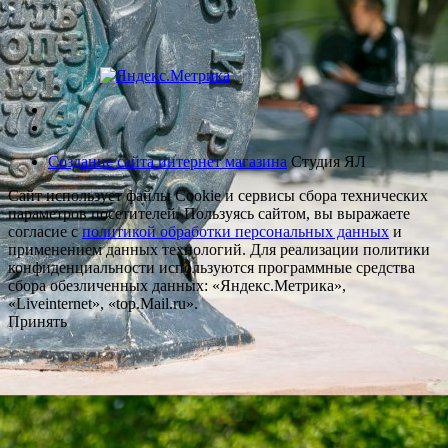
Создание сайта интернет магазина
Студия ЯЛ
Сайт использует файлы Cookie и сервисы сбора технических
параметров посетителей. Пользуясь сайтом, вы выражаете
согласие с
политикой обработки персональных данных
и
применением данных технологий. Для реализации политики
конфиденциальности используются программные средства
сбора обезличенных данных: «Яндекс.Метрика»,
«Liveinternet», «top.Mail.ru».
Принять