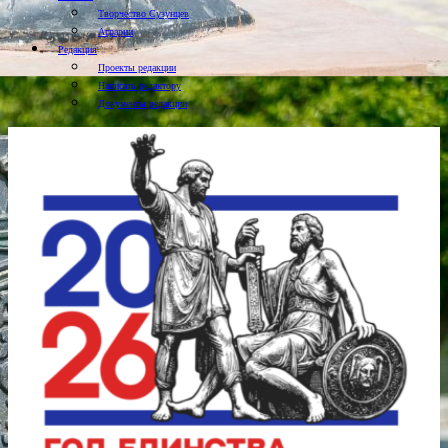
Творчество Сузунцев
Аграрии
Редакция
Проекты редакции
Написать редактору
Документы редакции