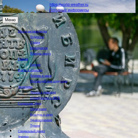
https://world-weather.ru
Погодные информеры
Меню
Школа наставничества
Подросток
Учимся
Мероприятия
Юнкоры пишут
Главная
Горячее
Власть и общество
Человек и закон
Противодействие коррупции
Экономика
Дороги и транспорт
Строительство и ЖКХ
Социальная сфера
Образование
Культура и спорт
Здравоохранение
Туризм
Специальный проект
Земляки