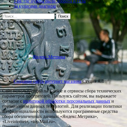
Там, где нужны были доброта и сила
08.08.2026
За кулисами диагноза
08.08.2026
Найти:
© 2026 suzungazeta.ru
Создание сайта интернет магазина
Студия ЯЛ
Сайт использует файлы Cookie и сервисы сбора технических
параметров посетителей. Пользуясь сайтом, вы выражаете
согласие с
политикой обработки персональных данных
и
применением данных технологий. Для реализации политики
конфиденциальности используются программные средства
сбора обезличенных данных: «Яндекс.Метрика»,
«Liveinternet», «top.Mail.ru».
Принять