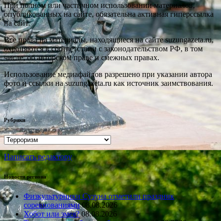
При полном или частичном использовании материалов,
опубликованных на сайте, обязательна активная гиперссылка
на сайт.
Все права на материалы, находящиеся на сайте suzungazeta.ru,
охраняются в соответствии с законодательством РФ, в том
числе, об авторском праве и смежных правах.
Использование медиафайлов разрешено при указании автора
фото и ссылки на suzungazeta.ru как источник заимствования.
Рубрики
Рубрики
Написать редактору
Новости региона
Физкультурники Сузуна отметили праздник
соревнованиями
08.08.2026
Хобот или змея?
08.08.2026