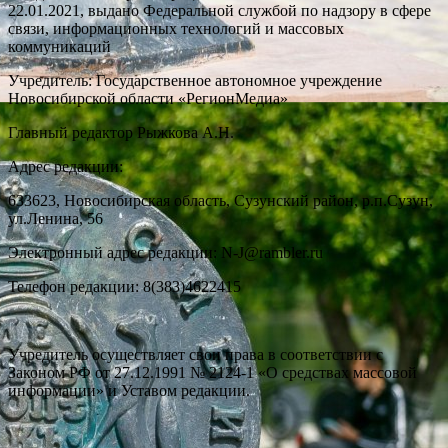
22.01.2021, выдано Федеральной службой по надзору в сфере
связи, информационных технологий и массовых
коммуникаций
Учредитель: Государственное автономное учреждение
Новосибирской области «РегионМедиа»
Главный редактор Рыжкова А.Н.
Адрес редакции:
633623, Новосибирская область, Сузунский район, р.п.Сузун,
ул.Ленина, 56
Электронный адрес редакции: N-J@rambler.ru
Телефон редакции: 8(383)4622415
Учредитель осуществляет свои права в соответствии с
Законом РФ от 27.12.1991 № 2124-1 «О средствах массовой
информации» и Уставом редакции.