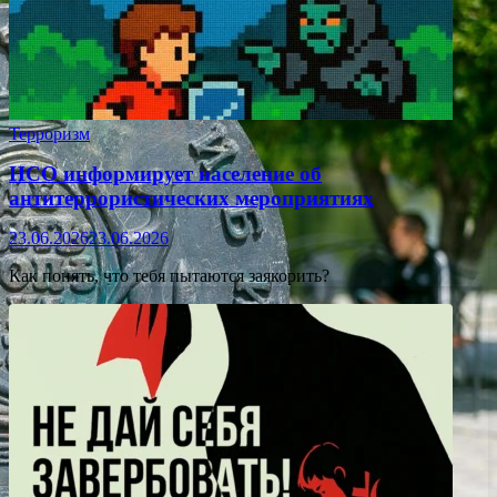
Терроризм
НСО информирует население об
антитеррористических мероприятиях
23.06.2026
23.06.2026
Как понять, что тебя пытаются заякорить?