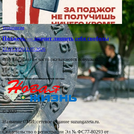
Терроризм
Поджечь — значит лишить себя свободы
12.05.2026
12.05.2026
«Лёгкие деньги» часто оказываются ловушкой.
16+
© 2020
Название СМИ: cетевое издание suzungazeta.ru.
Свидетельство о регистрации Эл № ФС77-80293 от