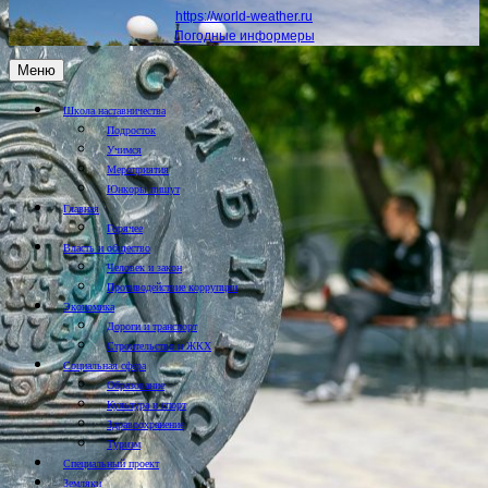
https://world-weather.ru
Погодные информеры
Меню
Школа наставничества
Подросток
Учимся
Мероприятия
Юнкоры пишут
Главная
Горячее
Власть и общество
Человек и закон
Противодействие коррупции
Экономика
Дороги и транспорт
Строительство и ЖКХ
Социальная сфера
Образование
Культура и спорт
Здравоохранение
Туризм
Специальный проект
Земляки