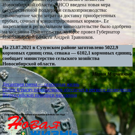
Новосибирской области, в НСО введена новая мера
государственной поддержки сельхозпроизводства:
«возмещение части затрат на доставку приобретенных
грубых, сочных и концентрированных кормов». Ее
закрепление в региональном законодательстве было одобрено
на заседании Правительства, которое провел Губернатор
Новосибирской области Андрей Травников.
На 23.07.2021 в Сузунском районе заготовлено 5022,9
кормовых единиц сена, сенажа — 6102,1 кормовых единиц,
сообщает министерство сельского хозяйства
Новосибирской области.
Мария Марченкова
Навигация
Десантная смена — особенная жизнь
Почти 6 тысяч переписчиков обеспечат в регионе проведение
по
Всероссийской переписи населения
записям
16+