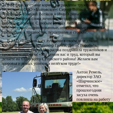
За участие в заготовке кормов награждены труженики –
передовики ООО «Болтовское»: Сергей Вотяков, Андреас
Альтенгоф, Николай Вотяков и Иван Кривых, они получили
от Главы района слова личной благодарности за труд и
денежные премии. С любым из этих людей приятно иметь
дело. Это дисциплинированные, ответственные работники,
привыкшие к трудностям, терпеливые и стойкие.
В ЗАО «Шарчинское» лучшими в своём деле стали:
Евгений Курицын, Владимир Грачёв, Денис Воробьёв,
Василий Быков. Лилия Некрасова поздравила тружеников и
прокомментировала: «Мы ценим вас и труд, который вы
делаете на благо всего Сузунского района! Желаем вам
здоровья и новых успехов в нелёгком труде!»
Антон Ремель,
директор ЗАО
«Шарчинское»
отметил, что
прошлогодняя
засуха очень
повлияла на работу
хозяйства. Не было
заготовлено
достаточного