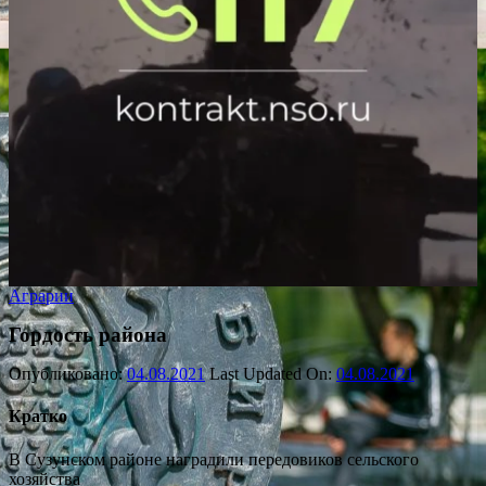
Аграрии
Гордость района
Опубликовано:
04.08.2021
Last Updated On:
04.08.2021
Кратко
В Сузунском районе наградили передовиков сельского
хозяйства