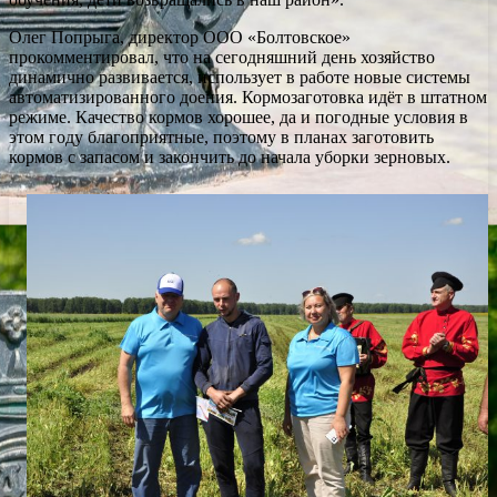
Олег Попрыга, директор ООО «Болтовское»
прокомментировал, что на сегодняшний день хозяйство
динамично развивается, использует в работе новые системы
автоматизированного доения. Кормозаготовка идёт в штатном
режиме. Качество кормов хорошее, да и погодные условия в
этом году благоприятные, поэтому в планах заготовить
кормов с запасом и закончить до начала уборки зерновых.