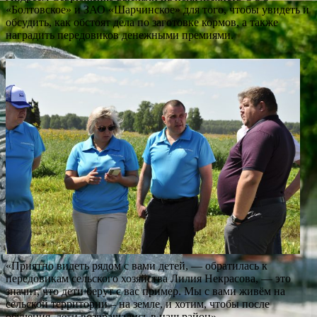
«Болтовское» и ЗАО «Шарчинское» для того, чтобы увидеть и
обсудить, как обстоят дела по заготовке кормов, а также
наградить передовиков денежными премиями.
«Приятно видеть рядом с вами детей, — обратилась к
передовикам сельского хозяйства Лилия Некрасова, — это
значит, что дети берут с вас пример. Мы с вами живём на
сельской территории – на земле, и хотим, чтобы после
обучения, дети возвращались в наш район».