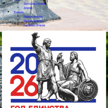
Творчество Сузунцев
Аграрии
Редакция
Проекты редакции
Написать редактору
Документы редакции