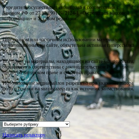
Учредитель осуществляет свои права в соответствии с
Законом РФ от 27.12.1991 № 2124-1 «О средствах массовой
информации» и Уставом редакции.
При полном или частичном использовании материалов,
опубликованных на сайте, обязательна активная гиперссылка
на сайт.
Все права на материалы, находящиеся на сайте suzungazeta.ru,
охраняются в соответствии с законодательством РФ, в том
числе, об авторском праве и смежных правах.
Использование медиафайлов разрешено при указании автора
фото и ссылки на suzungazeta.ru как источник заимствования.
Рубрики
Рубрики
Написать редактору