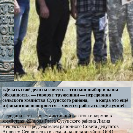
«Делать своё дело на совесть – это наш выбор и наша
обязанность, — говорят труженики — передовики
сельского хозяйства Сузунского района, — а когда это ещё
и финансово поощряется – хочется работать ещё лучше!»
Середина лета — время активной заготовки кормов в
хозяйствах. 22 июля Глава Сузунского района Лилия
Некрасова с Председателем районного Совета депутатов
Андреем Севрюженко выехали на поля хозяйств ООО