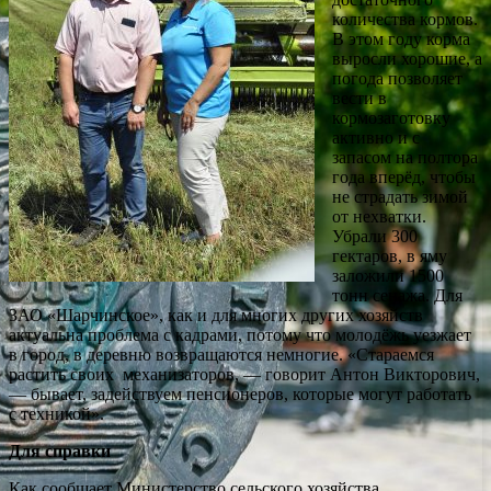
количества кормов.
В этом году корма
выросли хорошие, а
погода позволяет
вести в
кормозаготовку
активно и с
запасом на полтора
года вперёд, чтобы
не страдать зимой
от нехватки.
Убрали 300
гектаров, в яму
заложили 1500
тонн сенажа. Для
ЗАО «Шарчинское», как и для многих других хозяйств
актуальна проблема с кадрами, потому что молодёжь уезжает
в город, в деревню возвращаются немногие. «Стараемся
растить своих механизаторов, — говорит Антон Викторович,
— бывает, задействуем пенсионеров, которые могут работать
с техникой».
Для справки
Как сообщает Министерство сельского хозяйства