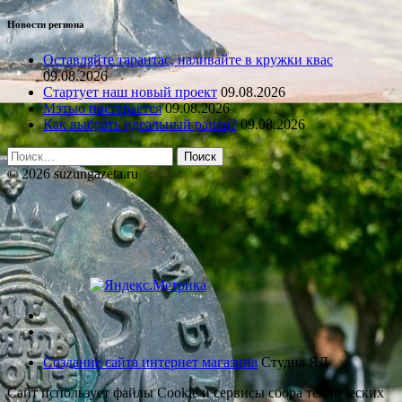
Новости региона
Оставляйте тарантас, наливайте в кружки квас
09.08.2026
Стартует наш новый проект
09.08.2026
Мэтью постарается
09.08.2026
Как выбрать идеальный ранец?
09.08.2026
Найти:
© 2026 suzungazeta.ru
Создание сайта интернет магазина
Студия ЯЛ
Сайт использует файлы Cookie и сервисы сбора технических