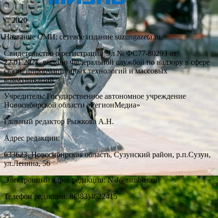
© 2020
Название СМИ: cетевое издание suzungazeta.ru.
Свидетельство о регистрации Эл № ФС77-80293 от
22.01.2021, выдано Федеральной службой по надзору в сфере
связи, информационных технологий и массовых
коммуникаций
Учредитель: Государственное автономное учреждение
Новосибирской области «РегионМедиа»
Главный редактор Рыжкова А.Н.
Адрес редакции:
633623, Новосибирская область, Сузунский район, р.п.Сузун,
ул.Ленина, 56
Электронный адрес редакции: N-J@rambler.ru
Телефон редакции: 8(383)4622415