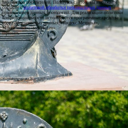
параметров посетителей. Пользуясь сайтом, вы выражаете
согласие с
политикой обработки персональных данных
и
применением данных технологий. Для реализации политики
конфиденциальности используются программные средства
сбора обезличенных данных: «Яндекс.Метрика»,
«Liveinternet», «top.Mail.ru».
Принять