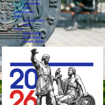
Здравоохранение
Туризм
Специальный проект
Земляки
Творчество Сузунцев
Аграрии
Редакция
Проекты редакции
Написать редактору
Документы редакции