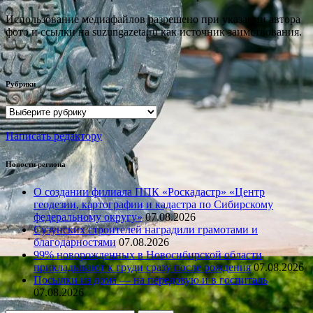
Использование медиафайлов разрешено при указании автора
фото и ссылки на suzungazeta.ru как источник заимствования.
Рубрики
Рубрики
Написать редактору
Новости региона
О создании филиала ППК «Роскадастр» «Центр
геодезии, картографии и кадастра по Сибирскому
федеральному округу»
07.08.2026
Сузунских строителей наградили грамотами и
благодарностями
07.08.2026
99% новорожденных в Новосибирской области
прикладывают к груди сразу после рождения
07.08.2026
Посылки из дома — на передовую и в госпиталь
07.08.2026