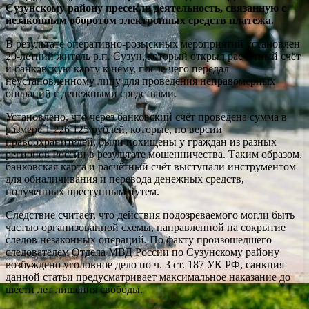
Сузунскому району пресекли деятельность, связанную с
незаконным оборотом электронных средств платежа.
В результате оперативно-розыскных мероприятий установлен
20-летний житель р.п. Сузун, который открыл расчётный счёт
и банковскую карту к нему, после чего передал
неустановленному лицу для проведения неправомерных
операций с денежными средствами.
Установлено, что через банковский счёт проведена сумма в
размере 1 226 125 рублей, которые, по версии
правоохранителей, были похищены у граждан из разных
регионов России в результате мошенничества. Таким образом,
банковская карта и расчётный счёт выступали инструментом
для обналичивания и перевода денежных средств,
полученных преступным путем.
Следствие считает, что действия подозреваемого могли быть
частью организованной схемы, направленной на сокрытие
следов незаконных операций. По факту произошедшего
следователем Отдела МВД России по Сузунскому району
возбуждено уголовное дело по ч. 3 ст. 187 УК РФ, санкция
данной статьи предусматривает максимальное наказание до
шести лет лишения свободы.