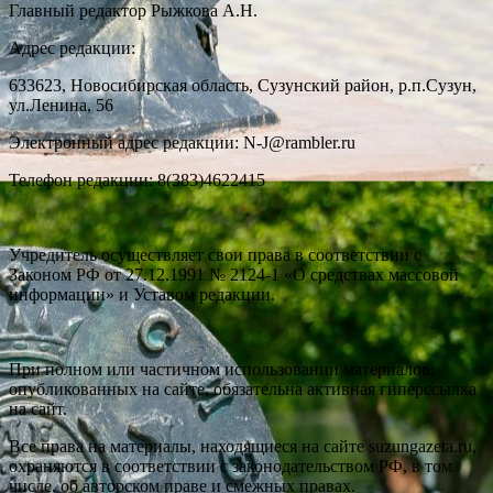
Главный редактор Рыжкова А.Н.
Адрес редакции:
633623, Новосибирская область, Сузунский район, р.п.Сузун,
ул.Ленина, 56
Электронный адрес редакции: N-J@rambler.ru
Телефон редакции: 8(383)4622415
Учредитель осуществляет свои права в соответствии с
Законом РФ от 27.12.1991 № 2124-1 «О средствах массовой
информации» и Уставом редакции.
При полном или частичном использовании материалов,
опубликованных на сайте, обязательна активная гиперссылка
на сайт.
Все права на материалы, находящиеся на сайте suzungazeta.ru,
охраняются в соответствии с законодательством РФ, в том
числе, об авторском праве и смежных правах.