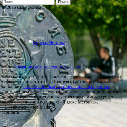
Найти:
© 2026 suzungazeta.ru
Создание сайта интернет магазина
Студия ЯЛ
Сайт использует файлы Cookie и сервисы сбора технических
параметров посетителей. Пользуясь сайтом, вы выражаете
согласие с
политикой обработки персональных данных
и
применением данных технологий. Для реализации политики
конфиденциальности используются программные средства
сбора обезличенных данных: «Яндекс.Метрика»,
«Liveinternet», «top.Mail.ru».
Принять