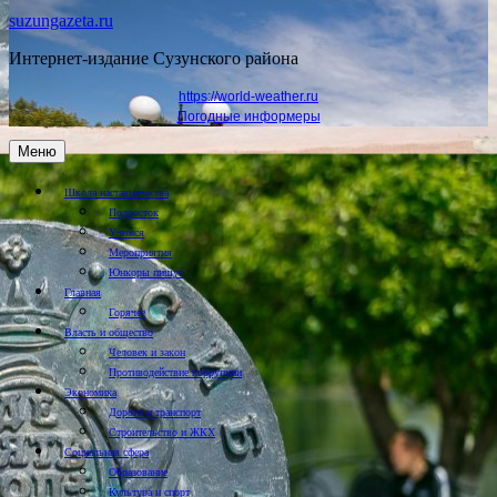
suzungazeta.ru
Интернет-издание Сузунского района
https://world-weather.ru
Погодные информеры
Меню
Школа наставничества
Подросток
Учимся
Мероприятия
Юнкоры пишут
Главная
Горячее
Власть и общество
Человек и закон
Противодействие коррупции
Экономика
Дороги и транспорт
Строительство и ЖКХ
Социальная сфера
Образование
Культура и спорт