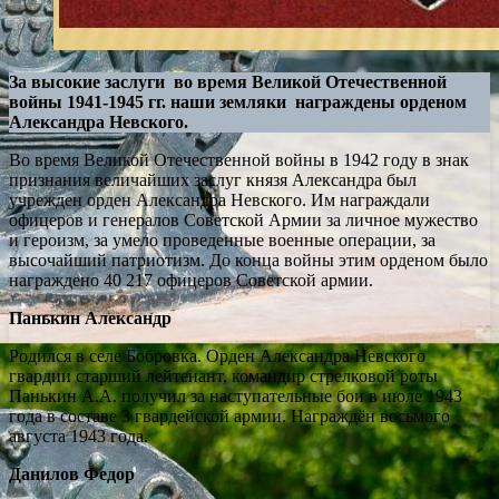
За высокие заслуги во время Великой Отечественной
войны 1941-1945 гг. наши земляки награждены орденом
Александра Невского.
Во время Великой Отечественной войны в 1942 году в знак
признания величайших заслуг князя Александра был
учрежден орден Александра Невского. Им награждали
офицеров и генералов Советской Армии за личное мужество
и героизм, за умело проведенные военные операции, за
высочайший патриотизм. До конца войны этим орденом было
награждено 40 217 офицеров Советской армии.
Панькин Александр
Родился в селе Бобровка. Орден Александра Невского
гвардии старший лейтенант, командир стрелковой роты
Панькин А.А. получил за наступательные бои в июле 1943
года в составе 3 гвардейской армии. Награждён восьмого
августа 1943 года.
Данилов Федор