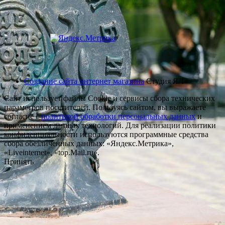
Создание сайта интернет магазина
Студия ЯЛ
Сайт использует файлы Cookie и сервисы сбора технических
параметров посетителей. Пользуясь сайтом, вы выражаете
согласие с
политикой обработки персональных данных
и
применением данных технологий. Для реализации политики
конфиденциальности используются программные средства
сбора обезличенных данных: «Яндекс.Метрика»,
«Liveinternet», «top.Mail.ru».
Принять