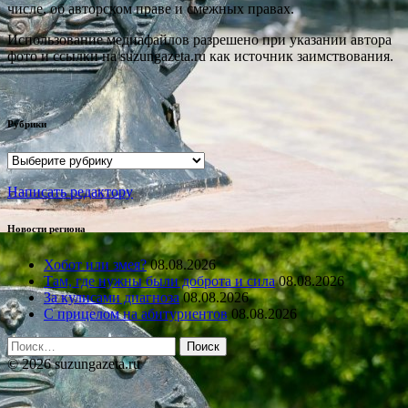
числе, об авторском праве и смежных правах.
Использование медиафайлов разрешено при указании автора
фото и ссылки на suzungazeta.ru как источник заимствования.
Рубрики
Рубрики
Написать редактору
Новости региона
Хобот или змея?
08.08.2026
Там, где нужны были доброта и сила
08.08.2026
За кулисами диагноза
08.08.2026
С прицелом на абитуриентов
08.08.2026
Найти:
© 2026 suzungazeta.ru