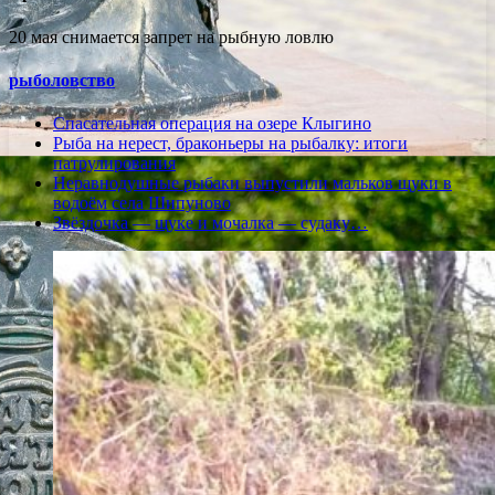
20 мая снимается запрет на рыбную ловлю
рыболовство
Спасательная операция на озере Клыгино
Рыба на нерест, браконьеры на рыбалку: итоги
патрулирования
Неравнодушные рыбаки выпустили мальков щуки в
водоём села Шипуново
Звёздочка — щуке и мочалка — судаку…