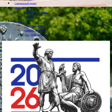
Специальный проект
Земляки
Творчество Сузунцев
Аграрии
Редакция
Проекты редакции
Написать редактору
Документы редакции