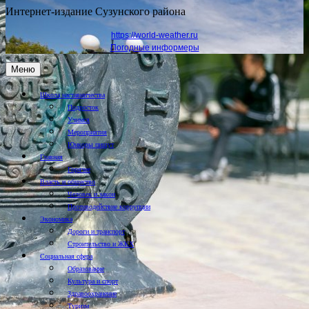
Интернет-издание Сузунского района
https://world-weather.ru
Погодные информеры
Меню
Школа наставничества
Подросток
Учимся
Мероприятия
Юнкоры пишут
Главная
Горячее
Власть и общество
Человек и закон
Противодействие коррупции
Экономика
Дороги и транспорт
Строительство и ЖКХ
Социальная сфера
Образование
Культура и спорт
Здравоохранение
Туризм