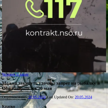
Человек и закон
Можно закинуть удочку: запрет на рыбалку в
Оби завершился 20 мая
Опубликовано:
20.05.2024
Last Updated On:
20.05.2024
Кратко