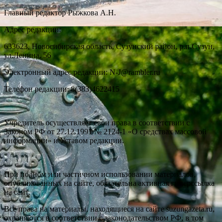
Главный редактор Рыжкова А.Н.
Адрес редакции:
633623, Новосибирская область, Сузунский район, р.п.Сузун,
ул.Ленина, 56
Электронный адрес редакции: N-J@rambler.ru
Телефон редакции: 8(383)4622415
Учредитель осуществляет свои права в соответствии с
Законом РФ от 27.12.1991 № 2124-1 «О средствах массовой
информации» и Уставом редакции.
При полном или частичном использовании материалов,
опубликованных на сайте, обязательна активная гиперссылка
на сайт.
Все права на материалы, находящиеся на сайте suzungazeta.ru,
охраняются в соответствии с законодательством РФ, в том