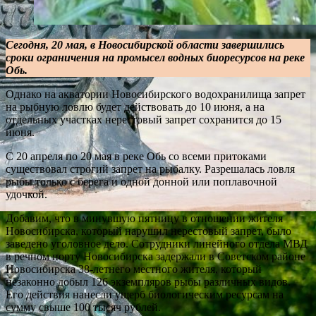
Сегодня, 20 мая, в Новосибирской области завершились
сроки ограничения на промысел водных биоресурсов на реке
Обь.
Однако на акватории Новосибирского водохранилища запрет
на рыбную ловлю будет действовать до 10 июня, а на
отдельных участках нерестовый запрет сохранится до 15
июня.
С 20 апреля по 20 мая в реке Обь со всеми притоками
существовал строгий запрет на рыбалку. Разрешалась ловля
рыбы только с берега и одной донной или поплавочной
удочкой.
Добавим, что в минувшую пятницу в отношении жителя
Новосибирска, который нарушил нерестовый запрет, было
заведено уголовное дело. Сотрудники линейного отдела МВД
в речном порту Новосибирска задержали в Советском районе
Новосибирска 38-летнего местного жителя, который
незаконно добыл 126 экземпляров рыбы различных видов.
Его действия нанесли ущерб биологическим ресурсам на
сумму свыше 100 тысяч рублей.