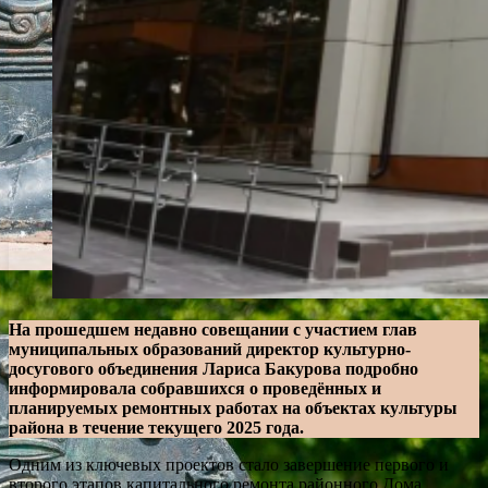
На прошедшем недавно совещании с участием глав
муниципальных образований директор культурно-
досугового объединения Лариса Бакурова подробно
информировала собравшихся о проведённых и
планируемых ремонтных работах на объектах культуры
района в течение текущего 2025 года.
Одним из ключевых проектов стало завершение первого и
второго этапов капитального ремонта районного Дома