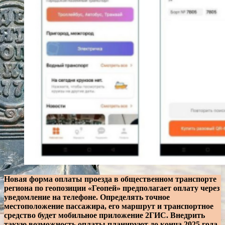
Новая форма оплаты проезда в общественном транспорте
региона по геопозиции «Геопей» предполагает оплату через
уведомление на телефоне. Определять точное
местоположение пассажира, его маршрут и транспортное
средство будет мобильное приложение 2ГИС. Внедрить
такую возможность оплаты планируют до конца 2025 года.