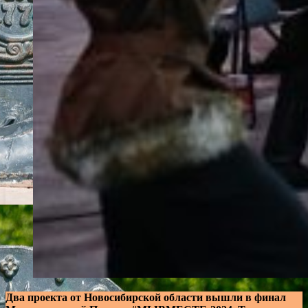
Два проекта от Новосибирской области вышли в финал