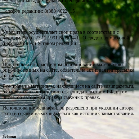
Электронный адрес редакции: N-J@rambler.ru
Телефон редакции: 8(383)4622415
Учредитель осуществляет свои права в соответствии с
Законом РФ от 27.12.1991 № 2124-1 «О средствах массовой
информации» и Уставом редакции.
При полном или частичном использовании материалов,
опубликованных на сайте, обязательна активная гиперссылка
на сайт.
Все права на материалы, находящиеся на сайте suzungazeta.ru,
охраняются в соответствии с законодательством РФ, в том
числе, об авторском праве и смежных правах.
Использование медиафайлов разрешено при указании автора
фото и ссылки на suzungazeta.ru как источник заимствования.
Рубрики