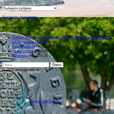
Рубрики
Написать редактору
Новости региона
Новые правила для земельных участков: что изменилось
в Сузунском округе
06.08.2026
Кровопийцы
06.08.2026
А вы готовы?
06.08.2026
Вешняки
06.08.2026
Найти:
© 2026 suzungazeta.ru