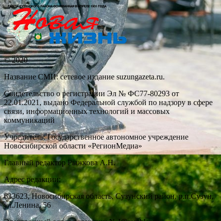
© 2020
Название СМИ: cетевое издание suzungazeta.ru.
Свидетельство о регистрации Эл № ФС77-80293 от
22.01.2021, выдано Федеральной службой по надзору в сфере
связи, информационных технологий и массовых
коммуникаций
Учредитель: Государственное автономное учреждение
Новосибирской области «РегионМедиа»
Главный редактор Рыжкова А.Н.
Адрес редакции:
633623, Новосибирская область, Сузунский район, р.п.Сузун,
ул.Ленина, 56