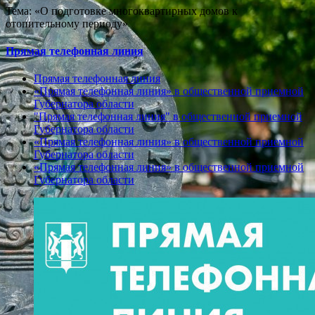
Тема: «О подготовке многоквартирных домов к
отопительному периоду»
Прямая телефонная линия
Прямая телефонная линия
«Прямая телефонная линия» в общественной приемной
Губернатора области
"Прямая телефонная линия" в общественной приемной
Губернатора области
«Прямая телефонная линия» в общественной приемной
Губернатора области
«Прямая телефонная линия» в общественной приемной
Губернатора области