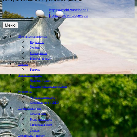
https://world-weather.ru
Погодные информеры
Меню
Школа наставничества
Подросток
Учимся
Мероприятия
Юнкоры пишут
Главная
Горячее
Власть и общество
Человек и закон
Противодействие коррупции
Экономика
Дороги и транспорт
Строительство и ЖКХ
Социальная сфера
Образование
Культура и спорт
Здравоохранение
Туризм
Специальный проект