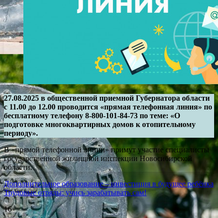
27.08.2025 в общественной приемной Губернатора области
с 11.00 до 12.00 проводится «прямая телефонная линия» по
бесплатному телефону 8-800-101-84-73 по теме: «О
подготовке многоквартирных домов к отопительному
периоду».
В «прямой телефонной линии» примут участие специалисты
государственной жилищной инспекции Новосибирской
области.
Навигация
Дополнительное образование – инвестиция в будущее ребёнка
Трудовые отряды: учись зарабатывать сам!
по
16+
записям