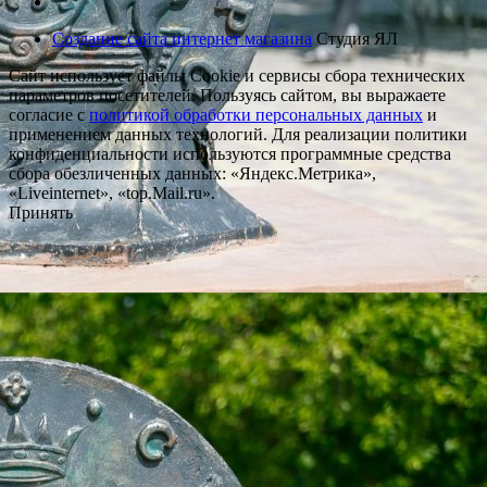
Создание сайта интернет магазина
Студия ЯЛ
Сайт использует файлы Cookie и сервисы сбора технических
параметров посетителей. Пользуясь сайтом, вы выражаете
согласие с
политикой обработки персональных данных
и
применением данных технологий. Для реализации политики
конфиденциальности используются программные средства
сбора обезличенных данных: «Яндекс.Метрика»,
«Liveinternet», «top.Mail.ru».
Принять