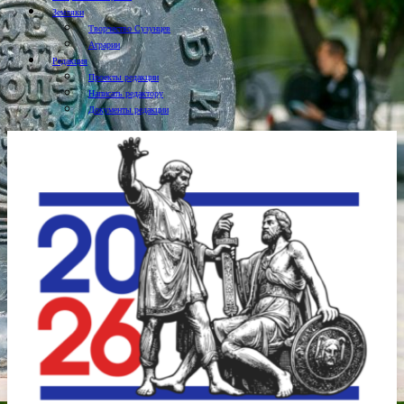
Земляки
Творчество Сузунцев
Аграрии
Редакция
Проекты редакции
Написать редактору
Документы редакции