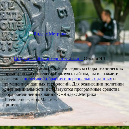
Создание сайта интернет магазина
Студия ЯЛ
Сайт использует файлы Cookie и сервисы сбора технических
параметров посетителей. Пользуясь сайтом, вы выражаете
согласие с
политикой обработки персональных данных
и
применением данных технологий. Для реализации политики
конфиденциальности используются программные средства
сбора обезличенных данных: «Яндекс.Метрика»,
«Liveinternet», «top.Mail.ru».
Принять