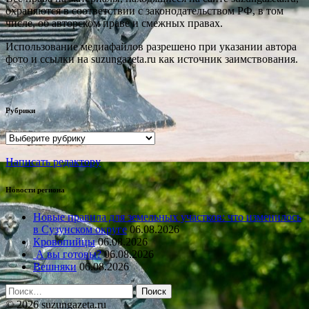
охраняются в соответствии с законодательством РФ, в том
числе, об авторском праве и смежных правах.
Использование медиафайлов разрешено при указании автора
фото и ссылки на suzungazeta.ru как источник заимствования.
Рубрики
Рубрики
Написать редактору
Новости региона
Новые правила для земельных участков: что изменилось
в Сузунском округе
06.08.2026
Кровопийцы
06.08.2026
А вы готовы?
06.08.2026
Вешняки
06.08.2026
Найти:
© 2026 suzungazeta.ru