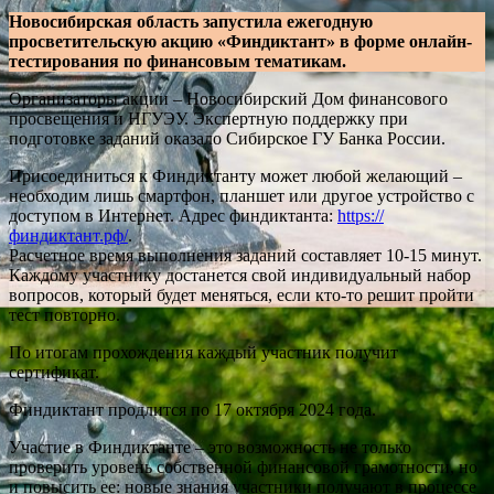
Новосибирская область запустила ежегодную
просветительскую акцию «Финдиктант» в форме онлайн-
тестирования по финансовым тематикам.
Организаторы акции – Новосибирский Дом финансового
просвещения и НГУЭУ. Экспертную поддержку при
подготовке заданий оказало Сибирское ГУ Банка России.
Присоединиться к Финдиктанту может любой желающий –
необходим лишь смартфон, планшет или другое устройство с
доступом в Интернет. Адрес финдиктанта:
https://
финдиктант.рф/
.
Расчетное время выполнения заданий составляет 10-15 минут.
Каждому участнику достанется свой индивидуальный набор
вопросов, который будет меняться, если кто-то решит пройти
тест повторно.
По итогам прохождения каждый участник получит
сертификат.
Финдиктант продлится по 17 октября 2024 года.
Участие в Финдиктанте – это возможность не только
проверить уровень собственной финансовой грамотности, но
и повысить ее: новые знания участники получают в процессе