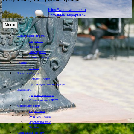
https://world-weather.ru
Погодные информеры
Меню
Школа наставничества
Подросток
Учимся
Мероприятия
Юнкоры пишут
Главная
Горячее
Власть и общество
Человек и закон
Противодействие коррупции
Экономика
Дороги и транспорт
Строительство и ЖКХ
Социальная сфера
Образование
Культура и спорт
Здравоохранение
Туризм
Специальный проект