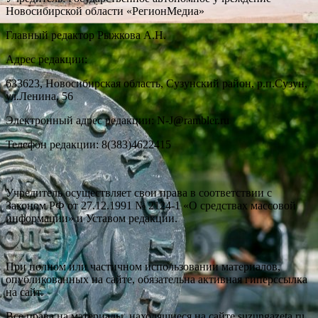
Новосибирской области «РегионМедиа»
Главный редактор Рыжкова А.Н.
Адрес редакции:
633623, Новосибирская область, Сузунский район, р.п.Сузун,
ул.Ленина, 56
Электронный адрес редакции: N-J@rambler.ru
Телефон редакции: 8(383)4622415
Учредитель осуществляет свои права в соответствии с
Законом РФ от 27.12.1991 № 2124-1 «О средствах массовой
информации» и Уставом редакции.
При полном или частичном использовании материалов,
опубликованных на сайте, обязательна активная гиперссылка
на сайт.
Все права на материалы, находящиеся на сайте suzungazeta.ru,