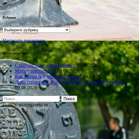
Рубрики
Рубрики
Написать редактору
Новости региона
Стартует наш новый проект
09.08.2026
Мэтью постарается
09.08.2026
Как выбрать идеальный ранец?
09.08.2026
День строителя. Фоторепортаж с сузунских строек
09.08.2026
Найти:
© 2026 suzungazeta.ru