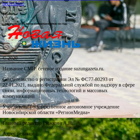
по
бесплатно
записям
16+
© 2020
Название СМИ: cетевое издание suzungazeta.ru.
Свидетельство о регистрации Эл № ФС77-80293 от
22.01.2021, выдано Федеральной службой по надзору в сфере
связи, информационных технологий и массовых
коммуникаций
Учредитель: Государственное автономное учреждение
Новосибирской области «РегионМедиа»
Главный редактор Рыжкова А.Н.
Адрес редакции: