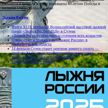
состоится 8 февраля и будет посвящена 80-летию Победы в
Великой Отечественной войне
Лыжня России
Итоги XLIV открытой Всероссийской массовой лыжной
гонки «Лыжня России-2026» в Сузуне
«Лыжня России» объединила сузунцев всех возрастов
Новые старты появятся на «Лыжне России» в
Новосибирской области
14 февраля Сузун станет центром зимнего спорта —
пройдёт XLIV открытая Всероссийская массовая
лыжная гонка «Лыжня России 2026»!
Спорт объединяет людей