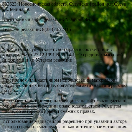
633623, Новосибирская область, Сузунский район, р.п.Сузун,
ул.Ленина, 56
Электронный адрес редакции: N-J@rambler.ru
Телефон редакции: 8(383)4622415
Учредитель осуществляет свои права в соответствии с
Законом РФ от 27.12.1991 № 2124-1 «О средствах массовой
информации» и Уставом редакции.
При полном или частичном использовании материалов,
опубликованных на сайте, обязательна активная гиперссылка
на сайт.
Все права на материалы, находящиеся на сайте suzungazeta.ru,
охраняются в соответствии с законодательством РФ, в том
числе, об авторском праве и смежных правах.
Использование медиафайлов разрешено при указании автора
фото и ссылки на suzungazeta.ru как источник заимствования.