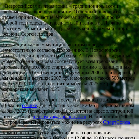
«Всероссийская лыжная гонка – традиционное, всеми
любимое массовое мероприятие. Отличный повод всей
семьей принять участие. Чтобы записаться было проще,
второй год подряд запущена онлайн запись на Лыжню
России», – отметил министр физической культуры и спорта
региона Сергей Ахапов.
Дистанции каждым муниципалитетом определяются
самостоятельно согласно Положению. В Новосибирске
Лыжня России пройдет на базе им. А. Тульского. На данный
момент именно эта база соответствует всем требованиям для
проведения массового старта. Здесь помимо традиционных
дистанций: 10 км (женщины и мужчины 2006 г.р. и старше), 5
км (юноши и девушки 2007 г.р. и моложе), а также 500 метров
(дети 2019-2017 г.р.), состоится забег на 2025 метров и
корпоративный забег 2025.
Зарегистрироваться через Госуслуги можно на дистанции 5 и
10 км по
ссылке
. Для участия в Забеге 2025 и Корпоративном
забеге 2025 (эстафете) заявки подаются на адрес электронной
почты E-mail:
mkolosova@stadion-nsk.ru
. На дистанцию 500
метров зарегистрироваться можно на ресурсах
СпортСоюза
.
Комиссии по допуску участников на соревнования
работают:
7 февраля
2025 года с
12.00 до 18.00
часов по двум