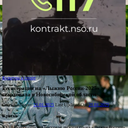
Культура и спорт
Регистрация на «Лыжню России-2025»
стартовала в Новосибирской области
Опубликовано:
21.01.2025
Last Updated On:
21.01.2025
Кратко
XLIII Всероссийская массовая лыжная гонка «Лыжня России»