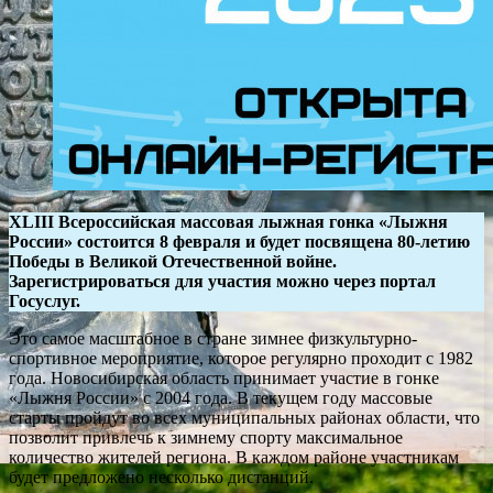
XLIII Всероссийская массовая лыжная гонка «Лыжня
России» состоится 8 февраля и будет посвящена 80-летию
Победы в Великой Отечественной войне.
Зарегистрироваться для участия можно через портал
Госуслуг.
Это самое масштабное в стране зимнее физкультурно-
спортивное мероприятие, которое регулярно проходит с 1982
года. Новосибирская область принимает участие в гонке
«Лыжня России» с 2004 года. В текущем году массовые
старты пройдут во всех муниципальных районах области, что
позволит привлечь к зимнему спорту максимальное
количество жителей региона. В каждом районе участникам
будет предложено несколько дистанций.