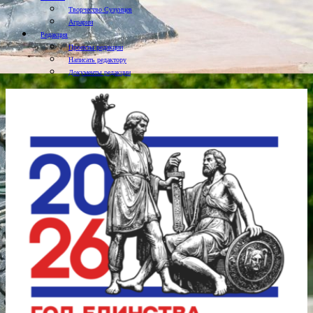
Творчество Сузунцев
Аграрии
Редакция
Проекты редакции
Написать редактору
Документы редакции