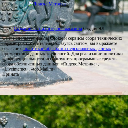
Создание сайта интернет магазина
Студия ЯЛ
Сайт использует файлы Cookie и сервисы сбора технических
параметров посетителей. Пользуясь сайтом, вы выражаете
согласие с
политикой обработки персональных данных
и
применением данных технологий. Для реализации политики
конфиденциальности используются программные средства
сбора обезличенных данных: «Яндекс.Метрика»,
«Liveinternet», «top.Mail.ru».
Принять