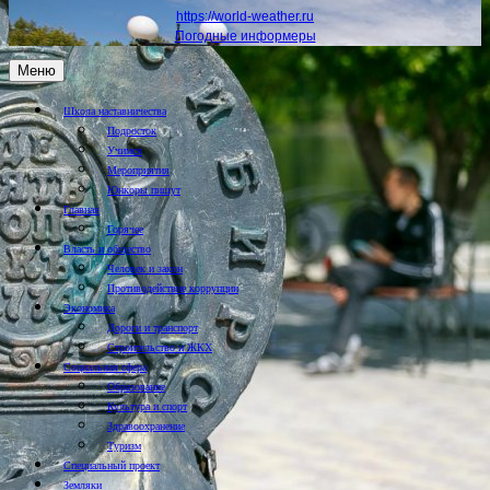
https://world-weather.ru
Погодные информеры
Меню
Школа наставничества
Подросток
Учимся
Мероприятия
Юнкоры пишут
Главная
Горячее
Власть и общество
Человек и закон
Противодействие коррупции
Экономика
Дороги и транспорт
Строительство и ЖКХ
Социальная сфера
Образование
Культура и спорт
Здравоохранение
Туризм
Специальный проект
Земляки