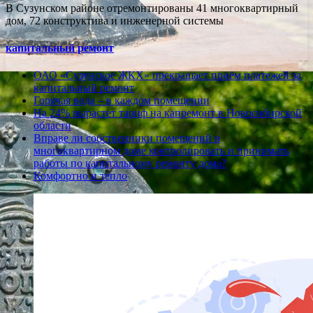
В Сузунском районе отремонтированы 41 многоквартирный
дом, 72 конструктива и инженерной системы
капитальный ремонт
ОАО «Сузунское ЖКХ» прекращает приём платежей за
капитальный ремонт
Горячая вода – в каждом помещении
На 24% вырастет тариф на капремонт в Новосибирской
области
Вправе ли собственники помещений в
многоквартирном доме контролировать и принимать
работы по капитальному ремонту дома?
Комфортно и тепло