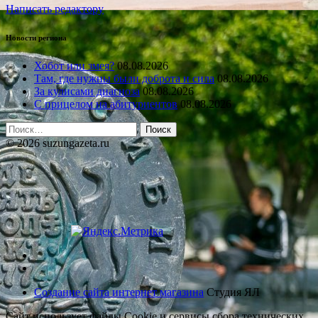
Написать редактору
Новости региона
Хобот или змея?
08.08.2026
Там, где нужны были доброта и сила
08.08.2026
За кулисами диагноза
08.08.2026
С прицелом на абитуриентов
08.08.2026
Найти:
© 2026 suzungazeta.ru
Создание сайта интернет магазина
Студия ЯЛ
Сайт использует файлы Cookie и сервисы сбора технических