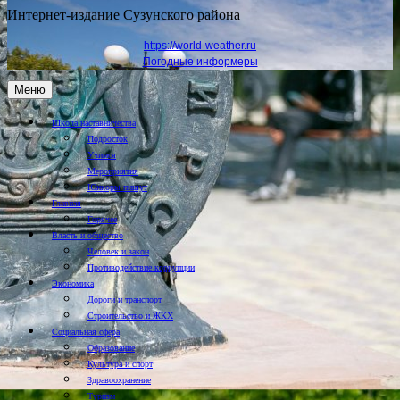
Интернет-издание Сузунского района
https://world-weather.ru
Погодные информеры
Меню
Школа наставничества
Подросток
Учимся
Мероприятия
Юнкоры пишут
Главная
Горячее
Власть и общество
Человек и закон
Противодействие коррупции
Экономика
Дороги и транспорт
Строительство и ЖКХ
Социальная сфера
Образование
Культура и спорт
Здравоохранение
Туризм