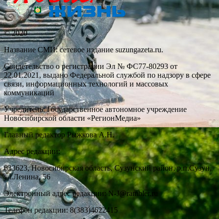
© 2020
Название СМИ: cетевое издание suzungazeta.ru.
Свидетельство о регистрации Эл № ФС77-80293 от
22.01.2021, выдано Федеральной службой по надзору в сфере
связи, информационных технологий и массовых
коммуникаций
Учредитель: Государственное автономное учреждение
Новосибирской области «РегионМедиа»
Главный редактор Рыжкова А.Н.
Адрес редакции:
633623, Новосибирская область, Сузунский район, р.п.Сузун,
ул.Ленина, 56
Электронный адрес редакции: N-J@rambler.ru
Телефон редакции: 8(383)4622415