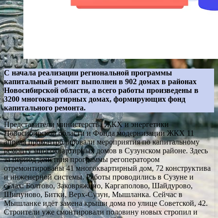
С начала реализации региональной программы
капитальный ремонт выполнен в 902 домах в районах
Новосибирской области, а всего работы произведены в
3200 многоквартирных домах, формирующих фонд
капитального ремонта.
Представители министерства ЖКХ и энергетики
Новосибирской области и Фонда модернизации ЖКХ 11
апреля проконтролировали мероприятия по капитальному
ремонту многоквартирных домов в Сузунском районе. Здесь
за период действия программы регоператором
отремонтированы 41 многоквартирный дом, 72 конструктива
и инженерной системы. Работы проводились в Сузуне и
сёлах: Болтово, Заковряжино, Каргаполово, Шайдурово,
Шипуново, Битки, Верх-Сузун, Мышланка. Сейчас в
Мышланке идёт замена крыши дома по улице Советской, 42.
Строители уже смонтировали половину новых стропил и