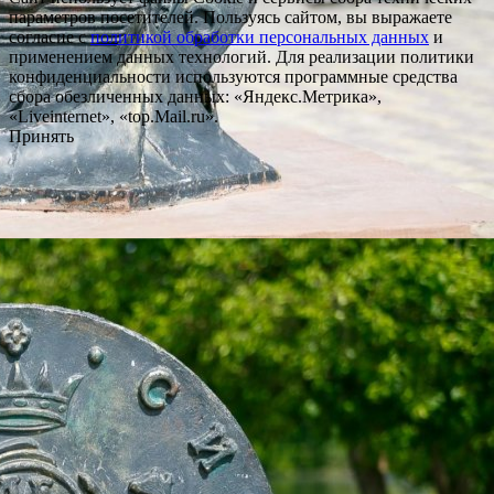
параметров посетителей. Пользуясь сайтом, вы выражаете
согласие с
политикой обработки персональных данных
и
применением данных технологий. Для реализации политики
конфиденциальности используются программные средства
сбора обезличенных данных: «Яндекс.Метрика»,
«Liveinternet», «top.Mail.ru».
Принять