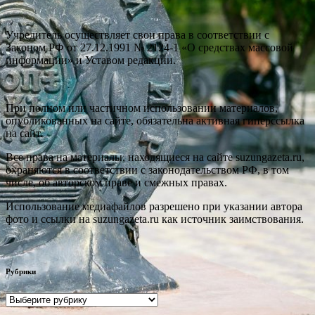
Учредитель осуществляет свои права в соответствии с
Законом РФ от 27.12.1991 № 2124-1 «О средствах массовой
информации» и Уставом редакции.
При полном или частичном использовании материалов,
опубликованных на сайте, обязательна активная гиперссылка
на сайт.
Все права на материалы, находящиеся на сайте suzungazeta.ru,
охраняются в соответствии с законодательством РФ, в том
числе, об авторском праве и смежных правах.
Использование медиафайлов разрешено при указании автора
фото и ссылки на suzungazeta.ru как источник заимствования.
Рубрики
Рубрики