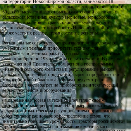
на территории Новосибирской области, занимаются 18
семеноводческих хозяйств, которые ежегодно производят от
60 до 80 тысяч тонн семян высших категорий различных
сельскохозяйственных культур (зерновые, зернобобовые,
масличные, кормовые травы, овощные культуры), что
полностью закрывает потребность Новосибирской области, а
также часть их реализуется в соседние регионы.
Региональные сельхозтоваропроизводители продолжают
умеренными темпами приобретать технику для
сельскохозяйственных работ. С начала года предприятиями
было приобретено 193 единицы сельхозтехники. В рамках
утвержденной Правительством региона госпрограммы
«Развитие сельского хозяйства и регулирование рынков
сельскохозяйственной продукции, сырья и продовольствия в
Новосибирской области» аграриям предусмотрено
возмещение части затрат на приобретение и технический
сервис техсредств и оборудования.
«Современная посевная техника впечатляет своими
инновационными решениями. Например, высокоточные
сеялки с автоматическим регулированием нормы высева
обеспечивают равномерное распределение семян, что
значительно повышает урожайность. Тракторы российского
производства оснащены системами автоматического