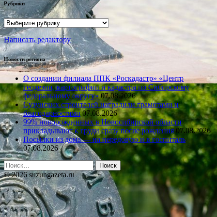
Рубрики
Рубрики
Написать редактору
Новости региона
О создании филиала ППК «Роскадастр» «Центр
геодезии, картографии и кадастра по Сибирскому
федеральному округу»
07.08.2026
Сузунских строителей наградили грамотами и
благодарностями
07.08.2026
99% новорожденных в Новосибирской области
прикладывают к груди сразу после рождения
07.08.2026
Посылки из дома — на передовую и в госпиталь
07.08.2026
Найти:
© 2026 suzungazeta.ru