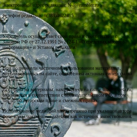
Электронный адрес редакции: N-J@rambler.ru
Телефон редакции: 8(383)4622415
Учредитель осуществляет свои права в соответствии с
Законом РФ от 27.12.1991 № 2124-1 «О средствах массовой
информации» и Уставом редакции.
При полном или частичном использовании материалов,
опубликованных на сайте, обязательна активная гиперссылка
на сайт.
Все права на материалы, находящиеся на сайте suzungazeta.ru,
охраняются в соответствии с законодательством РФ, в том
числе, об авторском праве и смежных правах.
Использование медиафайлов разрешено при указании автора
фото и ссылки на suzungazeta.ru как источник заимствования.