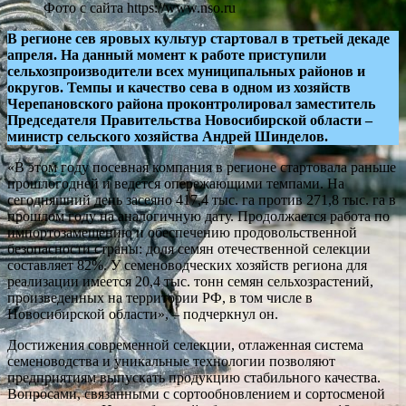
Фото с сайта https://www.nso.ru
В регионе сев яровых культур стартовал в третьей декаде
апреля. На данный момент к работе приступили
сельхозпроизводители всех муниципальных районов и
округов. Темпы и качество сева в одном из хозяйств
Черепановского района проконтролировал заместитель
Председателя Правительства Новосибирской области –
министр сельского хозяйства Андрей Шинделов.
«В этом году посевная компания в регионе стартовала раньше
прошлогодней и ведется опережающими темпами. На
сегодняшний день засеяно 417,4 тыс. га против 271,8 тыс. га в
прошлом году на аналогичную дату. Продолжается работа по
импортозамещению и обеспечению продовольственной
безопасности страны: доля семян отечественной селекции
составляет 82%. У семеноводческих хозяйств региона для
реализации имеется 20,4 тыс. тонн семян сельхозрастений,
произведенных на территории РФ, в том числе в
Новосибирской области», – подчеркнул он.
Достижения современной селекции, отлаженная система
семеноводства и уникальные технологии позволяют
предприятиям выпускать продукцию стабильного качества.
Вопросами, связанными с сортообновлением и сортосменой