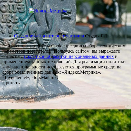
Создание сайта интернет магазина
Студия ЯЛ
Сайт использует файлы Cookie и сервисы сбора технических
параметров посетителей. Пользуясь сайтом, вы выражаете
согласие с
политикой обработки персональных данных
и
применением данных технологий. Для реализации политики
конфиденциальности используются программные средства
сбора обезличенных данных: «Яндекс.Метрика»,
«Liveinternet», «top.Mail.ru».
Принять