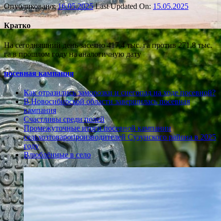
Опубликовано:
16.05.2025
Last Updated On:
15.05.2025
Кратко
На сегодняшний день засеяно 417,4 тыс. га против 271,8 тыс.
га в прошлом году на аналогичную дату
посевная кампания
Как отразились заморозки и снегопад на ходе посевной?
В Новосибирской области завершилась посевная
кампания
Счастливы среди полей
Промежуточные итоги посевной кампании
сельхозтоваропроизводителей Сузунского района в 2025
году
Влюблённые в село