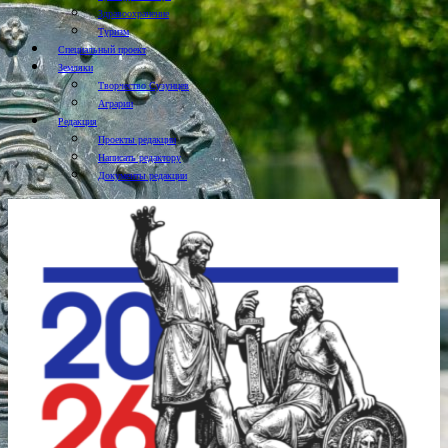
Здравоохранение
Туризм
Специальный проект
Земляки
Творчество Сузунцев
Аграрии
Редакция
Проекты редакции
Написать редактору
Документы редакции