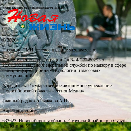
© 2020
Название СМИ: cетевое издание suzungazeta.ru.
Свидетельство о регистрации Эл № ФС77-80293 от
22.01.2021, выдано Федеральной службой по надзору в сфере
связи, информационных технологий и массовых
коммуникаций
Учредитель: Государственное автономное учреждение
Новосибирской области «РегионМедиа»
Главный редактор Рыжкова А.Н.
Адрес редакции:
633623, Новосибирская область, Сузунский район, р.п.Сузун,
ул.Ленина, 56