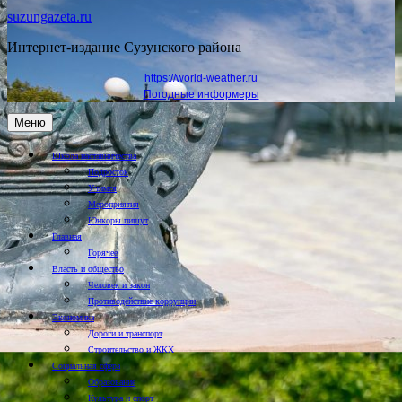
suzungazeta.ru
Интернет-издание Сузунского района
https://world-weather.ru
Погодные информеры
Меню
Школа наставничества
Подросток
Учимся
Мероприятия
Юнкоры пишут
Главная
Горячее
Власть и общество
Человек и закон
Противодействие коррупции
Экономика
Дороги и транспорт
Строительство и ЖКХ
Социальная сфера
Образование
Культура и спорт