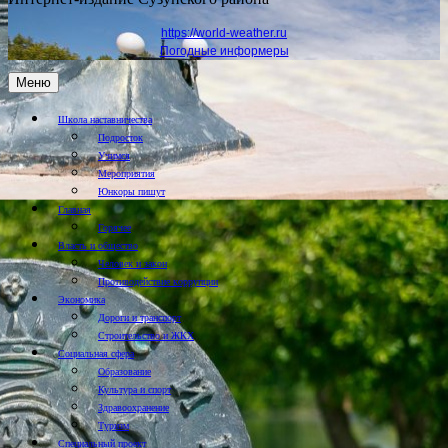
https://world-weather.ru
Погодные информеры
Меню
Школа наставничества
Подросток
Учимся
Мероприятия
Юнкоры пишут
Главная
Горячее
Власть и общество
Человек и закон
Противодействие коррупции
Экономика
Дороги и транспорт
Строительство и ЖКХ
Социальная сфера
Образование
Культура и спорт
Здравоохранение
Туризм
Специальный проект