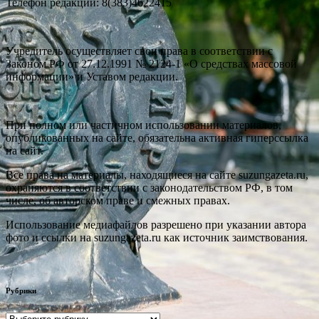
Телефон редакции: 8(383)4622415
Учредитель осуществляет свои права в соответствии с
Законом РФ от 27.12.1991 № 2124-1 «О средствах массовой
информации» и Уставом редакции.
При полном или частичном использовании материалов,
опубликованных на сайте, обязательна активная гиперссылка
на сайт.
Все права на материалы, находящиеся на сайте suzungazeta.ru,
охраняются в соответствии с законодательством РФ, в том
числе, об авторском праве и смежных правах.
Использование медиафайлов разрешено при указании автора
фото и ссылки на suzungazeta.ru как источник заимствования.
Рубрики
Рубрики