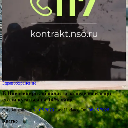
Здравоохранение
В Новосибирской области за неделю клещи
стали кусаться на 14% чаще
Опубликовано:
21.06.2023
Last Updated On:
06.05.2026
Кратко