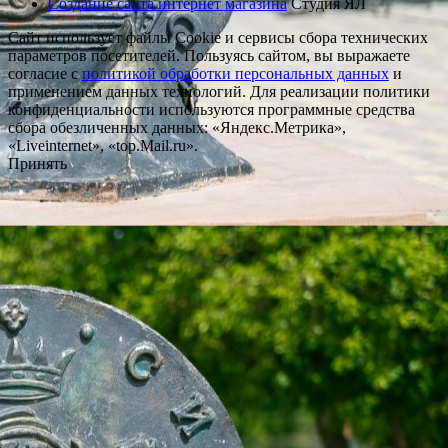
Создание сайта интернет магазина
Студия ЯЛ
Сайт использует файлы Cookie и сервисы сбора технических
параметров посетителей. Пользуясь сайтом, вы выражаете
согласие с
политикой обработки персональных данных
и
применением данных технологий. Для реализации политики
конфиденциальности используются программные средства
сбора обезличенных данных: «Яндекс.Метрика»,
«Liveinternet», «top.Mail.ru».
Принять