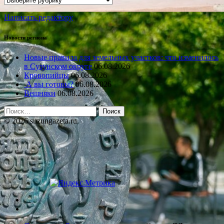
Написать редактору
Новости региона
Новые правила для земельных участков: что изменилось
в Сузунском округе
06.08.2026
Кровопийцы
06.08.2026
А вы готовы?
06.08.2026
Вешняки
06.08.2026
Найти:
© 2026 suzungazeta.ru