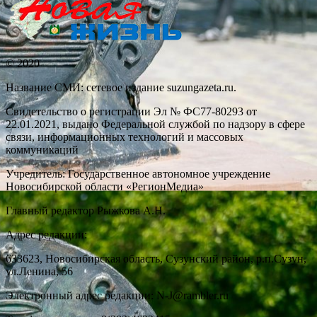
© 2020
Название СМИ: cетевое издание suzungazeta.ru.
Свидетельство о регистрации Эл № ФС77-80293 от
22.01.2021, выдано Федеральной службой по надзору в сфере
связи, информационных технологий и массовых
коммуникаций
Учредитель: Государственное автономное учреждение
Новосибирской области «РегионМедиа»
Главный редактор Рыжкова А.Н.
Адрес редакции:
633623, Новосибирская область, Сузунский район, р.п.Сузун,
ул.Ленина, 56
Электронный адрес редакции: N-J@rambler.ru