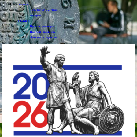
Земляки
Творчество Сузунцев
Аграрии
Редакция
Проекты редакции
Написать редактору
Документы редакции