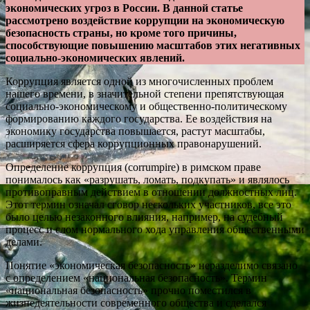
экономических угроз в России. В данной статье
рассмотрено воздействие коррупции на экономическую
безопасность страны, но кроме того причины,
способствующие повышению масштабов этих негативных
социально-экономических явлений.
Коррупция является одной из многочисленных проблем
нашего времени, в значительной степени препятствующая
социально-экономическому и общественно-политическому
формированию каждого государства. Ее воздействия на
экономику государства повышается, растут масштабы,
расширяется сфера коррупционных правонарушений.
Определение коррупция (corrumpire) в римском праве
понималось как «разрушать, ломать, подкупать» и являлось
противоправным действием в отношении должностных лиц.
Этот термин означал сговор нескольких участников, все это
было целью незаконного влияния, например, на судебный
процесс и слом нормального хода управления общественными
делами.
Понятие «экономическая безопасность» неразделимо связано
с определением «национальная безопасность». Термин
«национальная безопасность» прочно поместился в
жизнедеятельности современного общества и сделался