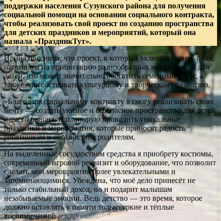
поддержки населения Сузунского района для получения
социальной помощи на основании социального контракта,
чтобы реализовать свой проект по созданию пространства
для детских праздников и мероприятий, который она
назвала «ПраздникТут».
Ирина пояснила, что проект, в который включён бизнес-план,
направлен на организацию разнообразных мероприятий для
детей, что может значительно обогатить семейный досуг, а
также способствовать культурному и творческому развитию.
«Благодаря социальному контракту я смогу реализовать свою
мечту — создать уютное и безопасное пространство для детей
нашего района. Я планирую проводить уникальные
праздники и мероприятия, которые приносят радость
ребятишкам и спокойствие родителям.
На выделенные государством средства я приобрету костюмы,
современный игровой реквизит и оборудование, что позволит
сделать мои мероприятия более увлекательными и
запоминающимися. Убеждена, что моё дело принесёт не
только стабильный доход, но и подарит малышам
незабываемые эмоции. Ведь детство — это время, которое
должно оставлять в памяти только яркие и тёплые
воспоминания.