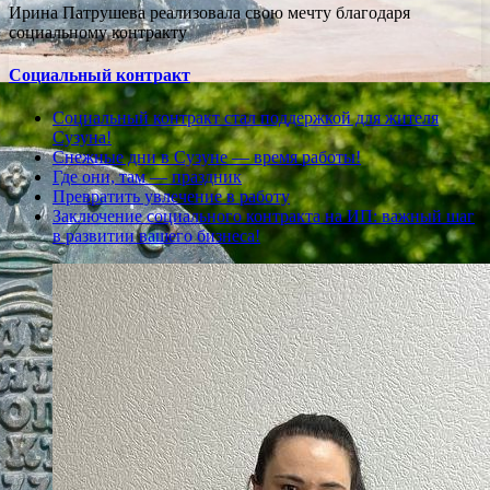
Ирина Патрушева реализовала свою мечту благодаря
социальному контракту
Социальный контракт
Социальный контракт стал поддержкой для жителя
Сузуна!
Снежные дни в Сузуне — время работы!
Где они, там — праздник
Превратить увлечение в работу
Заключение социального контракта на ИП: важный шаг
в развитии вашего бизнеса!