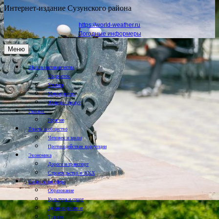
Интернет-издание Сузунского района
https://world-weather.ru
Погодные информеры
Меню
Школа наставничества
Подросток
Учимся
Мероприятия
Юнкоры пишут
Главная
Горячее
Власть и общество
Человек и закон
Противодействие коррупции
Экономика
Дороги и транспорт
Строительство и ЖКХ
Социальная сфера
Образование
Культура и спорт
Здравоохранение
Туризм