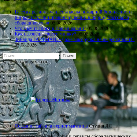
В лесах региона усилены меры пожарной безопасности
и профилактики правонарушений в период массового
сбора дикоросов
05.08.2026
Что значит спорт в Вашей жизни?
05.08.2026
Как назовёшь своего мишку?
05.08.2026
Зинаида ГАРТМАН: «Даже мясорубка не выдерживает!»
05.08.2026
Найти:
© 2026 suzungazeta.ru
Создание сайта интернет магазина
Студия ЯЛ
Сайт использует файлы Cookie и сервисы сбора технических