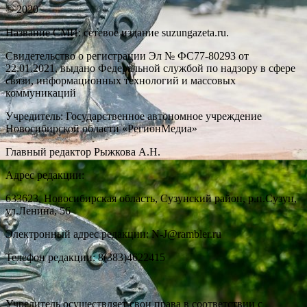
© 2020
Название СМИ: cетевое издание suzungazeta.ru.
Свидетельство о регистрации Эл № ФС77-80293 от
22.01.2021, выдано Федеральной службой по надзору в сфере
связи, информационных технологий и массовых
коммуникаций
Учредитель: Государственное автономное учреждение
Новосибирской области «РегионМедиа»
Главный редактор Рыжкова А.Н.
Адрес редакции:
633623, Новосибирская область, Сузунский район, р.п.Сузун,
ул.Ленина, 56
Электронный адрес редакции: N-J@rambler.ru
Телефон редакции: 8(383)4622415
Учредитель осуществляет свои права в соответствии с