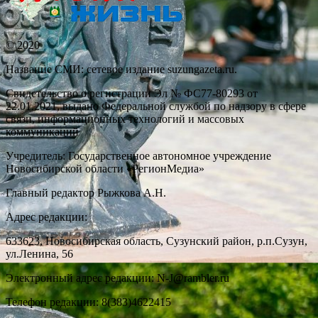
© 2020
Название СМИ: cетевое издание suzungazeta.ru.
Свидетельство о регистрации Эл № ФС77-80293 от
22.01.2021, выдано Федеральной службой по надзору в сфере
связи, информационных технологий и массовых
коммуникаций
Учредитель: Государственное автономное учреждение
Новосибирской области «РегионМедиа»
Главный редактор Рыжкова А.Н.
Адрес редакции:
633623, Новосибирская область, Сузунский район, р.п.Сузун,
ул.Ленина, 56
Электронный адрес редакции: N-J@rambler.ru
Телефон редакции: 8(383)4622415