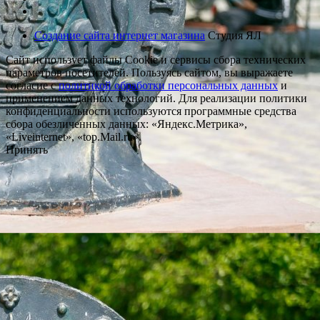
Создание сайта интернет магазина
Студия ЯЛ
Сайт использует файлы Cookie и сервисы сбора технических
параметров посетителей. Пользуясь сайтом, вы выражаете
согласие с
политикой обработки персональных данных
и
применением данных технологий. Для реализации политики
конфиденциальности используются программные средства
сбора обезличенных данных: «Яндекс.Метрика»,
«Liveinternet», «top.Mail.ru».
Принять