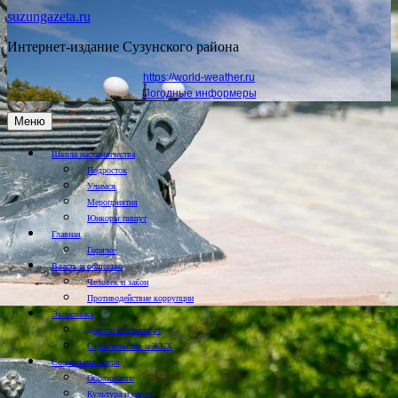
suzungazeta.ru
Интернет-издание Сузунского района
https://world-weather.ru
Погодные информеры
Меню
Школа наставничества
Подросток
Учимся
Мероприятия
Юнкоры пишут
Главная
Горячее
Власть и общество
Человек и закон
Противодействие коррупции
Экономика
Дороги и транспорт
Строительство и ЖКХ
Социальная сфера
Образование
Культура и спорт