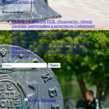
Написать редактору
Новости региона
О создании филиала ППК «Роскадастр» «Центр
геодезии, картографии и кадастра по Сибирскому
федеральному округу»
07.08.2026
Сузунских строителей наградили грамотами и
благодарностями
07.08.2026
99% новорожденных в Новосибирской области
прикладывают к груди сразу после рождения
07.08.2026
Посылки из дома — на передовую и в госпиталь
07.08.2026
Найти:
© 2026 suzungazeta.ru