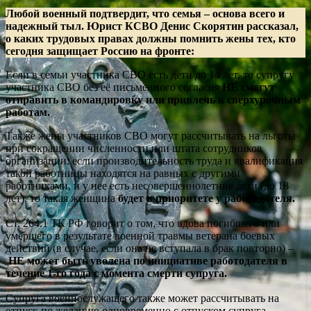
Любой военный подтвердит, что семья – основа всего и
надежный тыл. Юрист КСВО Денис Скорятин рассказал,
о каких трудовых правах должны помнить жены тех, кто
сегодня защищает Россию на фронте:
Если в семьи участника СВО есть дети до 14 лет, то супругу
участника СВО без её письменного согласия
НЕ смогут
отправить в командировку или привлечь к сверхурочным
работам.
Также жены участников СВО могут рассчитывать на льготы
при сокращении численности или штата сотрудников
организации: если производительность труда и квалификация
такой работницы находятся на равных с другими
работниками, и у нее есть несовершеннолетние дети (до 18
лет), то такая женщина
будет в приоритете у работодателя.
Ст. 264.1 ТК РФ говорит о том, что вдова погибшего или
умершего в результате военной травмы ветерана боевых
действий (в случае, если она не вступала в брак повторно) –
НЕ может быть уволена по инициативе работодателя в
течение 1-го года с момента смерти супруга.
Супруга военнослужащего также может рассчитывать на
отпуск по желанию одновременно с отпуском супруга-