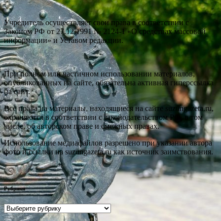
Учредитель осуществляет свои права в соответствии с
Законом РФ от 27.12.1991 № 2124-1 «О средствах массовой
информации» и Уставом редакции.
При полном или частичном использовании материалов,
опубликованных на сайте, обязательна активная гиперссылка
на сайт.
Все права на материалы, находящиеся на сайте suzungazeta.ru,
охраняются в соответствии с законодательством РФ, в том
числе, об авторском праве и смежных правах.
Использование медиафайлов разрешено при указании автора
фото и ссылки на suzungazeta.ru как источник заимствования.
Рубрики
Рубрики