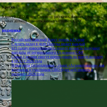
Кратко
Юрист КСВО Денис Скорятин рассказал, о каких трудовых
правах должны помнить жены участников СВО
поддержка
Российский Красный Крест теперь в Сузуне
Сделать вклад в дело Победы может каждый
615 тысяч новосибирцев старшего возраста получают
выплаты от регионального Отделения СФР
Семьи с детьми смогут претендовать на новую выплату
в НСО с 2026 года
Новая мера господдержки – грант «Агромотиватор» для
ветеранов и участников СВО будет действовать в
регионе с 2026 года