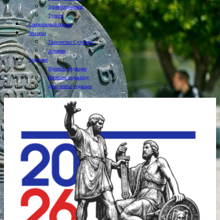
Здравоохранение
Туризм
Специальный проект
Земляки
Творчество Сузунцев
Аграрии
Редакция
Проекты редакции
Написать редактору
Документы редакции