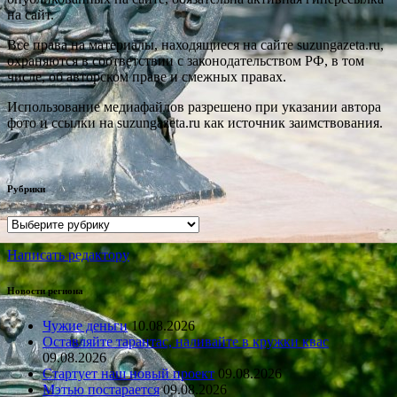
на сайт.
Все права на материалы, находящиеся на сайте suzungazeta.ru,
охраняются в соответствии с законодательством РФ, в том
числе, об авторском праве и смежных правах.
Использование медиафайлов разрешено при указании автора
фото и ссылки на suzungazeta.ru как источник заимствования.
Рубрики
Рубрики
Написать редактору
Новости региона
Чужие деньги
10.08.2026
Оставляйте тарантас, наливайте в кружки квас
09.08.2026
Стартует наш новый проект
09.08.2026
Мэтью постарается
09.08.2026