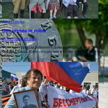
День Победы
Они пережили войну
09.05.2026
08.05.2026
Фронтовая бригада районного Дома культуры колесит по
улицам Сузуна. И вот сегодня они в гостях у ветеранов - тех,
кто…