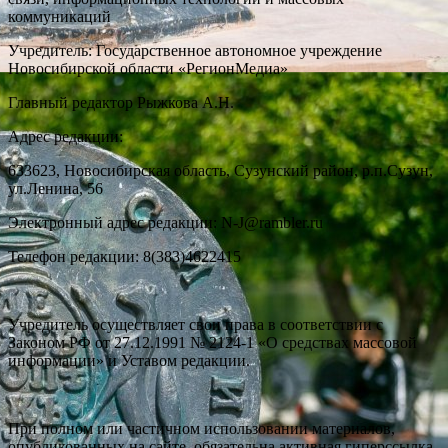
коммуникаций
Учредитель: Государственное автономное учреждение
Новосибирской области «РегионМедиа»
Главный редактор Рыжкова А.Н.
Адрес редакции:
633623, Новосибирская область, Сузунский район, р.п.Сузун,
ул.Ленина, 56
Электронный адрес редакции: N-J@rambler.ru
Телефон редакции: 8(383)4622415
Учредитель осуществляет свои права в соответствии с
Законом РФ от 27.12.1991 № 2124-1 «О средствах массовой
информации» и Уставом редакции.
При полном или частичном использовании материалов,
опубликованных на сайте, обязательна активная гиперссылка