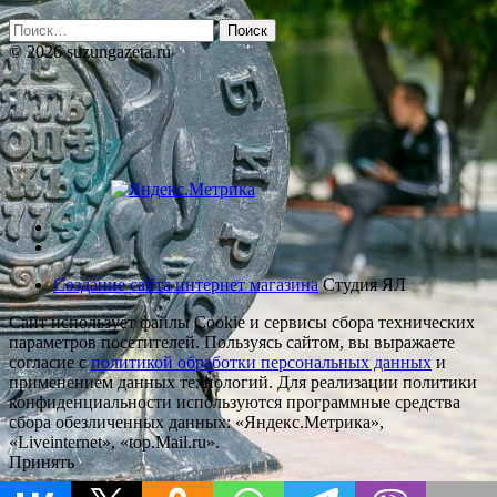
Найти:
© 2026 suzungazeta.ru
Создание сайта интернет магазина
Студия ЯЛ
Сайт использует файлы Cookie и сервисы сбора технических
параметров посетителей. Пользуясь сайтом, вы выражаете
согласие с
политикой обработки персональных данных
и
применением данных технологий. Для реализации политики
конфиденциальности используются программные средства
сбора обезличенных данных: «Яндекс.Метрика»,
«Liveinternet», «top.Mail.ru».
Принять