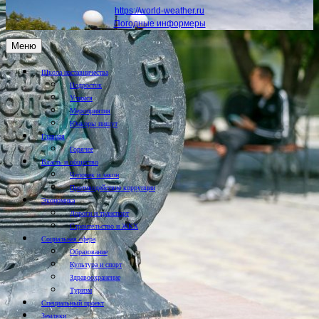
https://world-weather.ru
Погодные информеры
Меню
Школа наставничества
Подросток
Учимся
Мероприятия
Юнкоры пишут
Главная
Горячее
Власть и общество
Человек и закон
Противодействие коррупции
Экономика
Дороги и транспорт
Строительство и ЖКХ
Социальная сфера
Образование
Культура и спорт
Здравоохранение
Туризм
Специальный проект
Земляки