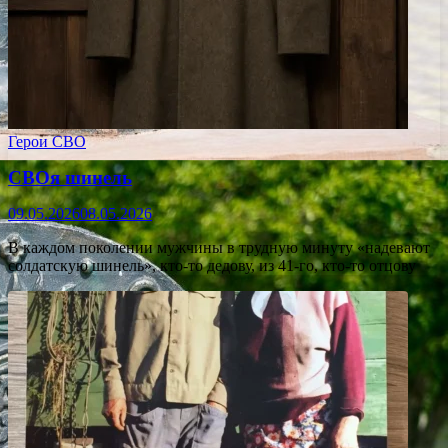
Герои СВО
СВОя шинель
09.05.2026
08.05.2026
В каждом поколении мужчины в трудную минуту «надевают
солдатскую шинель», кто-то дедову, из 41-го, кто-то отцову