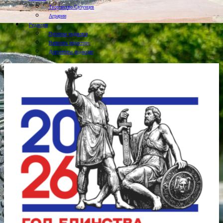
Творчество Сузунцев
Аграрии
Редакция
Проекты редакции
Написать редактору
Документы редакции