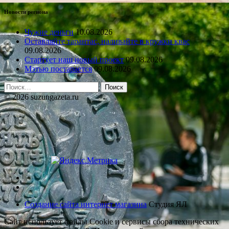
Новости региона
Чужие деньги
10.08.2026
Оставляйте тарантас, наливайте в кружки квас
09.08.2026
Стартует наш новый проект
09.08.2026
Мэтью постарается
09.08.2026
Найти:
© 2026 suzungazeta.ru
Создание сайта интернет магазина
Студия ЯЛ
Сайт использует файлы Cookie и сервисы сбора технических