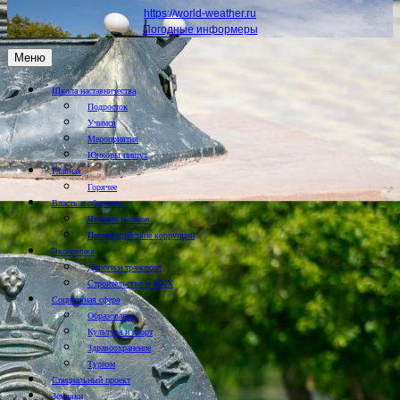
https://world-weather.ru
Погодные информеры
Меню
Школа наставничества
Подросток
Учимся
Мероприятия
Юнкоры пишут
Главная
Горячее
Власть и общество
Человек и закон
Противодействие коррупции
Экономика
Дороги и транспорт
Строительство и ЖКХ
Социальная сфера
Образование
Культура и спорт
Здравоохранение
Туризм
Специальный проект
Земляки