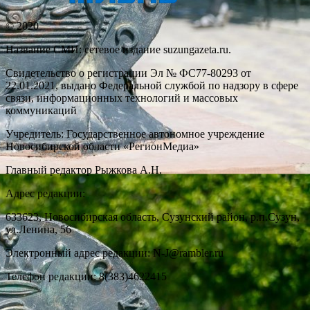
© 2020
Название СМИ: cетевое издание suzungazeta.ru.
Свидетельство о регистрации Эл № ФС77-80293 от
22.01.2021, выдано Федеральной службой по надзору в сфере
связи, информационных технологий и массовых
коммуникаций
Учредитель: Государственное автономное учреждение
Новосибирской области «РегионМедиа»
Главный редактор Рыжкова А.Н.
Адрес редакции:
633623, Новосибирская область, Сузунский район, р.п.Сузун,
ул.Ленина, 56
Электронный адрес редакции: N-J@rambler.ru
Телефон редакции: 8(383)4622415