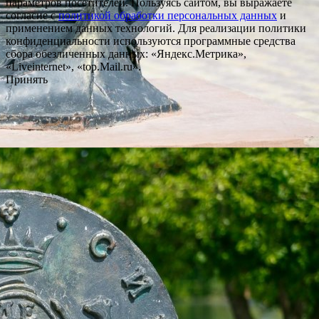
параметров посетителей. Пользуясь сайтом, вы выражаете
согласие с
политикой обработки персональных данных
и
применением данных технологий. Для реализации политики
конфиденциальности используются программные средства
сбора обезличенных данных: «Яндекс.Метрика»,
«Liveinternet», «top.Mail.ru».
Принять