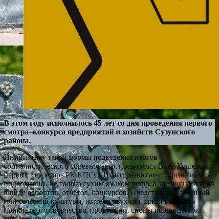
В этом году исполнилось 45 лет со дня проведения первого
смотра–конкурса предприятий и хозяйств Сузунского
района.
Инициативу такой формы подведения итогов
социалистического соревнования предложил В. А. Кошелев,
первый секретарь РК КПСС. Итоги развития и соревнования
подводились не только сухим языком цифр, а зрелищно и ярко
в виде рапортов, отчётов, конкурсов. Представьте: районный
или сельский культуры, жители двух сёл, яркая выставка
прикладного творчества, продукции, снопы пшеницы или
овса, шумно, оживлённо беседуют люди, занимают места в