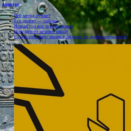
конкурс
Чей метод лучше?
Его проект — району
Новый год все дружно ждали
Победители меняют школу
Сузунский округ вновь в лидерах по информированию!