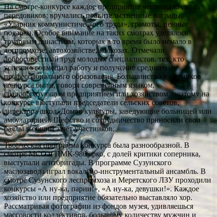
На смотре-конкурсе каждое предприятие чествовало своих
передовиков: вручались правительственные награды
«Ударник коммунистического труда», грамоты, ценные
подарки. Особое внимание на таких смотрах уделялось
трудовым династиям, которых в то время было немало в
леспромхозе, автохозяйстве, колхозах. Отмечали
добросовестный труд молодых специалистов, тех, кто
успешно совмещал работу и получение среднего и
профессионального образования. Большинство участников
конкурса были, говоря современным языком,
градообразующим предприятием или хозяйством, поэтому на
конкурсе выступали председатели сельских советов,
директора школ, Домов культуры, заведующие больницей или
амбулаторией. Шефство и сотрудничество приносили свои
баллы в общий зачёт участников.
Творческая программа конкурса была разнообразной. В
смотре МСО и ПМК-986 ярко, с долей критики соперника,
выступали агитбригады. В программе Сузунского
маслозавода играл вокально-инструментальный ансамбль. В
смотре Сузунского леспромхоза и Меретского ЛЗУ проходили
конкурсы «А ну-ка, парни!», «А ну-ка, девушки!». Каждое
хозяйство или предприятие обязательно выставляло хор.
Рассматривая фотографии из фондов музея, удивляешься
массовости коллективов, большому количеству мужчин и