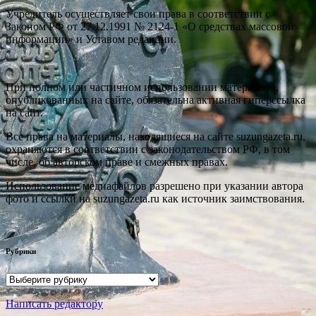
Учредитель осуществляет свои права в соответствии с
Законом РФ от 27.12.1991 № 2124-1 «О средствах массовой
информации» и Уставом редакции.
При полном или частичном использовании материалов,
опубликованных на сайте, обязательна активная гиперссылка
на сайт.
Все права на материалы, находящиеся на сайте suzungazeta.ru,
охраняются в соответствии с законодательством РФ, в том
числе, об авторском праве и смежных правах.
Использование медиафайлов разрешено при указании автора
фото и ссылки на suzungazeta.ru как источник заимствования.
Рубрики
Рубрики
Написать редактору