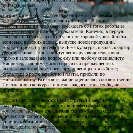
зрительном зале.
Начинался конкурс с обмена сувенирами и эмблемами. Затем
— слово руководителям, в своих не очень объёмных
выступлениях им надо было рассказать об итогах работы за
год, учитывая все плановые показатели. Конечно, в первую
очередь старались сказать об успехах: хорошей урожайности
зерновых, высоких надоях, выпуске новой продукции,
открытии цеха, строительстве Дома культуры, школы, квартир
для тружеников. После выступления руководителя жюри
прямо в зале задавало вопрос ему или любому специалисту.
Например, агронома могли спросить о преимуществах
использования конкретного сорта пшеницы в хозяйстве;
бухгалтера о росте заработной платы, прибыли по
животноводству. Все ответы жюри оценивало, соответственно
Положению о конкурсе, и после каждого этапа сообщало
зрителям.
После первых результатов накал страстей в зале нарастал. А
на сцену приглашали участников профессиональных
конкурсов. Дояркам соревнующихся хозяйств на сцене
предлагали собрать доильный аппарат на время, лесорубам —
починить бензопилу, определить породу дерева и возраст по
спилу, водителям — ответить на теоретические вопросы.