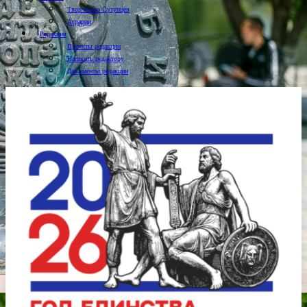
Творчество Сузунцев
Аграрии
Редакция
Проекты редакции
Написать редактору
Документы редакции