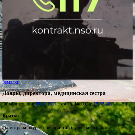
Земляки
Дояры, директора, медицинская сестра
Опубликовано:
19.03.2021
Last Updated On:
19.03.2021
Кратко
О смотре-конкурсе предприятий Сузунского района