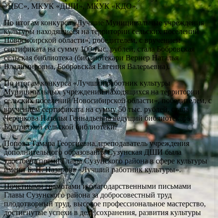
«ЦБС», МКУК «ДШИ», МКУК «КДО».
По итогам конкурса «Лучшие Муниципальные учреждения
культуры находящиеся на территории сельских поселений
Новосибирской области», победителем, с вручением
сертификата на сумму 100 тыс. рублей, стала Бобровская
сельская библиотека (библиотекари Вернер Наталья
Владимировна, Бобровская Евгения Валерьевна).
По итогам конкурса «Лучший работник культуры
Муниципальных учреждений находящихся на территории
сельских поселений Новосибирской области», победителем, с
вручением сертификата на сумму 50 тыс. рублей, стала
Черенкова Наталья Геннадьевна ведущий библиотекарь
Болтовской сельской библиотеки.
Попова Тамара Георгиевна, преподаватель учреждения
дополнительного образования Сузунская ДШИ была
удостоена преми Главы Сузунского района в сфере культуры
имени Б. Н. Назарова «Лучший работник культуры».
Почетными грамотами и благодарственными письмами
Главы Сузунского района за добросовестный труд
плодотворный труд, высокое профессиональное мастерство,
достигнутые успехи в деле сохранения, развития культуры