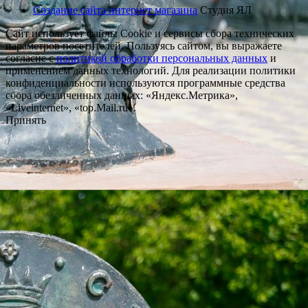
Создание сайта интернет магазина
Студия ЯЛ
Сайт использует файлы Cookie и сервисы сбора технических
параметров посетителей. Пользуясь сайтом, вы выражаете
согласие с
политикой обработки персональных данных
и
применением данных технологий. Для реализации политики
конфиденциальности используются программные средства
сбора обезличенных данных: «Яндекс.Метрика»,
«Liveinternet», «top.Mail.ru».
Принять