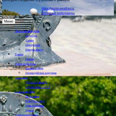
https://world-weather.ru
Погодные информеры
Меню
Школа наставничества
Подросток
Учимся
Мероприятия
Юнкоры пишут
Главная
Горячее
Власть и общество
Человек и закон
Противодействие коррупции
Экономика
Дороги и транспорт
Строительство и ЖКХ
Социальная сфера
Образование
Культура и спорт
Здравоохранение
Туризм
Специальный проект