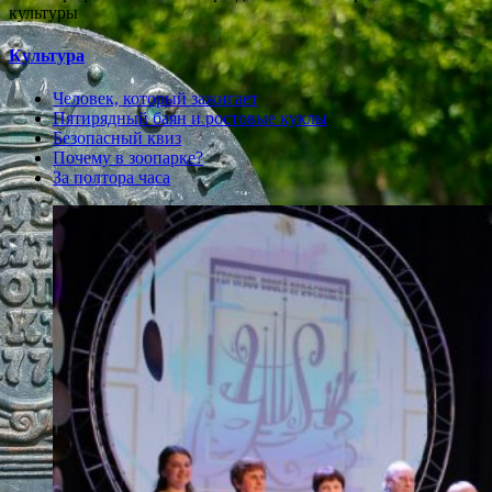
культуры
Культура
Человек, который зажигает
Пятирядный баян и ростовые куклы
Безопасный квиз
Почему в зоопарке?
За полтора часа