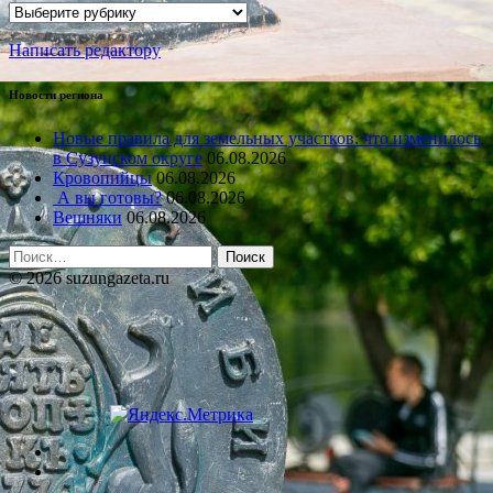
Рубрики
Написать редактору
Новости региона
Новые правила для земельных участков: что изменилось
в Сузунском округе
06.08.2026
Кровопийцы
06.08.2026
А вы готовы?
06.08.2026
Вешняки
06.08.2026
Найти:
© 2026 suzungazeta.ru