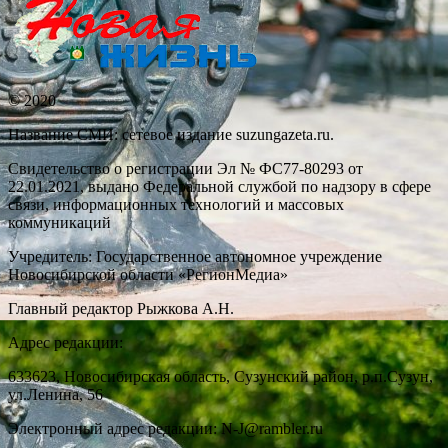
© 2020
Название СМИ: cетевое издание suzungazeta.ru.
Свидетельство о регистрации Эл № ФС77-80293 от
22.01.2021, выдано Федеральной службой по надзору в сфере
связи, информационных технологий и массовых
коммуникаций
Учредитель: Государственное автономное учреждение
Новосибирской области «РегионМедиа»
Главный редактор Рыжкова А.Н.
Адрес редакции:
633623, Новосибирская область, Сузунский район, р.п.Сузун,
ул.Ленина, 56
Электронный адрес редакции: N-J@rambler.ru