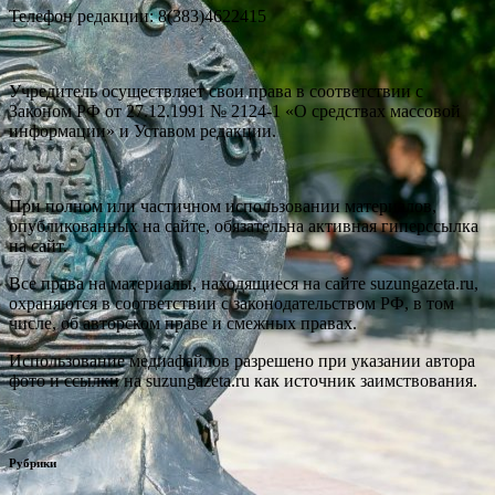
Телефон редакции: 8(383)4622415
Учредитель осуществляет свои права в соответствии с
Законом РФ от 27.12.1991 № 2124-1 «О средствах массовой
информации» и Уставом редакции.
При полном или частичном использовании материалов,
опубликованных на сайте, обязательна активная гиперссылка
на сайт.
Все права на материалы, находящиеся на сайте suzungazeta.ru,
охраняются в соответствии с законодательством РФ, в том
числе, об авторском праве и смежных правах.
Использование медиафайлов разрешено при указании автора
фото и ссылки на suzungazeta.ru как источник заимствования.
Рубрики