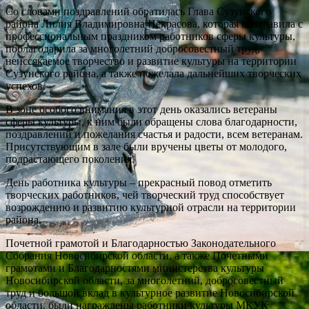
Со словами поздравлений обратилась Глава Сузунского
района Лилия Владимировна Некрасова, которая поздравила с
профессиональным праздником работников сферы культуры,
поблагодарила за многолетний добросовестный труд,
неиссякаемое творчество и развитие культуры на территории
Сузунского района, а также пожелала дальнейших творческих
успехов.
В зоне особого внимания в этот день оказались ветераны
сферы культуры, к ним были обращены слова благодарности,
поздравлений и пожелания счастья и радости, всем ветеранам.
Присутствующим в зале были вручены цветы от молодого,
подрастающего поколения.
День работника культуры – прекрасный повод отметить
творческих работников, чей творческий труд способствует
возрождению и развитию культурной отрасли на территории
района.
Почетной грамотой и Благодарностью Законодательного
Собрания Новосибирской области, а также Почетными
грамотами и Благодарностями министерства культуры
Новосибирской области, за многолетний, добросовестный
труд и большой вклад в культурное развитие Новосибирской
области, были награждены работники культуры МКУК