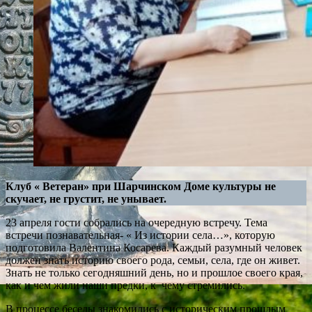
Клуб « Ветеран» при Шарчинском Доме культуры не
скучает, не грустит, не унывает.
23 апреля гости собрались на очередную встречу. Тема
встречи познавательная- « Из истории села…», которую
подготовила Валентина Косарева. Каждый разумный человек
должен знать историю своего рода, семьи, села, где он живет.
Знать не только сегодняшний день, но и прошлое своего края,
как и чем жили наши предки, к чему стремились.
В процессе беседы знакомились с историческим прошлым