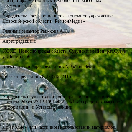
связи, информационных технологий и массовых
коммуникаций
Учредитель: Государственное автономное учреждение
Новосибирской области «РегионМедиа»
Главный редактор Рыжкова А.Н.
Адрес редакции:
633623, Новосибирская область, Сузунский район, р.п.Сузун,
ул.Ленина, 56
Электронный адрес редакции: N-J@rambler.ru
Телефон редакции: 8(383)4622415
Учредитель осуществляет свои права в соответствии с
Законом РФ от 27.12.1991 № 2124-1 «О средствах массовой
информации» и Уставом редакции.
При полном или частичном использовании материалов,