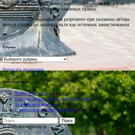
охраняются в соответствии с законодательством РФ, в том
числе, об авторском праве и смежных правах.
Использование медиафайлов разрешено при указании автора
фото и ссылки на suzungazeta.ru как источник заимствования.
Рубрики
Рубрики
Написать редактору
Новости региона
Хобот или змея?
08.08.2026
Там, где нужны были доброта и сила
08.08.2026
За кулисами диагноза
08.08.2026
С прицелом на абитуриентов
08.08.2026
Найти:
© 2026 suzungazeta.ru