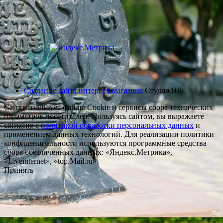
Создание сайта интернет магазина
Студия ЯЛ
Сайт использует файлы Cookie и сервисы сбора технических
параметров посетителей. Пользуясь сайтом, вы выражаете
согласие с
политикой обработки персональных данных
и
применением данных технологий. Для реализации политики
конфиденциальности используются программные средства
сбора обезличенных данных: «Яндекс.Метрика»,
«Liveinternet», «top.Mail.ru».
Принять