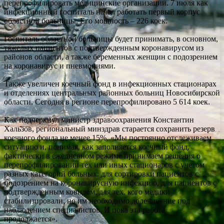
перепрофилировать медицинские организации. 7 июля как
инфекционный госпиталь начал работать первый корпус
областной больницы. Его мощность – 226 коек.
Госпиталь областной больницы будет принимать, в основном,
тяжелых пациентов с подтвержденным коронавирусом из
районов области, а также беременных женщин с подозрением
на коронавирус и пневмониями.
Также увеличен коечный фонд в инфекционных стационарах
и отделениях центральных районных больниц Новосибирской
области. Сегодня в регионе перепрофилировано 5 614 коек.
Как подчеркнул министр здравоохранения Константин
Хальзов, региональный минздрав старается сохранить резерв
коечного фонда не менее 15%. «Мы постоянно отслеживаем
ситуацию и, понимая, как заполняется коечный фонд,
фактически в ежедневном режиме принимаем решения о
перепрофилировании тех или иных стационаров с учетом
разных категорий больных: для сортировки пациентов с
подозрением на коронавирусную инфекцию, для пациентов с
подтвержденным ковидом, для тех, кого медики
стабилизировали, но им необходимо долечивание под
наблюдением специалистов. И пока эта работа
продолжается».