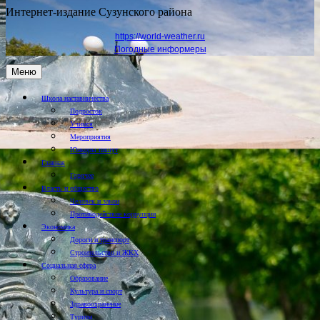
Интернет-издание Сузунского района
https://world-weather.ru
Погодные информеры
Меню
Школа наставничества
Подросток
Учимся
Мероприятия
Юнкоры пишут
Главная
Горячее
Власть и общество
Человек и закон
Противодействие коррупции
Экономика
Дороги и транспорт
Строительство и ЖКХ
Социальная сфера
Образование
Культура и спорт
Здравоохранение
Туризм