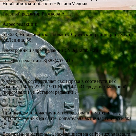
Новосибирской области «РегионМедиа»
Главный редактор Рыжкова А.Н.
Адрес редакции:
633623, Новосибирская область, Сузунский район, р.п.Сузун,
ул.Ленина, 56
Электронный адрес редакции: N-J@rambler.ru
Телефон редакции: 8(383)4622415
Учредитель осуществляет свои права в соответствии с
Законом РФ от 27.12.1991 № 2124-1 «О средствах массовой
информации» и Уставом редакции.
При полном или частичном использовании материалов,
опубликованных на сайте, обязательна активная гиперссылка
на сайт.
Все права на материалы, находящиеся на сайте suzungazeta.ru,