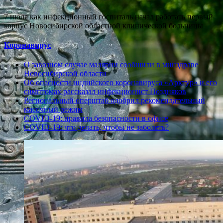
7 июля как инфекционный госпиталь начал работать первый
корпус Новосибирской областной клинической больницы
Коронавирус
О завозном случае малярии сообщили в минздраве
Новосибирской области
Об опасности индийского коронавируса «Арктур» и его
симптомах рассказал инфекционист Поздняков
Региональный оперштаб одобрил рекомендательный
масочный режим
COVID-19: правила безопасности в офисе
COVID-19: что делать, чтобы не заболеть?