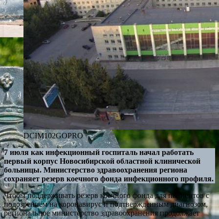
DCIM102GOPRO
7 июля как инфекционный госпиталь начал работать
первый корпус Новосибирской областной клинической
больницы. Министерство здравоохранения региона
сохраняет резерв коечного фонда инфекционного профиля.
Чтобы поддерживать резерв коечного фонда для пациентов с
подозрением на коронавирус и подтвержденным диагнозом,
региональное министерство здравоохранения продолжает