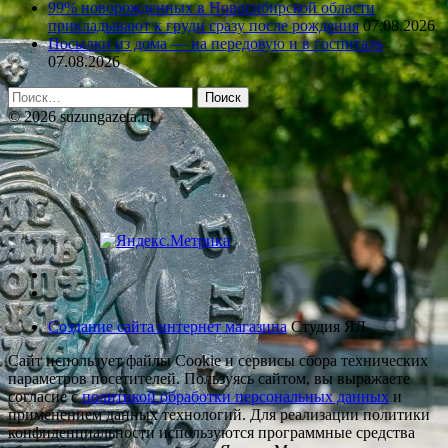
99% новорожденных в Новосибирской области
прикладывают к груди сразу после рождения
07.08.2026
Посылки из дома — на передовую и в госпиталь
07.08.2026
Найти:
© 2026 suzungazeta.ru
Создание сайта интернет магазина
Студия ЯЛ
Сайт использует файлы Cookie и сервисы сбора технических
параметров посетителей. Пользуясь сайтом, вы выражаете
согласие с
политикой обработки персональных данных
и
применением данных технологий. Для реализации политики
конфиденциальности используются программные средства