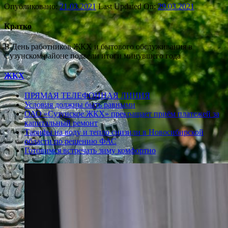
Опубликовано:
21.03.2021
Last Updated On:
29.03.2021
Кратко
В День работников ЖКХ и бытового обслуживания в
Сузунском районе подвели итоги минувшего года
ЖКХ
ПРЯМАЯ ТЕЛЕФОННАЯ ЛИНИЯ
Условия должны быть равными
ОАО «Сузунское ЖКХ» прекращает приём платежей за
капитальный ремонт
Тарифы на воду и тепло снизили в Новосибирской
области по решению ФАС
Готовимся встречать зиму комфортно