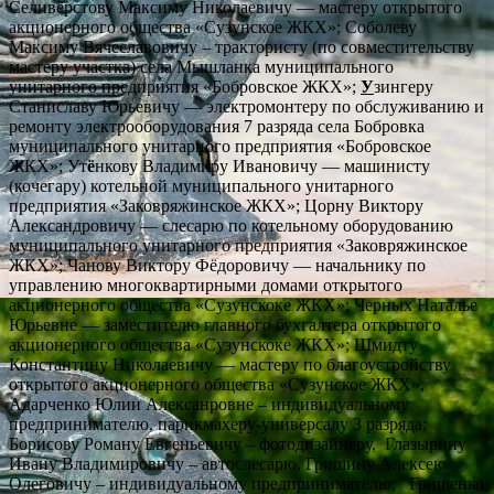
Селивёрстову Максиму Николаевичу — мастеру открытого
акционерного общества «Сузунское ЖКХ»; Соболеву
Максиму Вячеславовичу – трактористу (по совместительству
мастеру участка) села Мышланка муниципального
унитарного предприятия «Бобровское ЖКХ»;
У
зингеру
Станиславу Юрьевичу — электромонтеру по обслуживанию и
ремонту электрооборудования 7 разряда села Бобровка
муниципального унитарного предприятия «Бобровское
ЖКХ»; Ут
ё
нкову Владимиру Ивановичу — машинисту
(кочегару) котельной муниципального унитарного
предприятия «Заковряжинское ЖКХ»; Цорну Виктору
Александровичу — слесарю по котельному оборудованию
муниципального унитарного предприятия «Заковряжинское
ЖКХ»; Чанову Виктору Фёдоровичу — начальнику по
управлению многоквартирными домами открытого
акционерного общества «Сузунскоке ЖКХ»; Черных Наталье
Юрьевне — заместителю главного бухгалтера открытого
акционерного общества «Сузунскоке ЖКХ»; Шмидту
Константину Николаевичу — мастеру по благоустройству
открытого акционерного общества «Сузунское ЖКХ»,
Адарченко Юлии Алексанровне – индивидуальному
предпринимателю, парикмахеру-универсалу 3 разряда;
Борисову Роману Евгеньевичу – фотодизайнеру, Глазырину
Ивану Владимировичу – автослесарю, Гришину Алексею
Олеговичу – индивидуальному предпринимателю; Грищенко