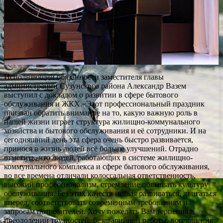
Исполняющий обязанности заместителя главы
администрации Сузунского района Александр Вазем
выступил с докладом о развитии в сфере бытового
обслуживания и ЖКХ.«Этот профессиональный праздник
призван обратить внимание на то, какую важную роль в
нашей жизни играет структура жилищно-коммунального
хозяйства и бытового обслуживания и её сотрудники. И на
сегодняшний день эта сфера очень быстро развивается,
принося в жизнь людей всё больше улучшений. Отрадно
отметить, что людей, работающих в системе жилищно-
коммунального комплекса и сфере бытового обслуживания,
во все времена отличали колоссальная ответственность,
высокий профессионализм, стремление повышать культуру
обслуживания. Без этих качеств нельзя развиваться, двигаться
вперед, соответствовать современным требованиям и
запросам потребителей. Хочу пожелать Вам терпения в
преодолении трудностей, безаварийной работы, воплощения