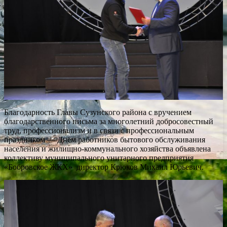
Благодарность Главы Сузунского района с вручением
благодарственного письма за многолетний добросовестный
труд, профессионализм и в связи с профессиональным
праздником — Днём работников бытового обслуживания
населения и жилищно-коммунального хозяйства объявлена
коллективу муниципального унитарного предприятия
«Бобровское ЖКХ» директор Крюков Михаил Юрьевич.