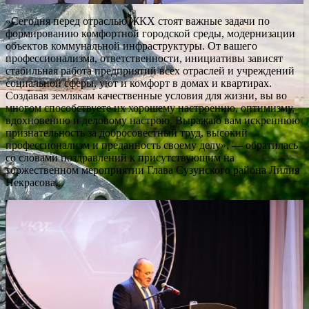
«Сегодня перед отраслью ЖКХ стоят важные задачи по
формированию комфортной городской среды, модернизации
объектов коммунальной инфраструктуры. От вашего
профессионализма, ответственности, инициативы зависят
стабильная работа предприятий всех отраслей и учреждений
социальной сферы, уют и комфорт в домах и квартирах.
Создавая землякам качественные условия для жизни, вы во
многом способствуете их хорошему настроению, оптимизму,
вдохновению и деловому настрою. Выражаю вам искреннюю
признательность за добросовестный труд, высокий
профессионализм и преданность своему делу», — обратилась
со словами поздравлений к присутствующим на
торжественном мероприятии Глава Сузунского района Лилия
Некрасова.