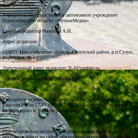
коммуникаций
Учредитель: Государственное автономное учреждение
Новосибирской области «РегионМедиа»
Главный редактор Рыжкова А.Н.
Адрес редакции:
633623, Новосибирская область, Сузунский район, р.п.Сузун,
ул.Ленина, 56
Электронный адрес редакции: N-J@rambler.ru
Телефон редакции: 8(383)4622415
Учредитель осуществляет свои права в соответствии с
Законом РФ от 27.12.1991 № 2124-1 «О средствах массовой
информации» и Уставом редакции.
При полном или частичном использовании материалов,
опубликованных на сайте, обязательна активная гиперссылка