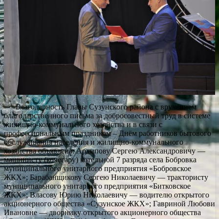
Благодарность Главы Сузунского района с вручением
благодарственного письма за добросовестный труд в системе
жилищно-коммунального хозяйства и в связи с
профессиональным праздником – Днём работников бытового
обслуживания населения и жилищно-коммунального
хозяйства объявлена: Архипову Сергею Александровичу —
машинисту (кочегару) котельной 7 разряда села Бобровка
муниципального унитарного предприятия «Бобровское
ЖКХ»; Барабанщикову Сергею Николаевичу — трактористу
муниципального унитарного предприятия «Битковское
ЖКХ»; Власову Юрию Николаевичу — водителю открытого
акционерного общества «Сузунское ЖКХ»; Гавриной Любови
Ивановне — дворнику открытого акционерного общества