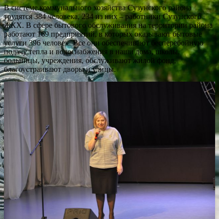
В системе коммунального хозяйства Сузунского района
трудятся 384 человека, 234 из них – работники Сузунского
ЖКХ. В сфере бытового обслуживания на территории района
работают 169 предприятий, в которых оказывают бытовые
услуги 396 человек. Все они обеспечивают бесперебойную
подачу тепла и водоснабжения в наши дома, школы,
больницы, учреждения, обслуживают жилой фонд,
благоустраивают дворы и улицы.