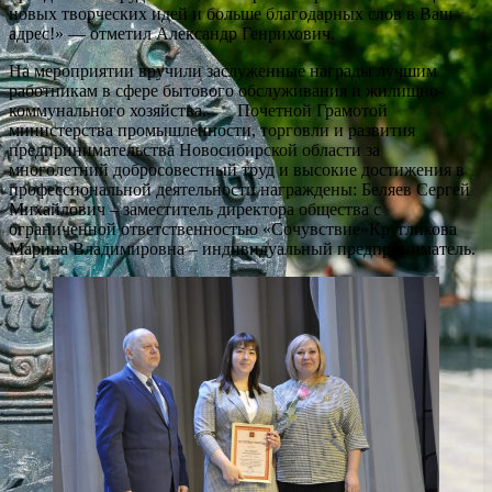
новых творческих идей и больше благодарных слов в Ваш
адрес!» — отметил Александр Генрихович.
На мероприятии вручили заслуженные награды лучшим
работникам в сфере бытового обслуживания и жилищно-
коммунального хозяйства. Почетной Грамотой
министерства промышленности, торговли и развития
предпринимательства Новосибирской области за
многолетний добросовестный труд и высокие достижения в
профессиональной деятельности награждены: Беляев Сергей
Михайлович – заместитель директора общества с
ограниченной ответственностью «Сочувствие»Кругликова
Марина Владимировна – индивидуальный предприниматель.