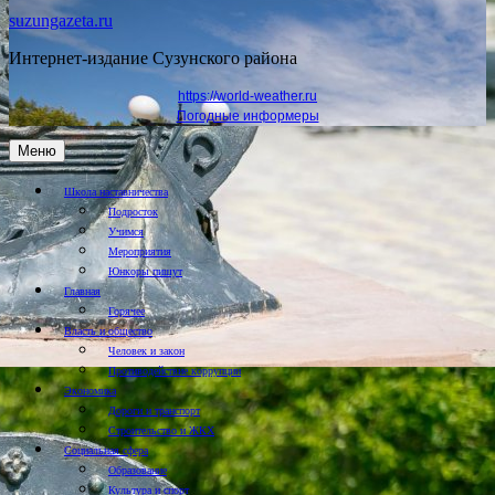
suzungazeta.ru
Интернет-издание Сузунского района
https://world-weather.ru
Погодные информеры
Меню
Школа наставничества
Подросток
Учимся
Мероприятия
Юнкоры пишут
Главная
Горячее
Власть и общество
Человек и закон
Противодействие коррупции
Экономика
Дороги и транспорт
Строительство и ЖКХ
Социальная сфера
Образование
Культура и спорт