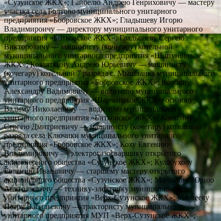
«Сузунское ЖКХ»; Гайбелю Андрею Генриховичу — мастеру
участка села Болтово муниципального унитарного
предприятия «Бобровское ЖКХ»; Гладышеву Игорю
Владимироичу — директору муниципального унитарного
предприятия «Битковское ЖКХ»; Гладышеву Сергею
Викторовичу — машинисту (кочегару) котельной
муниципального унитарного предприятия «Шипуновское
ЖКХ»; Козляткину Андрею Юрьевичу — машинисту
(кочегару) котельной 7 разряда с. Мышланка муниципального
унитарного предприятия «Бобровское ЖКХ»; Колбину
Александру Вадимовичу — водителю муниципального
унитарного предприятия «Шарчинское ЖКХ»; осинову
Вадиму Николаевичу — водителю муниципального
унитарного предприятия «Битковское ЖКХ»; Котягину
Сергею Дмитриевичу — машинисту (кочегару) котельной 7
разряда села Ключики муниципального унитарного
предприятия «Бобровское ЖКХ»; Коху Евгению
Владимировичу — электрогазосварщику открытого
акционерного общества «Сузунское ЖКХ»; Кулабухову
Евгению Ивановичу — старшему мастеру открытого
акционерного общества «Сузунское ЖКХ»; Манылову Юрию
Анатольевичу — технику-электрику муниципального
унитарного предприятия «Верх-Сузунское ЖКХ»; Матвееву
Петру Васильевичу — трактористу муниципального
унитарного предприятия МУП «Верх-Сузунское ЖКХ»;