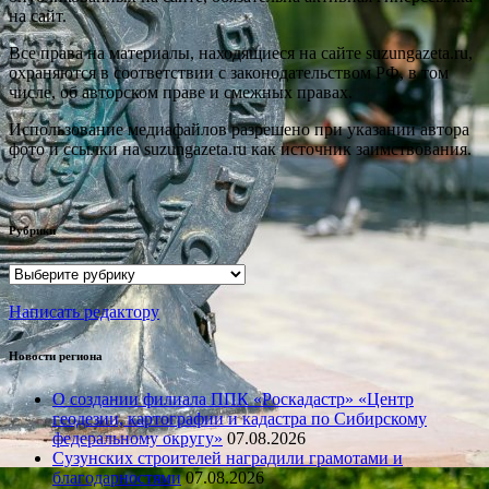
на сайт.
Все права на материалы, находящиеся на сайте suzungazeta.ru,
охраняются в соответствии с законодательством РФ, в том
числе, об авторском праве и смежных правах.
Использование медиафайлов разрешено при указании автора
фото и ссылки на suzungazeta.ru как источник заимствования.
Рубрики
Рубрики
Написать редактору
Новости региона
О создании филиала ППК «Роскадастр» «Центр
геодезии, картографии и кадастра по Сибирскому
федеральному округу»
07.08.2026
Сузунских строителей наградили грамотами и
благодарностями
07.08.2026