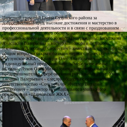
Почетной грамотой Главы Сузунского района за
добросовестный труд, высокие достижения и мастерство в
профессиональной деятельности и в связи с празднованием
Дня работников бытового обслуживания населения и
жилищно-коммунального хозяйства награждены: Бабушкина
Анастасия Валерьевна – мастер маникюра и педикюра,
Иконников Александр Сергеевич – заместитель директора по
общим вопросам открытого акционерного общества
«Сузунское ЖКХ»; Кравцов Олег Анатольевич —
индивидуальный предприниматель, мебельное ателье
«Стиль», Луков Олег Михайлович – индивидуальный
предприниматель в сфере оказания ритуальных услуг, Ухов
Евгений Валерьевич – слесарь общества с ограниченной
ответственностью «Сочувствие», Фидлер Виталий
Алексеевич – директор муниципального унитарного
предприятия «Шарчинское ЖКХ».