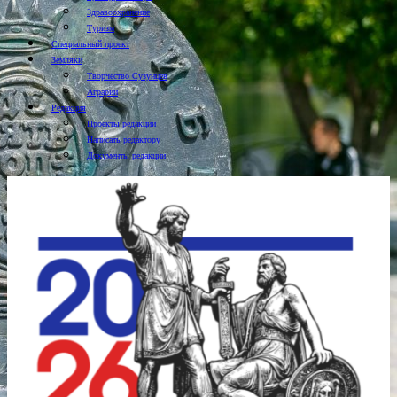
Здравоохранение
Туризм
Специальный проект
Земляки
Творчество Сузунцев
Аграрии
Редакция
Проекты редакции
Написать редактору
Документы редакции