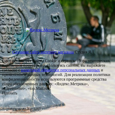
Создание сайта интернет магазина
Студия ЯЛ
Сайт использует файлы Cookie и сервисы сбора технических
параметров посетителей. Пользуясь сайтом, вы выражаете
согласие с
политикой обработки персональных данных
и
применением данных технологий. Для реализации политики
конфиденциальности используются программные средства
сбора обезличенных данных: «Яндекс.Метрика»,
«Liveinternet», «top.Mail.ru».
Принять