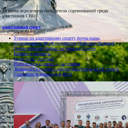
16 июня определены победители соревнований среди
участников СВО
адаптивный спорт
Турнир по адаптивному спорту бочча-пары,
посвященного 80-ой годовщине Победы в Великой
Отечественной Войне состоялся в Сузуне
Шашки и шахматы
Сила духа с детства!
Инвалидная коляска — не помеха
Команда Сузунского района выступила на IX летней
Спартакиаде инвалидов НСО