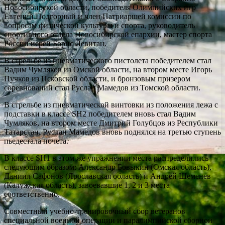
Новосибирской области, победителя Олимпийских игр
Евгений Подгорный и член Патриаршей комиссии по
вопросам физической культуры и спорта, руководитель
спортивного отдела Новосибирской епархии, мастер спорта
России иерей Борис Левитан.
В стрельбе из пневматического пистолета победителем стал
Вадим Чумляков из Омской области, на втором месте Игорь
Пучков из Псковской области, и бронзовым призером
соревнований стал Руслан Мамедов из Томской области.
В стрельбе из пневматической винтовки из положения лежа с
подставки в классе SH2 победителем вновь стал Вадим
Чумляков, на втором месте Дмитрий Голубцов из Республики
Татарстан. Руслан Мамедов вновь поднялся на третью ступень
пьедестала почета.
В классе SH1 в этом же упражнении места распределились
следующим образом: Александр Бовыкин (Омская область),
Даниил Сафонов (Ярославская область) и Андрей Шеменев
(Калужская область), завоевавшие 1, 2 и 3 места
соответственно.
Совместный учебно-тренировочный сбор ветеранов
специальной военной операции и паралимпийской сборной