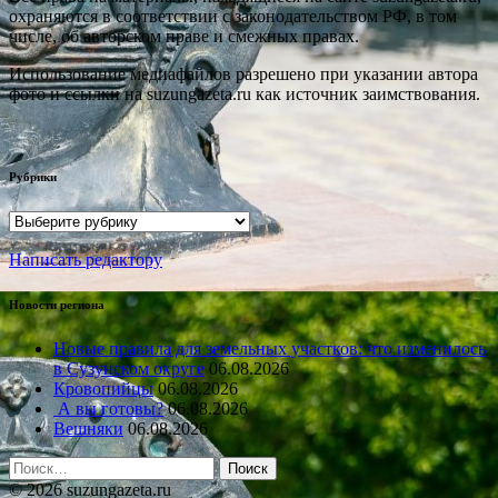
охраняются в соответствии с законодательством РФ, в том
числе, об авторском праве и смежных правах.
Использование медиафайлов разрешено при указании автора
фото и ссылки на suzungazeta.ru как источник заимствования.
Рубрики
Рубрики
Написать редактору
Новости региона
Новые правила для земельных участков: что изменилось
в Сузунском округе
06.08.2026
Кровопийцы
06.08.2026
А вы готовы?
06.08.2026
Вешняки
06.08.2026
Найти:
© 2026 suzungazeta.ru