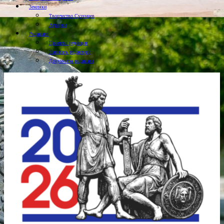
Земляки
Творчество Сузунцев
Аграрии
Редакция
Проекты редакции
Написать редактору
Документы редакции