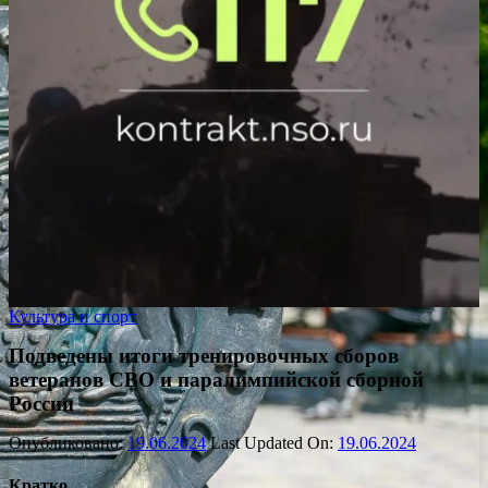
Культура и спорт
Подведены итоги тренировочных сборов
ветеранов СВО и паралимпийской сборной
России
Опубликовано:
19.06.2024
Last Updated On:
19.06.2024
Кратко