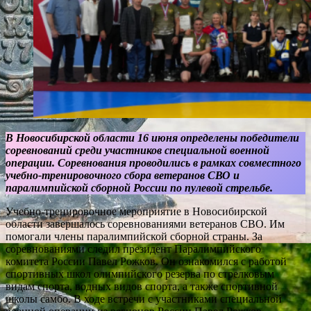
В Новосибирской области 16 июня определены победители
соревнований среди участников специальной военной
операции. Соревнования проводились в рамках совместного
учебно-тренировочного сбора ветеранов СВО и
паралимпийской сборной России по пулевой стрельбе.
Учебно-тренировочное мероприятие в Новосибирской
области завершалось соревнованиями ветеранов СВО. Им
помогали члены паралимпийской сборной страны. За
соревнованиями следил президент Паралимпийского
комитета России Павел Рожков. Он ознакомился с работой
спортивных школ олимпийского резерва по стрелковым
видам спорта, водных видов спорта, а также спортивной
школы самбо. В ходе встречи с участниками специальной