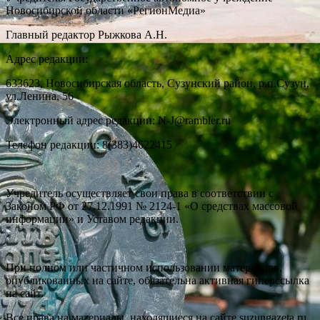
Новосибирской области «РегионМедиа»
Главный редактор Рыжкова А.Н.
Адрес редакции:
633623, Новосибирская область, Сузунский район, р.п.Сузун,
ул.Ленина, 56
Электронный адрес редакции: N-J@rambler.ru
Телефон редакции: 8(383)4622415
Учредитель осуществляет свои права в соответствии с
Законом РФ от 27.12.1991 № 2124-1 «О средствах массовой
информации» и Уставом редакции.
При полном или частичном использовании материалов,
опубликованных на сайте, обязательна активная гиперссылка
на сайт.
Все права на материалы, находящиеся на сайте suzungazeta.ru,