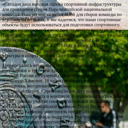
«Сегодня дана высокая оценка спортивной инфраструктуры
для проведения сборов Паралимпийской национальной
команды. Наш регион является базой для сборов команды по
кёрлингу на колясках, и мы надеемся, что наши спортивные
объекты будут использоваться для подготовки спортивного
резерва национальной команды и по другим видам спорта.
Также после проведения этих сборов рассматривается вопрос
о проведении соревнований среди ветеранов СВО «Кубок
защитников Отечества» в 2025 году в Новосибирской
области», – отметил заместитель министра физической
культуры и спорта региона Олег Савонин.
Тренировались ветераны СВО под руководством опытных
наставников и тренеров, среди которых был старший тренер
сборной России по пулевой стрельбе спорта лиц с ПОДА
Александр Хамулин. 16 июня состоялась открытая
тренировка, контрольные стрельбы и соревнования среди
участников сборов. Соревновались в двух видах оружия –
стрельбе из пистолета и винтовки. В церемонии награждения
также приняли участие сенатор Российской Федерации,
трёхкратный Олимпийский чемпион, Герой России
Александр Карелин, заместитель председателя
Государственного фонда поддержки участников специальной
военной операции «Защитники Отечества», Герой России
Алексей Романов, депутат Законодательного Собрания