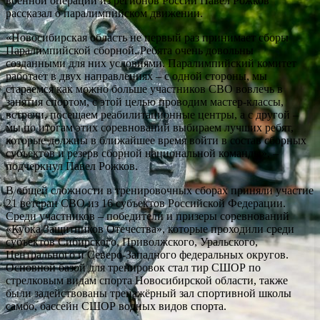
военной операции из регионов России Павел Рожков
рассказал о паралимпийском движении.
«Новосибирская область не первый раз принимает сборы
Паралимпийской сборной. Ребята очень довольны
созданными для них условиями. Паралимпийский комитет
работает в двух направлениях – с одной стороны, мы
стараемся как можно больше участников СВО вовлечь в
занятия спортом, с этой целью проводим мастер-классы,
встречи, посещаем реабилитационные центры, а с другой –
мы по итогам этих соревнований выбираем лучших ребят,
которые должны в ближайшее время войти в состав сборных
субъектов и резерв сборной национальной команды», –
подчеркнул Павел Рожков.
В общей сложности в тренировочных сборах приняли участие
21 ветеран СВО из 16 субъектов Российской Федерации.
Среди участников – победители и призеры соревнований
«Кубка Защитников Отечества», которые проходили среди
субъектов Сибирского, Приволжского, Уральского,
Центрального и Северо-Западного федеральных округов.
Основной базой для тренировок стал тир СШОР по
стрелковым видам спорта Новосибирской области, также
были задействованы тренажёрный зал спортивной школы
самбо, бассейн СШОР водных видов спорта.