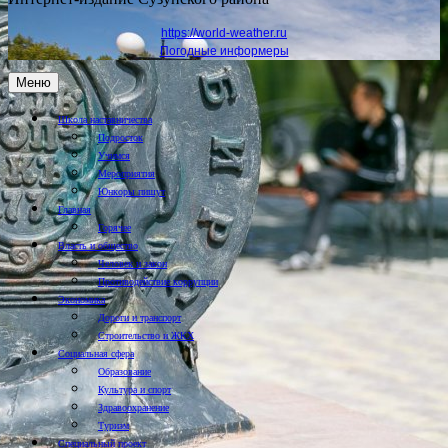
https://world-weather.ru
Погодные информеры
Меню
Школа наставничества
Подросток
Учимся
Мероприятия
Юнкоры пишут
Главная
Горячее
Власть и общество
Человек и закон
Противодействие коррупции
Экономика
Дороги и транспорт
Строительство и ЖКХ
Социальная сфера
Образование
Культура и спорт
Здравоохранение
Туризм
Специальный проект