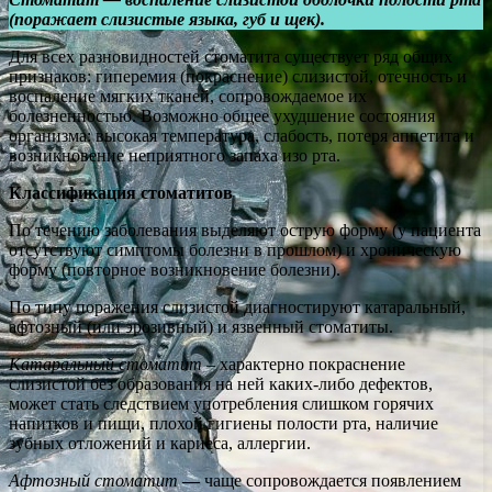
(поражает слизистые языка, губ и щек).
Для всех разновидностей стоматита существует ряд общих
признаков: гиперемия (покраснение) слизистой, отечность и
воспаление мягких тканей, сопровождаемое их
болезненностью. Возможно общее ухудшение состояния
организма: высокая температура, слабость, потеря аппетита и
возникновение неприятного запаха изо рта.
Классификация стоматитов
По течению заболевания выделяют острую форму (у пациента
отсутствуют симптомы болезни в прошлом) и хроническую
форму (повторное возникновение болезни).
По типу поражения слизистой диагностируют катаральный,
афтозный (или эрозивный) и язвенный стоматиты.
Катаральный стоматит
– характерно покраснение
слизистой без образования на ней каких-либо дефектов,
может стать следствием употребления слишком горячих
напитков и пищи, плохой гигиены полости рта, наличие
зубных отложений и кариеса, аллергии.
Афтозный стоматит
—
чаще сопровождается появлением