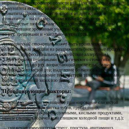
нормальной микрофлоре полости рта. При явном снижении
иммунитета активно размножается, вызывая этот вид
стоматита. Проявления отличаются от других видов
стоматитов – на слизистой или языке образуются
творожистые пятна и налет. При удалении налета видны
покрасневшие эрозивные участки. Сопровождается сухостью
во рту, трещинами и «заедами» в углах рта.
Аллергический стоматит
может быть проявлением
аллергической реакции на раздражитель (некоторые продукты
питания, профессиональное воздействие аллергенов).
Характерными признаками аллергического стоматита
считаются: зуд во рту, возрастающий после еды; сильная
отечность слизистой рта; выделение большого количества
густой слюны; повышение температуры тела; нестерпимая
боль; неприятный запах изо рта.
Провоцирующие факторы:
— однократное или постоянное травмирование слизистой
(чрезмерная усердная чистка зубов, грубая пища,
злоупотребление острыми, солеными, кислыми продуктами,
прием слишком горячей или слишком холодной пищи и т.д.);
— снижение иммунитета (стресс, простуда, авитаминоз,