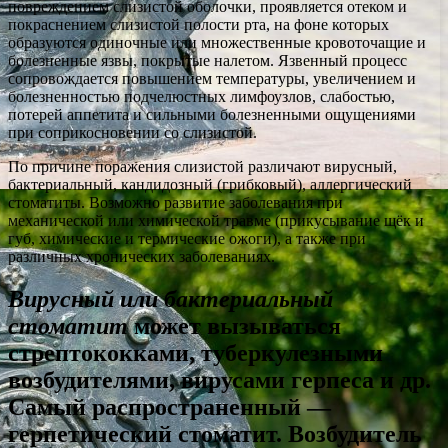
повреждением слизистой оболочки, проявляется отеком и
покраснением слизистой полости рта, на фоне которых
образуются одиночные или множественные кровоточащие и
болезненные язвы, покрытые налетом. Язвенный процесс
сопровождается повышением температуры, увеличением и
болезненностью подчелюстных лимфоузлов, слабостью,
потерей аппетита и сильными болезненными ощущениями
при соприкосновении со слизистой.
По причине поражения слизистой различают вирусный,
бактериальный, кандидозный (грибковый), аллергический
стоматиты. Возможно развитие заболевания при
механической или химической травме (прикусывание щёк и
губ, химические и термические ожоги), а также при
различных хронических заболеваниях.
Вирусный или бактериальный
стоматит
может вызываться
стрептококками, туберкулезными
возбудителями, вирусами герпеса и др.
Самый распространенный —
герпетический стоматит. Возбудитель