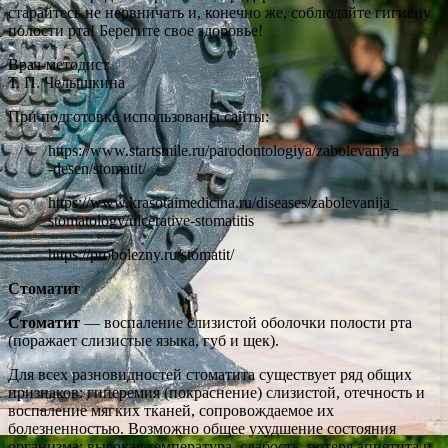
старайтесь не нервничать и, конечно же, соблюдайте гигиену
полости рта! Берегите свое здоровье!
Врач-методист
Т. П. Челышкина
При подготовке использованы сайты:
https://www.startsmile.ru/parodontologiya/zabolevaniya
-desen/stomatit/
https://www.krasotaimedicina.ru/diseases/zabolevanija_
stomatology/ulcerative-stomatitis
https://probolezny.ru/stomatit/
Стоматит
Стоматит
— воспаление слизистой оболочки полости рта
(поражает слизистые языка, губ и щек).
Для всех разновидностей стоматита существует ряд общих
признаков: гиперемия (покраснение) слизистой, отечность и
воспаление мягких тканей, сопровождаемое их
болезненностью. Возможно общее ухудшение состояния
организма: высокая температура, слабость, потеря аппетита и