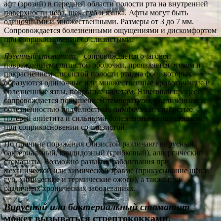
афт (эрозий) в передней области полости рта на внутренней
поверхности нёба, щек, губ и языка. Афты могут быть
одиночными и множественными. Размеры от 3 до 7 мм.
Сопровождается болезненными ощущениями и дискомфортом
при соприкосновении со слизистыми.
Язвенный стоматит
– сопровождается очаговой
повреждением слизистой оболочки, проявляется отеком и
покраснением слизистой полости рта, на фоне которых
образуются одиночные или множественные кровоточащие и
болезненные язвы, покрытые налетом. Язвенный процесс
сопровождается повышением температуры, увеличением и
болезненностью подчелюстных лимфоузлов, слабостью,
потерей аппетита и сильными болезненными ощущениями
при соприкосновении со слизистой.
По причине поражения слизистой различают вирусный,
бактериальный, кандидозный (грибковый), аллергический
стоматиты. Возможно развитие заболевания при
механической или химической травме (прикусывание щёк и
губ, химические и термические ожоги), а также при
различных хронических заболеваниях.
Вирусный или бактериальный стоматит
может вызываться стрептококками,