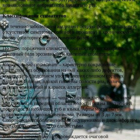
возникновение неприятного запаха изо рта.
Классификация стоматитов
По течению заболевания выделяют острую форму (у пациента
отсутствуют симптомы болезни в прошлом) и хроническую
форму (повторное возникновение болезни).
По типу поражения слизистой диагностируют катаральный,
афтозный (или эрозивный) и язвенный стоматиты.
Катаральный стоматит
– характерно покраснение
слизистой без образования на ней каких-либо дефектов,
может стать следствием употребления слишком горячих
напитков и пищи, плохой гигиены полости рта, наличие
зубных отложений и кариеса, аллергии.
Афтозный стоматит
—
чаще сопровождается появлением
афт (эрозий) в передней области полости рта на внутренней
поверхности нёба, щек, губ и языка. Афты могут быть
одиночными и множественными. Размеры от 3 до 7 мм.
Сопровождается болезненными ощущениями и дискомфортом
при соприкосновении со слизистыми.
Язвенный стоматит
– сопровождается очаговой