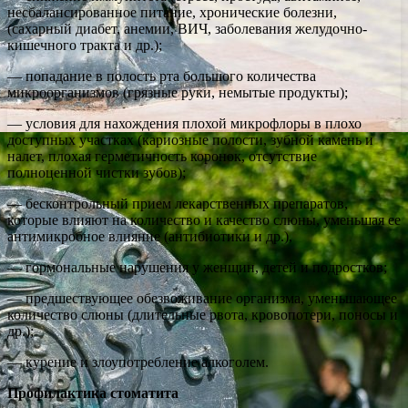
несбалансированное питание, хронические болезни,
(сахарный диабет, анемии, ВИЧ, заболевания желудочно-
кишечного тракта и др.);
— попадание в полость рта большого количества
микроорганизмов (грязные руки, немытые продукты);
— условия для нахождения плохой микрофлоры в плохо
доступных участках (кариозные полости, зубной камень и
налет, плохая герметичность коронок, отсутствие
полноценной чистки зубов);
— бесконтрольный прием лекарственных препаратов,
которые влияют на количество и качество слюны, уменьшая ее
антимикробное влияние (антибиотики и др.),
— гормональные нарушения у женщин, детей и подростков;
— предшествующее обезвоживание организма, уменьшающее
количество слюны (длительные рвота, кровопотери, поносы и
др.);
— курение и злоупотребление алкоголем.
Профилактика стоматита