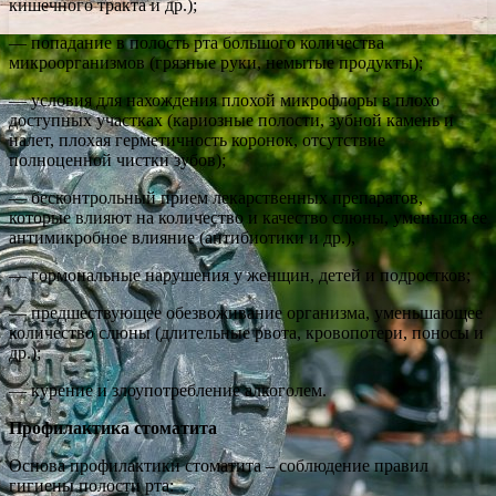
кишечного тракта и др.);
— попадание в полость рта большого количества
микроорганизмов (грязные руки, немытые продукты);
— условия для нахождения плохой микрофлоры в плохо
доступных участках (кариозные полости, зубной камень и
налет, плохая герметичность коронок, отсутствие
полноценной чистки зубов);
— бесконтрольный прием лекарственных препаратов,
которые влияют на количество и качество слюны, уменьшая ее
антимикробное влияние (антибиотики и др.),
— гормональные нарушения у женщин, детей и подростков;
— предшествующее обезвоживание организма, уменьшающее
количество слюны (длительные рвота, кровопотери, поносы и
др.);
— курение и злоупотребление алкоголем.
Профилактика стоматита
Основа профилактики стоматита – соблюдение правил
гигиены полости рта: