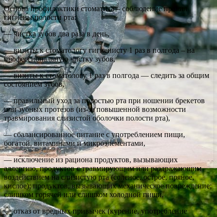
Основа профилактики стоматита – соблюдение правил
гигиены полости рта:
— чистка зубов два раза в день,
— визиты к стоматологу гигиенисту 1 раз в полгода – на
профессиональную чистку зубов,
— визиты к стоматологу 1 раз в полгода — следить за общим
состоянием зубов,
— правильный уход за полостью рта при ношении брекетов
или зубных протезов (из-за повышенной возможности
травмирования слизистой оболочки полости рта),
— сбалансированное питание с употреблением пищи,
богатой, витаминами и микроэлементами,
— исключение из рациона продуктов, вызывающих
аллергию, продуктов с травмирующим или раздражающим
воздействием на слизистую рта (соленое, острое, пряное,
кислое); продуктов, вызывающих механическое повреждение;
слишком горячей или слишком холодной пищи,
— отказ от вредных привычек (курение, употребление