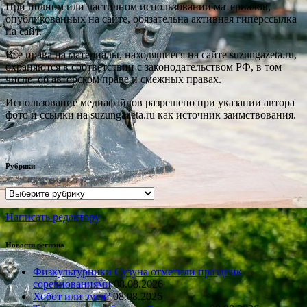
При полном или частичном использовании материалов,
опубликованных на сайте, обязательна активная гиперссылка
на сайт.
Все права на материалы, находящиеся на сайте suzungazeta.ru,
охраняются в соответствии с законодательством РФ, в том
числе, об авторском праве и смежных правах.
Использование медиафайлов разрешено при указании автора
фото и ссылки на suzungazeta.ru как источник заимствования.
Рубрики
Рубрики
Написать редактору
Новости региона
Физкультурники Сузуна отметили праздник
соревнованиями
08.08.2026
Хобот или змея?
08.08.2026