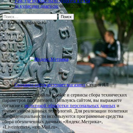
Там, где нужны были доброта и сила
08.08.2026
За кулисами диагноза
08.08.2026
Найти:
© 2026 suzungazeta.ru
Создание сайта интернет магазина
Студия ЯЛ
Сайт использует файлы Cookie и сервисы сбора технических
параметров посетителей. Пользуясь сайтом, вы выражаете
согласие с
политикой обработки персональных данных
и
применением данных технологий. Для реализации политики
конфиденциальности используются программные средства
сбора обезличенных данных: «Яндекс.Метрика»,
«Liveinternet», «top.Mail.ru».
Принять