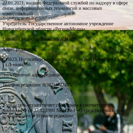
22.01.2021, выдано Федеральной службой по надзору в сфере
связи, информационных технологий и массовых
коммуникаций
Учредитель: Государственное автономное учреждение
Новосибирской области «РегионМедиа»
Главный редактор Рыжкова А.Н.
Адрес редакции:
633623, Новосибирская область, Сузунский район, р.п.Сузун,
ул.Ленина, 56
Электронный адрес редакции: N-J@rambler.ru
Телефон редакции: 8(383)4622415
Учредитель осуществляет свои права в соответствии с
Законом РФ от 27.12.1991 № 2124-1 «О средствах массовой
информации» и Уставом редакции.