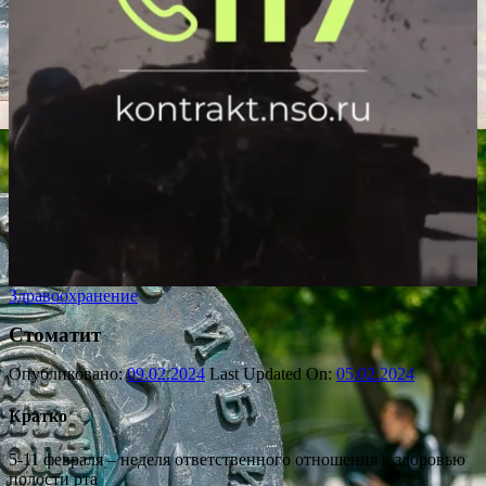
Здравоохранение
Стоматит
Опубликовано:
09.02.2024
Last Updated On:
05.02.2024
Кратко
5-11 февраля – неделя ответственного отношения к здоровью
полости рта