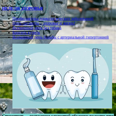
НЕДЕЛЯ ЗДОРОВЬЯ
Профилактика наркологических заболеваний
Цена сигареты – здоровье и жизнь!
Всемирный день без табака
Бросить курить
Всемирный день борьбы с артериальной гипертонией
Стоматит — воспаление слизистой оболочки полости рта