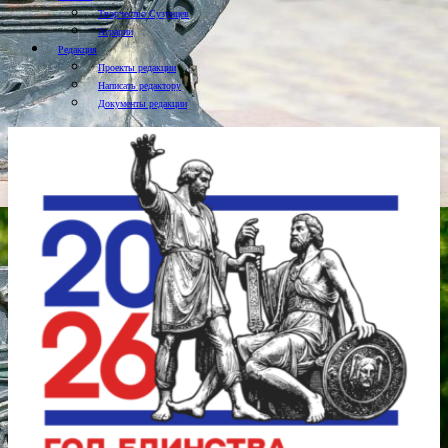
Творчество Сузунцев
Аграрии
Редакция
Проекты редакции
Написать редактору
Документы редакции