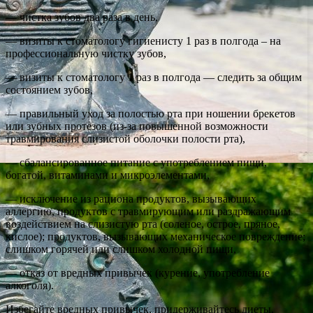
— чистка зубов два раза в день,
— визиты к стоматологу гигиенисту 1 раз в полгода – на
профессиональную чистку зубов,
— визиты к стоматологу 1 раз в полгода — следить за общим
состоянием зубов,
— правильный уход за полостью рта при ношении брекетов
или зубных протезов (из-за повышенной возможности
травмирования слизистой оболочки полости рта),
— сбалансированное питание с употреблением пищи,
богатой, витаминами и микроэлементами,
— исключение из рациона продуктов, вызывающих
аллергию, продуктов с травмирующим или раздражающим
воздействием на слизистую рта (соленое, острое, пряное,
кислое); продуктов, вызывающих механическое повреждение;
слишком горячей или слишком холодной пищи,
— отказ от вредных привычек (курение, употребление
алкоголя).
Избегайте вредных привычек, придерживайтесь диеты,