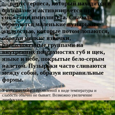
— вирус герпеса, который находится в
организме и активизируется при
снижении иммунитета. Сначала
образуются маленькие пузырьки с
жидкостью, которые потом лопаются,
образуя мелкие язвочки,
расположенные группами на
внутренних поверхностях губ и щек,
языке и небе, покрытые бело-серым
налетом. Пузырьки часто сливаются
между собой, образуя неправильные
формы.
У взрослых общих проявлений в виде температуры и
слабости обычно не бывает. Возможно увеличение
лимфоузлов.
Кандидозный (грибковый) стоматит (молочница)
вызывается
грибком Candida, который постоянно присутствует в