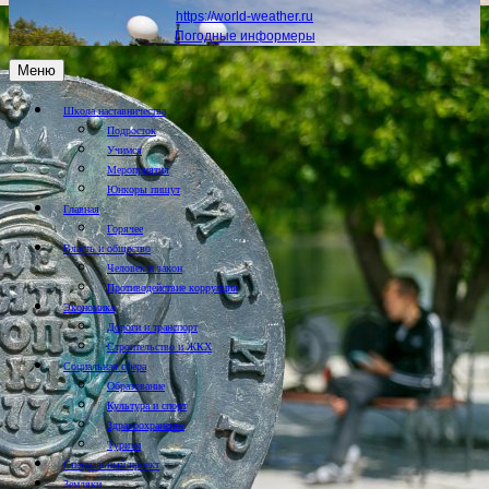
https://world-weather.ru
Погодные информеры
Меню
Школа наставничества
Подросток
Учимся
Мероприятия
Юнкоры пишут
Главная
Горячее
Власть и общество
Человек и закон
Противодействие коррупции
Экономика
Дороги и транспорт
Строительство и ЖКХ
Социальная сфера
Образование
Культура и спорт
Здравоохранение
Туризм
Специальный проект
Земляки