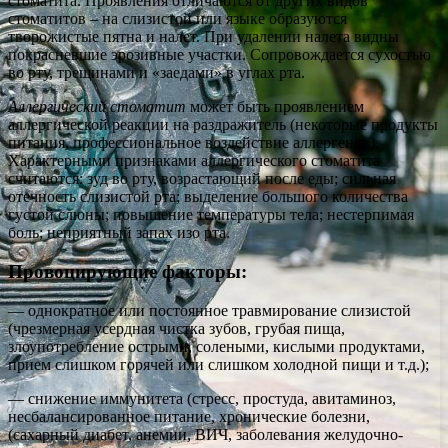
стоматита. Проявления отличаются от других видов
стоматитов – на слизистой или языке образуются
творожистые пятна и налет. При удалении налета видны
покрасневшие эрозивные участки. Сопровождается сухостью
во рту, трещинами и «заедами» в углах рта.
Аллергический стоматит
может быть проявлением
аллергической реакции на раздражитель (некоторые продукты
питания, профессиональное воздействие аллергенов).
Характерными признаками аллергического стоматита
считаются: зуд во рту, возрастающий после еды; сильная
отечность слизистой рта; выделение большого количества
густой слюны; повышение температуры тела; нестерпимая
боль; неприятный запах изо рта.
Провоцирующие факторы:
— однократное или постоянное травмирование слизистой
(чрезмерная усердная чистка зубов, грубая пища,
злоупотребление острыми, солеными, кислыми продуктами,
прием слишком горячей или слишком холодной пищи и т.д.);
— снижение иммунитета (стресс, простуда, авитаминоз,
несбалансированное питание, хронические болезни,
(сахарный диабет, анемии, ВИЧ, заболевания желудочно-