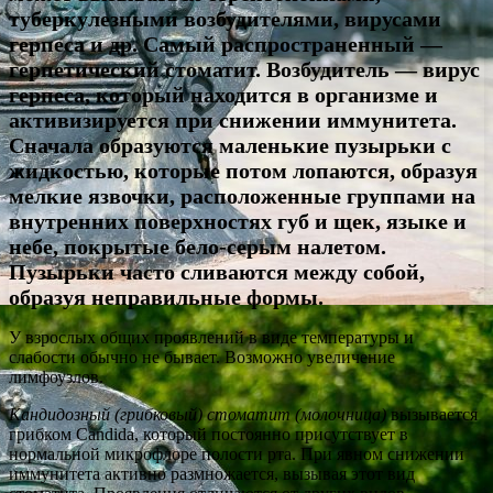
туберкулезными возбудителями, вирусами
герпеса и др. Самый распространенный —
герпетический стоматит. Возбудитель — вирус
герпеса, который находится в организме и
активизируется при снижении иммунитета.
Сначала образуются маленькие пузырьки с
жидкостью, которые потом лопаются, образуя
мелкие язвочки, расположенные группами на
внутренних поверхностях губ и щек, языке и
небе, покрытые бело-серым налетом.
Пузырьки часто сливаются между собой,
образуя неправильные формы.
У взрослых общих проявлений в виде температуры и
слабости обычно не бывает. Возможно увеличение
лимфоузлов.
Кандидозный (грибковый) стоматит (молочница)
вызывается
грибком Candida, который постоянно присутствует в
нормальной микрофлоре полости рта. При явном снижении
иммунитета активно размножается, вызывая этот вид