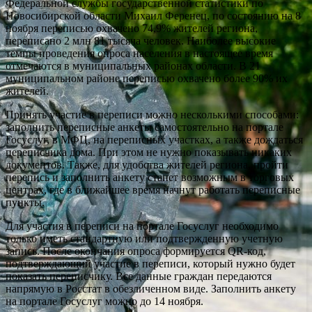
Федеральной службы государственной статистики по
Новосибирской области Михаил Ференец, по состоянию на 8
ноября переписью охвачено 74,9% жителей региона,
переписано 2 млн 81 тысяча человек. Наиболее высокие
темпы проведения опроса населения в настоящее время
отмечаются в муниципальных районах области. В 21
муниципальном районе переписью охвачено более 90% их
жителей.
Принять участие в переписи можно несколькими способами:
заполнить переписные анкеты самостоятельно на портале
Госуслуг, в МФЦ, на переписных участках, а также дождаться
переписчика дома. При этом не нужно показывать никаких
документов. Также, для удобства жителей региона, пройти
перепись и заполнить анкету станет возможным в торговых
центрах, где в ближайшее время начнут работать переписные
пункты.
Для участия в переписи на портале Госуслуг необходимо
только иметь стандартную или подтвержденную учетную
запись. После окончания опроса формируется QR-код,
подтверждающий участие в переписи, который нужно будет
показать переписчику. Все данные граждан передаются
напрямую в Росстат в обезличенном виде. Заполнить анкету
на портале Госуслуг можно до 14 ноября.