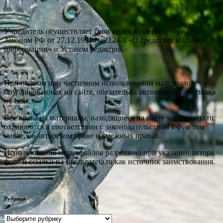
Учредитель осуществляет свои права в соответствии с
Законом РФ от 27.12.1991 № 2124-1 «О средствах массовой
информации» и Уставом редакции.
При полном или частичном использовании материалов,
опубликованных на сайте, обязательна активная гиперссылка
на сайт.
Все права на материалы, находящиеся на сайте suzungazeta.ru,
охраняются в соответствии с законодательством РФ, в том
числе, об авторском праве и смежных правах.
Использование медиафайлов разрешено при указании автора
фото и ссылки на suzungazeta.ru как источник заимствования.
Рубрики
Рубрики