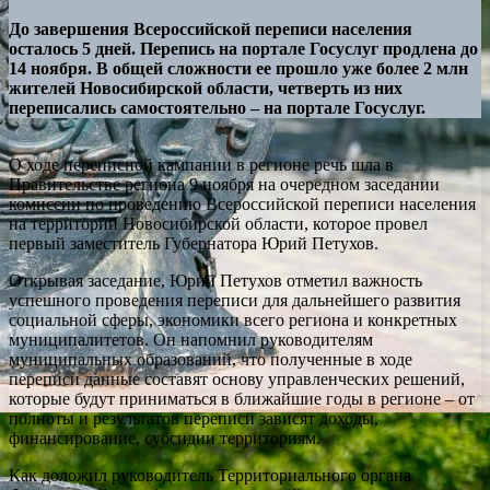
До завершения Всероссийской переписи населения
осталось 5 дней. Перепись на портале Госуслуг продлена до
14 ноября. В общей сложности ее прошло уже более 2 млн
жителей Новосибирской области, четверть из них
переписались самостоятельно – на портале Госуслуг.
О ходе переписной кампании в регионе речь шла в
Правительстве региона 9 ноября на очередном заседании
комиссии по проведению Всероссийской переписи населения
на территории Новосибирской области, которое провел
первый заместитель Губернатора Юрий Петухов.
Открывая заседание, Юрий Петухов отметил важность
успешного проведения переписи для дальнейшего развития
социальной сферы, экономики всего региона и конкретных
муниципалитетов. Он напомнил руководителям
муниципальных образований, что полученные в ходе
переписи данные составят основу управленческих решений,
которые будут приниматься в ближайшие годы в регионе – от
полноты и результатов переписи зависят доходы,
финансирование, субсидии территориям.
Как доложил руководитель Территориального органа