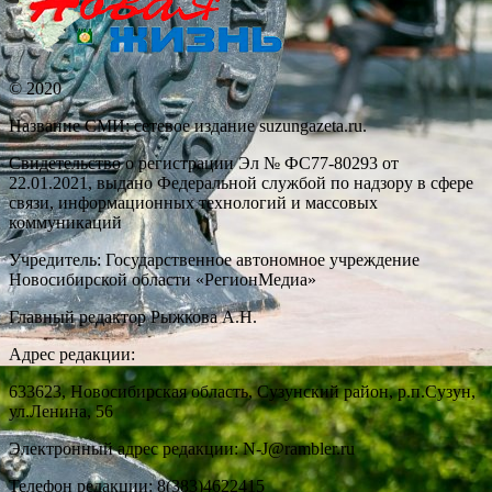
© 2020
Название СМИ: cетевое издание suzungazeta.ru.
Свидетельство о регистрации Эл № ФС77-80293 от
22.01.2021, выдано Федеральной службой по надзору в сфере
связи, информационных технологий и массовых
коммуникаций
Учредитель: Государственное автономное учреждение
Новосибирской области «РегионМедиа»
Главный редактор Рыжкова А.Н.
Адрес редакции:
633623, Новосибирская область, Сузунский район, р.п.Сузун,
ул.Ленина, 56
Электронный адрес редакции: N-J@rambler.ru
Телефон редакции: 8(383)4622415