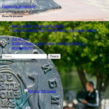
Написать редактору
Новости региона
Как выбрать идеальный ранец?
09.08.2026
День строителя. Фоторепортаж с сузунских строек
09.08.2026
Ай да дед!
09.08.2026
В Шипуново горела баня, в Новосибирске —
автомобили
08.08.2026
Найти:
© 2026 suzungazeta.ru