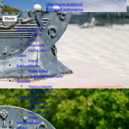
https://world-weather.ru
Погодные информеры
Меню
Школа наставничества
Подросток
Учимся
Мероприятия
Юнкоры пишут
Главная
Горячее
Власть и общество
Человек и закон
Противодействие коррупции
Экономика
Дороги и транспорт
Строительство и ЖКХ
Социальная сфера
Образование
Культура и спорт
Здравоохранение
Туризм
Специальный проект
Земляки