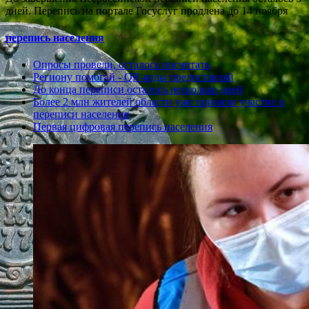
дней. Перепись на портале Госуслуг продлена до 14 ноября
перепись населения
Опросы провели, осталось посчитать
Региону помогай - QR-коды предоставляй
До конца переписи осталось несколько дней
Более 2 млн жителей области уже приняли участие в
переписи населения
Первая цифровая перепись населения