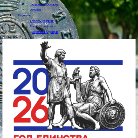
Творчество Сузунцев
Аграрии
Редакция
Проекты редакции
Написать редактору
Документы редакции