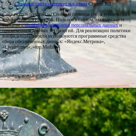
Создание сайта интернет магазина
Студия ЯЛ
Сайт использует файлы Cookie и сервисы сбора технических
параметров посетителей. Пользуясь сайтом, вы выражаете
согласие с
политикой обработки персональных данных
и
применением данных технологий. Для реализации политики
конфиденциальности используются программные средства
сбора обезличенных данных: «Яндекс.Метрика»,
«Liveinternet», «top.Mail.ru».
Принять