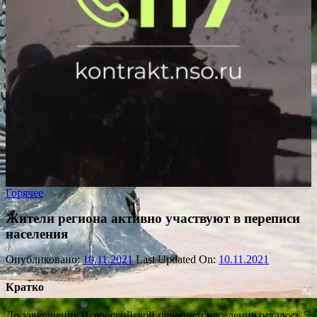
Горячее
Жители региона активно участвуют в переписи
населения
Опубликовано:
10.11.2021
Last Updated On:
10.11.2021
Кратко
До завершения Всероссийской переписи населения осталось 5