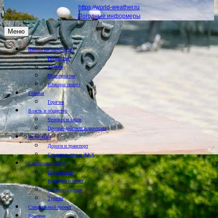
https://world-weather.ru
Погодные информеры
Меню
Школа наставничества
Подросток
Учимся
Мероприятия
Юнкоры пишут
Главная
Горячее
Власть и общество
Человек и закон
Противодействие коррупции
Экономика
Дороги и транспорт
Строительство и ЖКХ
Социальная сфера
Образование
Культура и спорт
Здравоохранение
Туризм
Специальный проект
Земляки