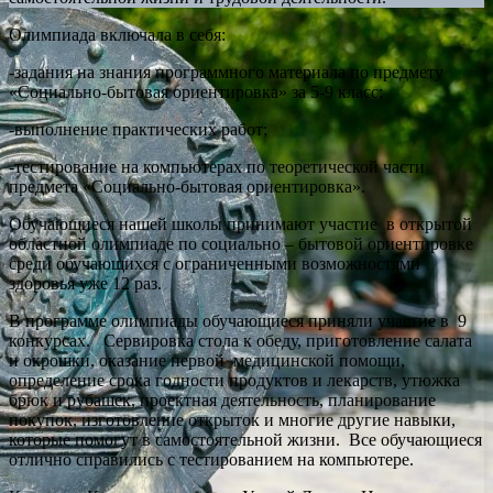
Олимпиада включала в себя:
-задания на знания программного материала по предмету
«Социально-бытовая ориентировка» за 5-9 класс;
-выполнение практических работ;
-тестирование на компьютерах по теоретической части
предмета «Социально-бытовая ориентировка».
Обучающиеся нашей школы принимают участие в открытой
областной олимпиаде по социально – бытовой ориентировке
среди обучающихся с ограниченными возможностями
здоровья уже 12 раз.
В программе олимпиады обучающиеся приняли участие в 9
конкурсах. Сервировка стола к обеду, приготовление салата
и окрошки, оказание первой медицинской помощи,
определение срока годности продуктов и лекарств, утюжка
брюк и рубашек, проектная деятельность, планирование
покупок, изготовление открыток и многие другие навыки,
которые помогут в самостоятельной жизни. Все обучающиеся
отлично справились с тестированием на компьютере.