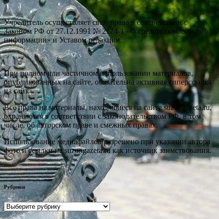
Учредитель осуществляет свои права в соответствии с
Законом РФ от 27.12.1991 № 2124-1 «О средствах массовой
информации» и Уставом редакции.
При полном или частичном использовании материалов,
опубликованных на сайте, обязательна активная гиперссылка
на сайт.
Все права на материалы, находящиеся на сайте suzungazeta.ru,
охраняются в соответствии с законодательством РФ, в том
числе, об авторском праве и смежных правах.
Использование медиафайлов разрешено при указании автора
фото и ссылки на suzungazeta.ru как источник заимствования.
Рубрики
Рубрики