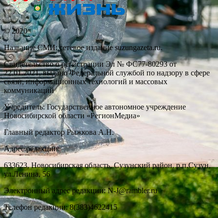
© 2020
Название СМИ: cетевое издание suzungazeta.ru.
Свидетельство о регистрации Эл № ФС77-80293 от
22.01.2021, выдано Федеральной службой по надзору в сфере
связи, информационных технологий и массовых
коммуникаций
Учредитель: Государственное автономное учреждение
Новосибирской области «РегионМедиа»
Главный редактор Рыжкова А.Н.
Адрес редакции:
633623, Новосибирская область, Сузунский район, р.п.Сузун,
ул.Ленина, 56
Электронный адрес редакции: N-J@rambler.ru
Телефон редакции: 8(383)4622415