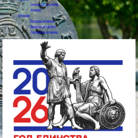
Творчество Сузунцев
Аграрии
Редакция
Проекты редакции
Написать редактору
Документы редакции