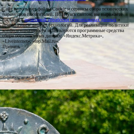
Сайт использует файлы Cookie и сервисы сбора технических
параметров посетителей. Пользуясь сайтом, вы выражаете
согласие с
политикой обработки персональных данных
и
применением данных технологий. Для реализации политики
конфиденциальности используются программные средства
сбора обезличенных данных: «Яндекс.Метрика»,
«Liveinternet», «top.Mail.ru».
Принять