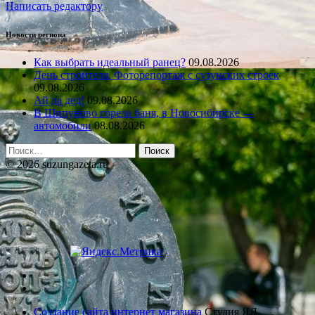
Написать редактору
Новости региона
Как выбрать идеальный ранец?
09.08.2026
День строителя. Фоторепортаж с сузунских строек
09.08.2026
Ай да дед!
09.08.2026
В Шипуново горела баня, в Новосибирске —
автомобили
08.08.2026
Найти:
© 2026 suzungazeta.ru
Создание сайта интернет магазина
Студия ЯЛ