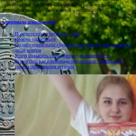
ориентировке среди обучающихся с ограниченными
возможностями здоровья и детей – инвалидов
олимпиада школьников
Победителей и призёров – 154!
Помочь одарённым
Онлайн-олимпиада «Безопасные дороги» продлевается
до 28 ноября
Успей повысить свою дорожную грамотность
Всероссийская олимпиада школьников - показатель
уровня образования региона